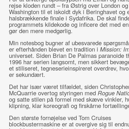
rejse kloden rundt – fra Østrig over London og
Washington til et iskoldt dyk i Beringhavet og 
halsbrækkende finale i Sydafrika. De skal find
programmets kildekode og inficere det med en 
gør den mere medgørlig.
Min notesbog bugner af ubesvarede spørgsmå
er efterhånden blevet en tradition i
Mission: I
universet. Siden Brian De Palmas paranoide thr
1996 har serien langsomt, men sikkert bevæget
et stiliseret, tegneserieinspireret overdrev, hv
er sekundært.
Det har især været tilfældet, siden Christophe
McQuarrie overtog styringen med
Rogue Nati
og satte stilen på formel med skæve vinkler, h
klipning, klar koreografi og firskårne fortælling
Den største fornøjelse ved Tom Cruises
blockbustermaskine er at overgive sig til endn