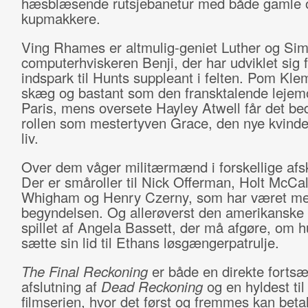
hæsblæsende rutsjebanetur med både gamle 
kupmakkere.
Ving Rhames er altmulig-geniet Luther og Si
computerhviskeren Benji, der har udviklet sig 
indspark til Hunts suppleant i felten. Pom Klem
skæg og bastant som den fransktalende lejem
Paris, mens oversete Hayley Atwell får det be
rollen som mestertyven Grace, den nye kvinde
liv.
Over dem våger militærmænd i forskellige afs
Der er småroller til Nick Offerman, Holt McCa
Whigham og Henry Czerny, som har været me
begyndelsen. Og allerøverst den amerikanske
spillet af Angela Bassett, der må afgøre, om h
sætte sin lid til Ethans løsgængerpatrulje.
The Final Reckoning
er både en direkte fortsæ
afslutning af
Dead Reckoning
og en hyldest til
filmserien, hvor det først og fremmes kan betal