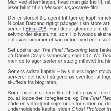
Man ved efterhånden, hvad man går ind til, n
løser billet til en
Mission: Impossible
-film.
Der er storpolitik, agent-intriger og kupfilmme
Nicolas Barbano rigtigt påpeger i sin store art
serien i
Ekko #98
. For ikke at glemme alle de
selvmorderiske stunts, som Hollywoods ekstr
entusiast nummer ét kan udføre ved egen kraf
Set udefra kan
The Final Reckoning
lede tank
på Daniel Craigs svanesang som 007,
No Time
men de to agentserier er stadig milevidt fra h
Seriens sidste kapitel – hvis ellers legen stopp
serverer det hele i så generøs overflod, at inge
skuffede fra biografen.
Som i hver af seriens film til dato prøver Tom 
co. at toppe den foregående, og
The Final Re
både en velfortjent sejrsrunde for serien og d
underholdende kapitel siden
Ghost Protocol
fr