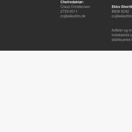
Chefredaktør:
Claus Christensen
Ekko Shortli
2729 0011
8838 9292
cc@ekkofilm.dk
cc@ekkofilm
Artikler og i
indekseres u
distribueres