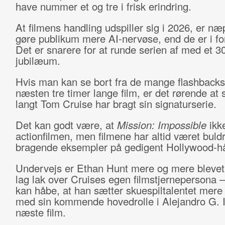
have nummer et og tre i frisk erindring.
At filmens handling udspiller sig i 2026, er næ
gøre publikum mere AI-nervøse, end de er i fo
Det er snarere for at runde serien af med et 3
jubilæum.
Hvis man kan se bort fra de mange flashbacks
næsten tre timer lange film, er det rørende at 
langt Tom Cruise har bragt sin signaturserie.
Det kan godt være, at
Mission: Impossible
ikke
actionfilmen, men filmene har altid været buld
bragende eksempler på gedigent Hollywood-
Undervejs er Ethan Hunt mere og mere blevet 
lag lak over Cruises egen filmstjernepersona 
kan håbe, at han sætter skuespiltalentet mere
med sin kommende hovedrolle i Alejandro G. I
næste film.