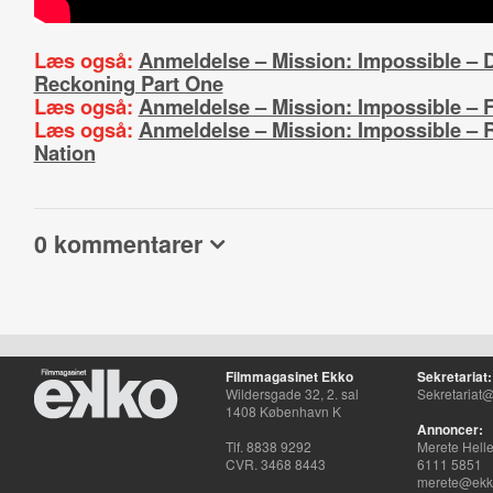
Læs også:
Anmeldelse – Mission: Impossible – 
Reckoning Part One
Læs også:
Anmeldelse – Mission: Impossible – F
Læs også:
Anmeldelse – Mission: Impossible –
Nation
0 kommentarer
Filmmagasinet Ekko
Sekretariat:
Wildersgade 32, 2. sal
Sekretariat@
1408 København K
Annoncer:
Tlf. 8838 9292
Merete Hell
CVR. 3468 8443
6111 5851
merete@ekko