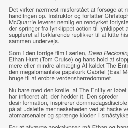
Det virker nærmest misforstået at forsøge at r
handlingen op. Instruktør og forfatter Christop
McQuarrie leverer nemlig en rendyrket forlyste
der springer fra lynklippet action til lynklippet 
suppleret af forklarende replikker til at kitte hi
sammen undervejs.
Som i den forrige film i serien,
Dead Reckonin
Ethan Hunt (Tom Cruise) og hans hold at stop
mere eller mindre almægtig AI kaldet The Enti
den megalomaniske papskurk Gabriel (Esai Mo
bruge til at erobre verdensherredømmet.
Nu bare med den krølle, at The Entity er løbet
har inficeret alt, der hedder it. Den spreder
desinformation, inspirerer dommedagsdisciple
på at udslette menneskeheden ved at hacke v
atomarsenaler og sprænge kloden i småstykk
For at afværge apokalypsen må Ethan og han