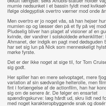
okkult fængsel: seks Anubis-statuer holder va
mumie nedsunket i et bassin fyldt med kviksøl
ifølge oldegyptisk overtro værner mod onde ån
Men overtro er jo noget vås, så han hejser hur
mumien op og læsser den på et fly på vej mod
Pludselig bliver han plaget af visioner af en 
kvinde, der vandrer i solskoldede ørkenklitter:
Ahmanet, der indgik en pagt med dødsguden 
har set sig lun på Nick som menneskeligt hylste
mørke fyrste.
Det er der ikke noget at sige til, for Tom Cruis
sig godt.
Her spiller han en mere selvoptaget, mere fjog
variation af sin sædvanlige helterolle, men fil
fint i forlængelse af de actionfilm, han har kon
sig om de senere år. De følger en ensartet
spændingskurve: læg hårdt ud, skru lidt ned f
med noget karakteropbyggende snak og dosér