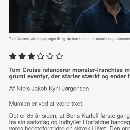
Tom Cruises lykkejæger rager til sig, da han kommer til mumiens gravkammer
Tom Cruise relancerer monster-franchise m
grumt eventyr, der starter stærkt og ender f
Af Niels Jakob Kyhl Jørgensen
Mumien er ved at være træt.
Det er 85 år siden, at Boris Karloff første gang
fra sin sarkofag og indhyllet i forfaldne bandag
vores bedsteforældre en skræk i livet. Den opr