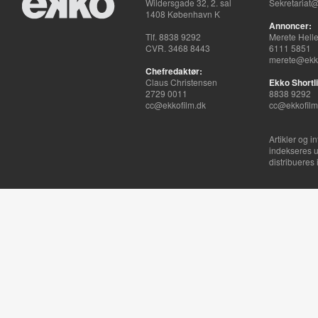
Wildersgade 32, 2. sal
Sekretariat@
1408 København K
Annoncer:
Tlf. 8838 9292
Merete Hell
CVR. 3468 8443
6111 5851
merete@ekko
Chefredaktør:
Claus Christensen
Ekko Shortli
2729 0011
8838 9292
cc@ekkofilm.dk
cc@ekkofilm
Artikler og i
indekseres u
distribueres