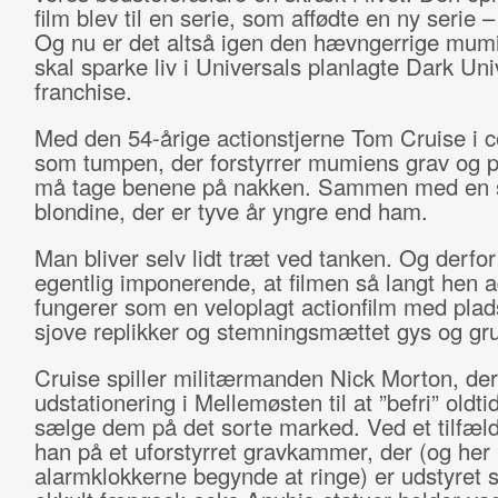
film blev til en serie, som affødte en ny serie –
Og nu er det altså igen den hævngerrige mumi
skal sparke liv i Universals planlagte Dark Uni
franchise.
Med den 54-årige actionstjerne Tom Cruise i 
som tumpen, der forstyrrer mumiens grav og p
må tage benene på nakken. Sammen med en
blondine, der er tyve år yngre end ham.
Man bliver selv lidt træt ved tanken. Og derfor
egentlig imponerende, at filmen så langt hen a
fungerer som en veloplagt actionfilm med plads
sjove replikker og stemningsmættet gys og gru
Cruise spiller militærmanden Nick Morton, der
udstationering i Mellemøsten til at ”befri” oldti
sælge dem på det sorte marked. Ved et tilfæl
han på et uforstyrret gravkammer, der (og her
alarmklokkerne begynde at ringe) er udstyret 