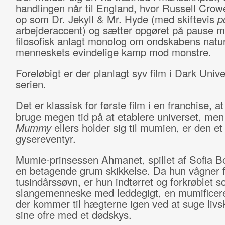
handlingen når til England, hvor Russell Crow
op som Dr. Jekyll & Mr. Hyde (med skiftevis
p
arbejderaccent) og sætter opgøret på pause 
filosofisk anlagt monolog om ondskabens natu
menneskets evindelige kamp mod monstre.
Foreløbigt er der planlagt syv film i Dark Univ
serien.
Det er klassisk for første film i en franchise, a
bruge megen tid på at etablere universet, me
Mummy
ellers holder sig til mumien, er den et
gysereventyr.
Mumie-prinsessen Ahmanet, spillet af Sofia Bo
en betagende grum skikkelse. Da hun vågner f
tusindårssøvn, er hun indtørret og forkrøblet s
slangemenneske med leddegigt, en mumificer
der kommer til hægterne igen ved at suge livsk
sine ofre med et dødskys.