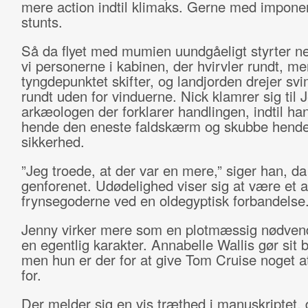
mere action indtil klimaks. Gerne med impon
stunts.
Så da flyet med mumien uundgåeligt styrter ne
vi personerne i kabinen, der hvirvler rundt, m
tyngdepunktet skifter, og landjorden drejer sv
rundt uden for vinduerne. Nick klamrer sig til 
arkæologen der forklarer handlingen, indtil ha
hende den eneste faldskærm og skubbe hende
sikkerhed.
”Jeg troede, at der var en mere,” siger han, da
genforenet. Udødelighed viser sig at være et a
frynsegoderne ved en oldegyptisk forbandelse
Jenny virker mere som en plotmæssig nødven
en egentlig karakter. Annabelle Wallis gør sit 
men hun er der for at give Tom Cruise noget at
for.
Der melder sig en vis træthed i manuskriptet, 