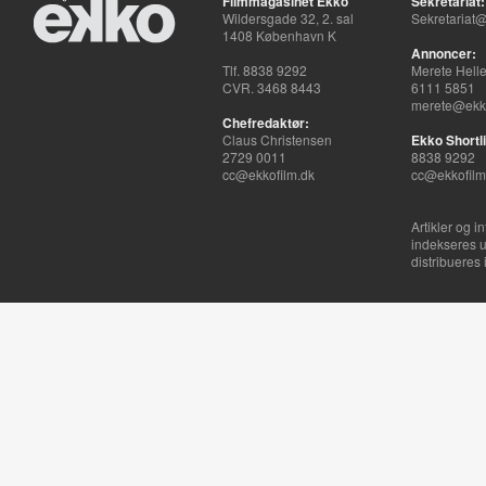
Filmmagasinet Ekko
Sekretariat:
Wildersgade 32, 2. sal
Sekretariat@
1408 København K
Annoncer:
Tlf. 8838 9292
Merete Hell
CVR. 3468 8443
6111 5851
merete@ekko
Chefredaktør:
Claus Christensen
Ekko Shortli
2729 0011
8838 9292
cc@ekkofilm.dk
cc@ekkofilm
Artikler og i
indekseres u
distribueres