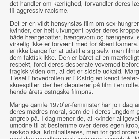
det handler om kærlighed, forvandler deres læ
til aggressiv racisme.
Det er en vildt hensynsløs film om sex-hungre
kvinder, der helt utvungent byder deres kroppe
både hængepatter, hængevom og hængerøv, e
virkelig ikke er forvænt med for åbent kamera
er ikke bange for at udstille sig selv, men filme
dem faktisk ikke. Den er båret af en mærkeligt
respekt, fordi deres desperate vovemod beford
tragisk viden om, at det er sidste udkald. Mar
Tiesel i hovedrollen er i Østrig en kendt teater-
skuespiller, der her debuterer på film i en roll
hende årets østrigske filmpris.
Mange gamle 1970’er-feminister har jo i dag a
deres mødres moral, som de i deres ungdom gi
angreb på. I dag mener de, at kvinder alligevel
umodne til at bestemme over deres egen krop,
sexkøb skal kriminaliseres, men for god orden
med den mandlige sexkunde som syndebuk. 