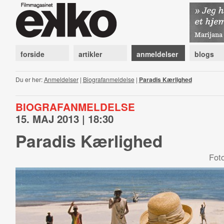
forside
artikler
anmeldelser
blogs
Du er her:
Anmeldelser
|
Biografanmeldelse
|
Paradis Kærlighed
BIOGRAFANMELDELSE
15. MAJ 2013 | 18:30
Paradis Kærlighed
Fot