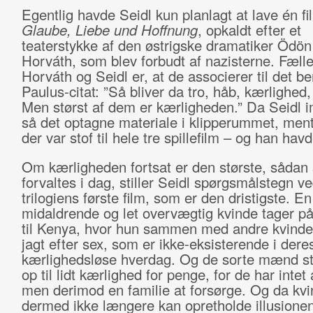
Egentlig havde Seidl kun planlagt at lave én fi
Glaube, Liebe und Hoffnung
, opkaldt efter et
teaterstykke af den østrigske dramatiker Ödön
Horváth, som blev forbudt af nazisterne. Fælle
Horváth og Seidl er, at de associerer til det b
Paulus-citat: ”Så bliver da tro, håb, kærlighed,
Men størst af dem er kærligheden.” Da Seidl im
så det optagne materiale i klipperummet, ment
der var stof til hele tre spillefilm – og han hav
Om kærligheden fortsat er den største, sådan
forvaltes i dag, stiller Seidl spørgsmålstegn ve
trilogiens første film, som er den dristigste. En
midaldrende og let overvægtig kvinde tager på
til Kenya, hvor hun sammen med andre kvinde
jagt efter sex, som er ikke-eksisterende i dere
kærlighedsløse hverdag. Og de sorte mænd sti
op til lidt kærlighed for penge, for de har intet
men derimod en familie at forsørge. Og da kv
dermed ikke længere kan opretholde illusione