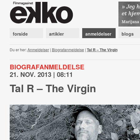
forside
artikler
anmeldelser
blogs
Du er her:
Anmeldelser
|
Biografanmeldelse
|
Tal R – The Virgin
BIOGRAFANMELDELSE
21. NOV. 2013 | 08:11
Tal R – The Virgin