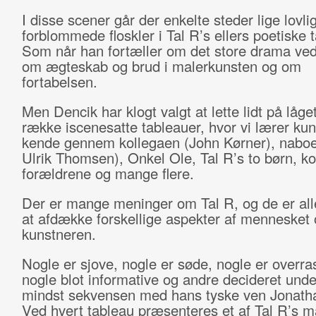
I disse scener går der enkelte steder lige lovl
forblommede floskler i Tal R’s ellers poetiske 
Som når han fortæller om det store drama ved
om ægteskab og brud i malerkunsten og om
fortabelsen.
Men Dencik har klogt valgt at lette lidt på låg
række iscenesatte tableauer, hvor vi lærer kun
kende gennem kollegaen (John Kørner), nabo
Ulrik Thomsen), Onkel Ole, Tal R’s to børn, k
forældrene og mange flere.
Der er mange meninger om Tal R, og de er all
at afdække forskellige aspekter af mennesket 
kunstneren.
Nogle er sjove, nogle er søde, nogle er overr
nogle blot informative og andre decideret under
mindst sekvensen med hans tyske ven Jonath
Ved hvert tableau præsenteres et af Tal R’s 