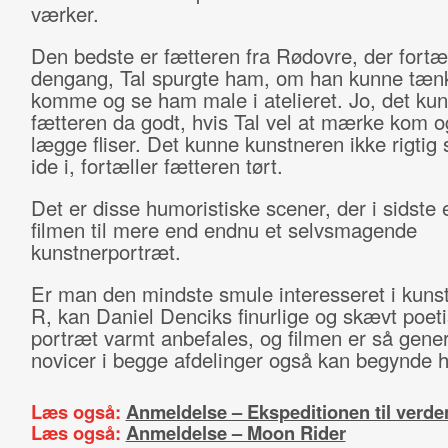
værker.
Den bedste er fætteren fra Rødovre, der fortæ
dengang, Tal spurgte ham, om han kunne tænk
komme og se ham male i atelieret. Jo, det ku
fætteren da godt, hvis Tal vel at mærke kom 
lægge fliser. Det kunne kunstneren ikke rigtig
ide i, fortæller fætteren tørt.
Det er disse humoristiske scener, der i sidste 
filmen til mere end endnu et selvsmagende
kunstnerportræt.
Er man den mindste smule interesseret i kunst 
R, kan Daniel Denciks finurlige og skævt poet
portræt varmt anbefales, og filmen er så gener
novicer i begge afdelinger også kan begynde h
Læs også:
Anmeldelse – Ekspeditionen til verd
Læs også:
Anmeldelse – Moon Rider