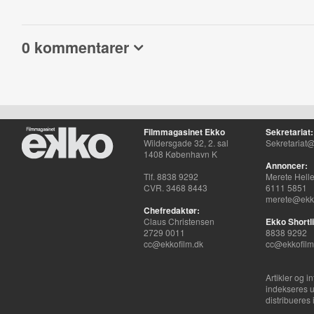
0 kommentarer
Filmmagasinet Ekko
Sekretariat:
Wildersgade 32, 2. sal
Sekretariat@
1408 København K
Annoncer:
Tlf. 8838 9292
Merete Hell
CVR. 3468 8443
6111 5851
merete@ekko
Chefredaktør:
Claus Christensen
Ekko Shortli
2729 0011
8838 9292
cc@ekkofilm.dk
cc@ekkofilm
Artikler og i
indekseres u
distribueres