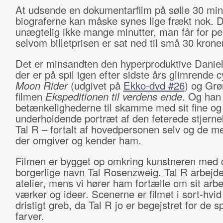
At udsende en dokumentarfilm på sølle 30 minu
biograferne kan måske synes lige frækt nok. D
unægtelig ikke mange minutter, man får for p
selvom billetprisen er sat ned til små 30 krone
Det er minsandten den hyperproduktive Daniel
der er på spil igen efter sidste års glimrende c
Moon Rider
(udgivet på
Ekko-dvd #26
) og Grø
filmen
Ekspeditionen til verdens ende
. Og han
betænkelighederne til skamme med sit fine og
underholdende portræt af den feterede stjern
Tal R – fortalt af hovedpersonen selv og de m
der omgiver og kender ham.
Filmen er bygget op omkring kunstneren med 
borgerlige navn Tal Rosenzweig. Tal R arbejder
atelier, mens vi hører ham fortælle om sit arbe
værker og ideer. Scenerne er filmet i sort-hvid
dristigt greb, da Tal R jo er begejstret for de 
farver.