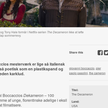
g Tony Hale formår i Netflix-serien
The Decameron
ikke at løfte
lap sommerrevy.
Share this
ios mesterværk er lige så italiensk
så poetisk som en plastikspand og
giovanni boccaccio
,
pier
eden karklud.
paolo pasolini
,
the cameron
Titel:
The Decameron
i Boccaccios
Dekameron
– 100
amme af unge, florentinske adelige i eksil
Land:
t filmatisere.
USA