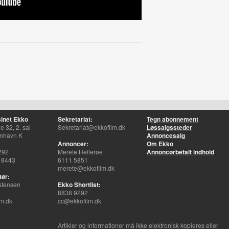
inet Ekko
Sekretariat:
Tegn abonnement
 32, 2. sal
Sekretariat@ekkofilm.dk
Løssalgssteder
nhavn K
Annoncesalg
Annoncer:
Om Ekko
292
Merete Hellerøe
Annoncørbetalt indhold
 8443
6111 5851
merete@ekkofilm.dk
tør:
stensen
Ekko Shortlist:
8838 9292
m.dk
cc@ekkofilm.dk
Artikler og informationer må ikke elektronisk kopieres eller