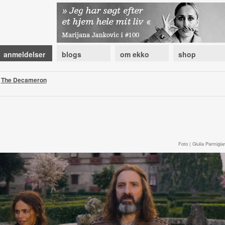
anmeldelser
blogs
om ekko
shop
|
The Decameron
Foto | Giulia Parmigian