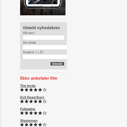
tilmeld nyhedsbrev
Dit navn:
Din email:
Hvad er 1 + 2?
Ekko anbefaler film
The Invite
Evil Dead Burn
Following
Wasteman