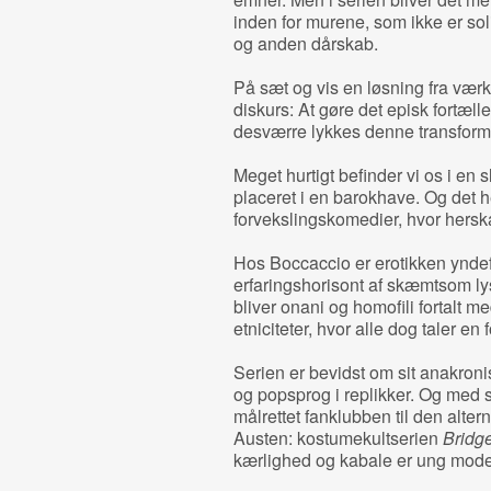
inden for murene, som ikke er sol
og anden dårskab.
På sæt og vis en løsning fra vær
diskurs: At gøre det episk fortæll
desværre lykkes denne transform
Meget hurtigt befinder vi os i en 
placeret i en barokhave. Og det he
forvekslingskomedier, hvor herskab
Hos Boccaccio er erotikken yndef
erfaringshorisont af skæmtsom lys
bliver onani og homofili fortalt 
etniciteter, hvor alle dog taler en 
Serien er bevidst om sit anakroni
og popsprog i replikker. Og med s
målrettet fanklubben til den altern
Austen: kostumekultserien
Bridge
kærlighed og kabale er ung mode