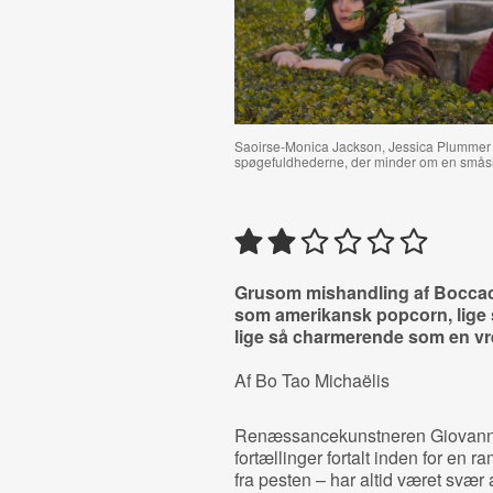
Saoirse-Monica Jackson, Jessica Plummer o
spøgefuldhederne, der minder om en smås
Grusom mishandling af Boccacc
som amerikansk popcorn, lige 
lige så charmerende som en vr
Af Bo Tao Michaëlis
Renæssancekunstneren Giovann
fortællinger fortalt inden for en r
fra pesten – har altid været svær a