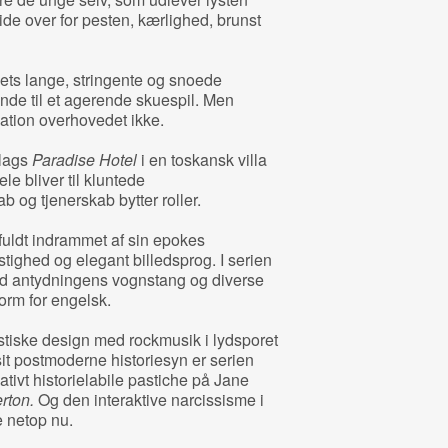
ide over for pesten, kærlighed, brunst
kets lange, stringente og snoede
ende til et agerende skuespil. Men
ation overhovedet ikke.
slags
Paradise Hotel
i en toskansk villa
le bliver til kluntede
 og tjenerskab bytter roller.
uldt indrammet af sin epokes
tighed og elegant billedsprog. I serien
med antydningens vognstang og diverse
form for engelsk.
stiske design med rockmusik i lydsporet
it postmoderne historiesyn er serien
ativt historielabile pastiche på Jane
rton.
Og den interaktive narcissisme i
 netop nu.