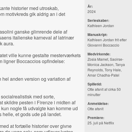
År:
ante historier med utroskab,
2024
om motivkreds gik aldrig an i det
Serieskaber:
Kathleen Jordan
asolini ganske glimrende dele af
Manuskript:
aens italienske karneval af latrinær
Kathleen Jordan frit efter
sk aura.
Giovanni Boccaccio
Medvirkende:
matet ville kunne gestalte mesterværkets
Zosia Mamet, Saoirse-
om ligner Boccaccios opfindelse:
Monica Jackson, Tanya
Reynolds, Tony Hale,
Amar Chadha-Patel
 hel anden version og variation af
Spilletid:
Otte afsnit af cirka 50
minutter
ocialrealistisk med sorte,
t skildre pesten i Firenze i midten af
Anmeldelse:
og kun nogle få udvalgte kan komme ud
Otte afsnit
s helle, et gods ude på landet.
Premiere:
25. juli på Netflix
ed at fortælle historier over givne
re de unge selv, som udlever lysten