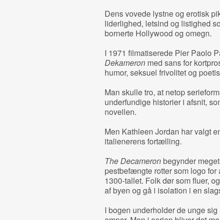
Dens vovede lystne og erotisk pik
liderlighed, letsind og listighed s
bornerte Hollywood og omegn.
I 1971 filmatiserede Pier Paolo P
Dekameron
med sans for kortpros
humor, seksuel frivolitet og poeti
Man skulle tro, at netop seriefor
underfundige historier i afsnit, s
novellen.
Men Kathleen Jordan har valgt en
italienerens fortælling.
The Decameron
begynder meget s
pestbefængte rotter som logo for a
1300-tallet. Folk dør som fluer, 
af byen og gå i isolation i en slag
I bogen underholder de unge sig m
emner. Men i serien bliver det me