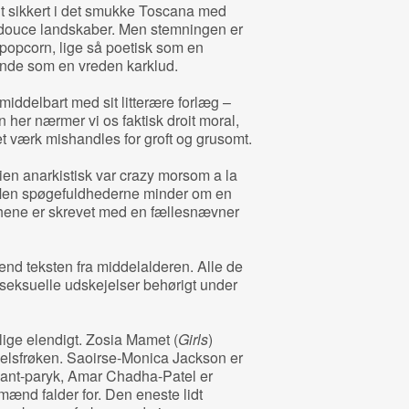
lt sikkert i det smukke Toscana med
i douce landskaber. Men stemningen er
 popcorn, lige så poetisk som en
ende som en vreden karklud.
iddelbart med sit litterære forlæg –
n her nærmer vi os faktisk droit moral,
t værk mishandles for groft og grusomt.
ien anarkistisk var crazy morsom a la
 Men spøgefuldhederne minder om en
hene er skrevet med en fællesnævner
end teksten fra middelalderen. Alle de
seksuelle udskejelser behørigt under
 lige elendigt. Zosia Mamet (
Girls
)
adelsfrøken. Saoirse-Monica Jackson er
iant-paryk, Amar Chadha-Patel er
ænd falder for. Den eneste lidt