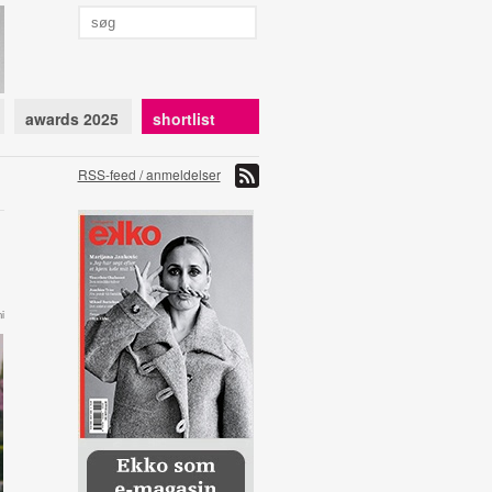
awards 2025
shortlist
RSS-feed / anmeldelser
i