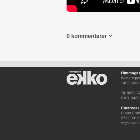
0 kommentarer
Filmmagas
Wildersgade
1408 Købe
Tlf. 8838 9
CVR. 3468
Chefredak
Claus Chri
2729 0011
cc@ekkofil