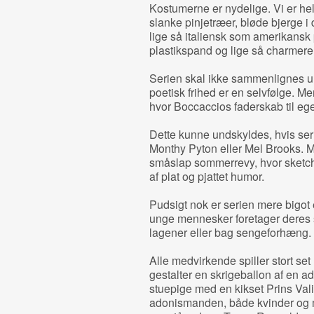
Kostumerne er nydelige. Vi er he
slanke pinjetræer, bløde bjerge 
lige så italiensk som amerikansk
plastikspand og lige så charmer
Serien skal ikke sammenlignes um
poetisk frihed er en selvfølge. Me
hvor Boccaccios faderskab til ege
Dette kunne undskyldes, hvis ser
Monthy Pyton eller Mel Brooks.
småslap sommerrevy, hvor sketc
af plat og pjattet humor.
Pudsigt nok er serien mere bigot 
unge mennesker foretager deres 
lagener eller bag sengeforhæng.
Alle medvirkende spiller stort set
gestalter en skrigeballon af en 
stuepige med en kikset Prins Val
adonismanden, både kvinder og m