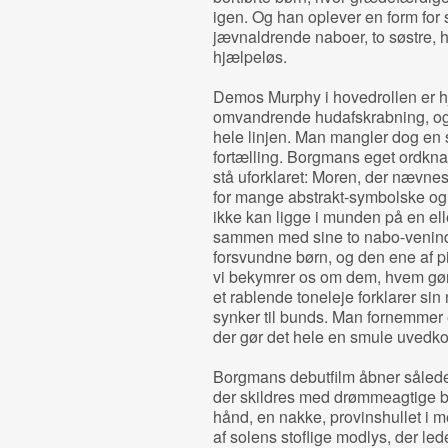
igen. Og han oplever en form for
jævnaldrende naboer, to søstre, h
hjælpeløs.
Demos Murphy i hovedrollen er h
omvandrende hudafskrabning, og 
hele linjen. Man mangler dog e
fortælling. Borgmans eget ordkna
stå uforklaret: Moren, der nævnes,
for mange abstrakt-symbolske og fo
ikke kan ligge i munden på en el
sammen med sine to nabo-veninde
forsvundne børn, og den ene af pig
vi bekymrer os om dem, hvem gør s
et rablende toneleje forklarer sin 
synker til bunds. Man fornemmer
der gør det hele en smule uved
Borgmans debutfilm åbner såled
der skildres med drømmeagtige bil
hånd, en nakke, provinshullet i m
af solens stoflige modlys, der le