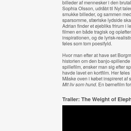
billeder af mennesker i den brut
Sophia Olsson, udråbt til Nyt tale
smukke billeder, og sammen med 
sparsomme, sfæriske lydside ska
Adrian finder et øjebliks frirum i 
filmen en både tragisk og opløf
inspirationen, og de lyrisk-realist
føles som tom poesifyld.
Hvor man efter at have set Bor
historien om den banjo-spillende
spillefilm, ønsker man sig efter s
havde lavet en kortfilm. Her føles 
Måske oven i købet inspireret af
Mit liv som hund
. En børnefilm fo
Trailer: The Weight of Elep