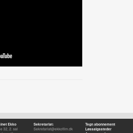
inet Ekko
Sekretariat:
Tegn abonnement
 32, 2. sal
Sekretariat@ekkofilm.dk
Løssalgssteder