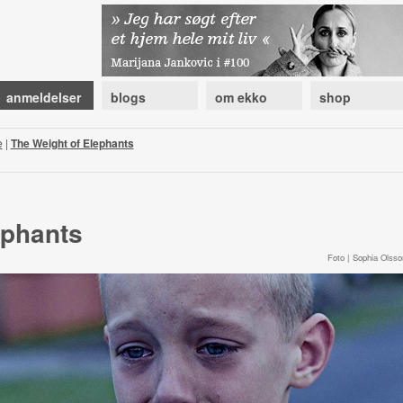
anmeldelser
blogs
om ekko
shop
e
|
The Weight of Elephants
ephants
Foto | Sophia Olsso