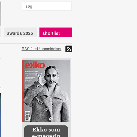
awards 2025
shortlist
RSS-feed / anmeldelser
n