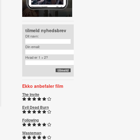
tilmeld nyhedsbrev
Dit navn:
Din email:
Hvad er 1 + 2?
Ekko anbefaler film
The Invite
Evil Dead Burn
Following
Wasteman