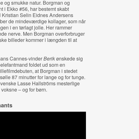
ale og smukke natur. Borgman og
nt i Ekko #56, har bestemt skabt
Kristian Selin Eidnes Andersens
ber de mindeværdige kollager, som når
legen i en tørlagt jolle. Her rammer
tende nerve. Men Borgman overforbruger
iske billeder kommer i længden til at
gmans Cannes-vinder
Berik
ønskede sig
 elefantmand foldet ud som en
pillefilmdebuten, at Borgman i stedet
sølle 87 minutter for lange og for tunge.
 svenske Lasse Hallströms mesterlige
r voksne – og for børn.
hants