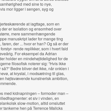
 samhørighed med sine to nye,
vis mor ligger i sengen, syg og
jerteskærende at iagttage, som en
der er isolation og ensomhed over
n større, mere sammenhængende
ppe manuskript lader for mange ting
 faren, der ... hvor er han? Og så er der
rstyr- rende replikker, som i hvert fald
leveårig. For eksempel da Adrian
r holder en mindehøjtidelighed for de
erne filosofisk noterer sig: ”Hvis ikke
å?” Bedre bliver det ikke, når onklen i
nevø, at krystal, i modsætning til glas,
 en højtsvævende kunstnerisk ambition,
kommende.
es med kidnapningen – formoder man –
ledfragmenter: et siv i vinden, en
elankolsk slow-motion, altid omsluttet
der tankerne hen på Terrence Malicks