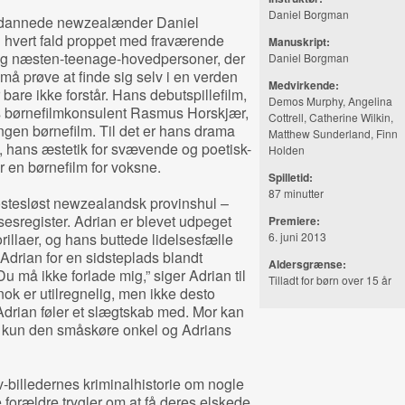
Daniel Borgman
ddannede newzealænder Daniel
i hvert fald proppet med fraværende
Manuskript:
 og næsten-teenage-hovedpersoner, der
Daniel Borgman
må prøve at finde sig selv i en verden
Medvirkende:
bare ikke forstår. Hans debutspillefilm,
Demos Murphy, Angelina
uts børnefilmkonsulent Rasmus Horskjær,
Cottrell, Catherine Wilkin,
ngen børnefilm. Til det er hans drama
Matthew Sunderland, Finn
gt, hans æstetik for svævende og poetisk-
Holden
r en børnefilm for voksne.
Spilletid:
87 minutter
røstesløst newzealandsk provinshul –
esregister. Adrian er blevet udpeget
Premiere:
illaer, og hans buttede lidelsesfælle
6. juni 2013
e Adrian for en sidsteplads blandt
Aldersgrænse:
Du må ikke forlade mig,” siger Adrian til
Tilladt for børn over 15 år
nok er utilregnelig, men ikke desto
drian føler et slægtskab med. Mor kan
er kun den småskøre onkel og Adrians
tv-billedernes kriminalhistorie om nogle
 forældre trygler om at få deres elskede