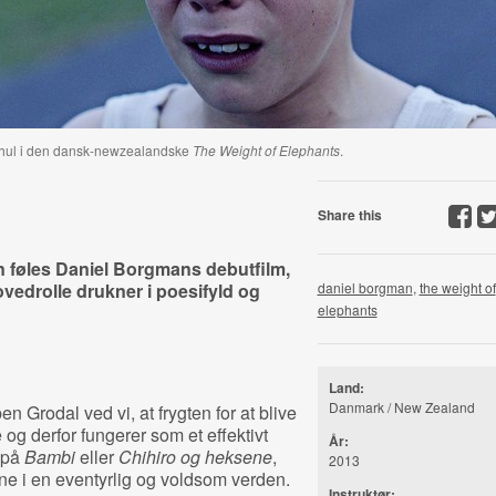
inshul i den dansk-newzealandske
The Weight of Elephants
.
Share this
n føles Daniel Borgmans debutfilm,
vedrolle drukner i poesifyld og
daniel borgman
,
the weight of
elephants
Land:
Danmark / New Zealand
n Grodal ved vi, at frygten for at blive
e og derfor fungerer som et effektivt
År:
 på
Bambi
eller
Chihiro og heksene
,
2013
ne i en eventyrlig og voldsom verden.
Instruktør: