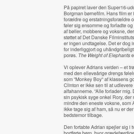
På papiret laver den Super16-u
Borgman børnefilm. Hans film er 
forældre og erstatningsforældre
føler sig ensomme og forladte og 
af bøller, mobbere og voksne, der 
støttet af Det Danske Filminstit
er ingen undtagelse. Det er dog i
for inderliggjort og uhåndgribeli
porøs.
The Weight of Elephants
e
Vi oplever Adrians verden – et t
med den elleveårige drengs følels
som ”Monkey Boy” af klassens gor
Clinton er ikke sen til at udlever
alfahannerne. ”Alle forlader mig. 
sin psykisk syge onkel Rory, der 
mindre den eneste voksne, som A
ikke tage sig af ham, så nu er d
bedstemor tilbage.
Den fortabte Adrian spejler sig i 
bortførte børn, hvor grædefærdige