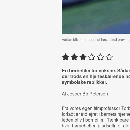
Adrian bliver mobbet i et trøstesløst prov
En børnefilm for voksne. Såda
der trods en hjerteskærende ho
symbolske replikker.
Af Jesper Bo Petersen
Fra vores egen filmprofessor Torbe
forladt er indlejret i barnets hjern
ledemotiv i børnefilm. Tænk bare
hvor børnehelten pludselig er ale