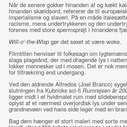
Når de senere gokker hinanden af og kækt kal
hinanden skældsord, refererer de til europæis
imperialisme og slaveri. På en måde italesætt
racisme, mens undertrykkeren og den undertr
forenes med store spermsprøjt i hinandens fj
Will-o’-the-Wisp
gør det sexet at være woke.
Filmtitlen henviser til folkesagn om lygtemæn
slags plageånd, der med dragende lys i natte
lokker mennesker ud i mosen. Det er nok mer
for tiltrækning end undergang.
Ved den aldrende Alfredos (Joel Branco) sygel
slutningen fra Kubricks sci-fi
Rumrejsen år 20
ligger midt i et hvidmalet rum med sildebensp
oplyst af et nærmest overjordisk lys under se
grandnevøen ved hans side leger med en bran
Bag dem hænger et stort maleri med sorte m