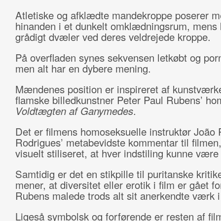
Atletiske og afklædte mandekroppe poserer 
hinanden i et dunkelt omklædningsrum, mens
grådigt dvæler ved deres veldrejede kroppe.
På overfladen synes sekvensen letkøbt og porn
men alt har en dybere mening.
Mændenes position er inspireret af kunstvær
flamske billedkunstner Peter Paul Rubens’ ho
Voldtægten af Ganymedes
.
Det er filmens homoseksuelle instruktør João
Rodrigues’ metabevidste kommentar til filmen,
visuelt stiliseret, at hver indstiling kunne være
Samtidig er det en stikpille til puritanske kritik
mener, at diversitet eller erotik i film er gået fo
Rubens malede trods alt sit anerkendte værk 
Ligeså symbolsk og forførende er resten af fil