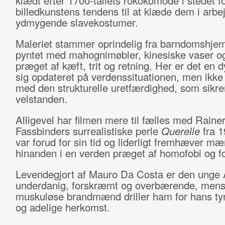
klædt efter 1700-tallets rokokomode i stedet f
billedkunstens tendens til at klæde dem i arbe
ydmygende slavekostumer.
Maleriet stammer oprindelig fra barndomshje
pyntet med mahognimøbler, kinesiske vaser o
præget af kæft, trit og retning. Her er det en d
sig opdateret på verdenssituationen, men ikke
med den strukturelle uretfærdighed, som sikre
velstanden.
Alligevel har filmen mere til fælles med Raine
Fassbinders surrealistiske perle
Querelle
fra 1
var forud for sin tid og liderligt fremhæver mæn
hinanden i en verden præget af homofobi og f
Levendegjort af Mauro Da Costa er den unge 
underdanig, forskræmt og overbærende, men
muskuløse brandmænd driller ham for hans ty
og adelige herkomst.