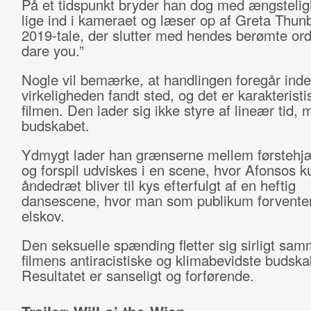
På et tidspunkt bryder han dog med ængstelig
lige ind i kameraet og læser op af Greta Thun
2019-tale, der slutter med hendes berømte or
dare you.”
Nogle vil bemærke, at handlingen foregår inden
virkeligheden fandt sted, og det er karakteristi
filmen. Den lader sig ikke styre af lineær tid, 
budskabet.
Ydmygt lader han grænserne mellem førstehj
og forspil udviskes i en scene, hvor Afonsos k
åndedræt bliver til kys efterfulgt af en heftig
dansescene, hvor man som publikum forvente
elskov.
Den seksuelle spænding fletter sig sirligt s
filmens antiracistiske og klimabevidste budska
Resultatet er sanseligt og forførende.