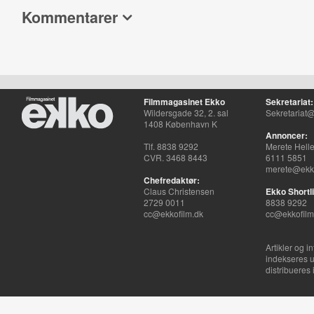
Kommentarer
Filmmagasinet Ekko
Sekretariat:
Wildersgade 32, 2. sal
Sekretariat@
1408 København K
Annoncer:
Tlf. 8838 9292
Merete Hell
CVR. 3468 8443
6111 5851
merete@ekko
Chefredaktør:
Claus Christensen
Ekko Shortli
2729 0011
8838 9292
cc@ekkofilm.dk
cc@ekkofilm
Artikler og i
indekseres u
distribueres