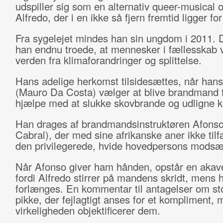
udspiller sig som en alternativ queer-musical o
Alfredo, der i en ikke så fjern fremtid ligger f
Fra sygelejet mindes han sin ungdom i 2011.
han endnu troede, at mennesker i fællesskab v
verden fra klimaforandringer og splittelse.
Hans adelige herkomst tilsidesættes, når hans
(Mauro Da Costa) vælger at blive brandmand f
hjælpe med at slukke skovbrande og udligne k
Han drages af brandmandsinstruktøren Afons
Cabral), der med sine afrikanske aner ikke tilf
den privilegerede, hvide hovedpersons modsæ
Når Afonso giver ham hånden, opstår en akavet
fordi Alfredo stirrer på mandens skridt, mens 
forlænges. En kommentar til antagelser om st
pikke, der fejlagtigt anses for et kompliment, 
virkeligheden objektificerer dem.