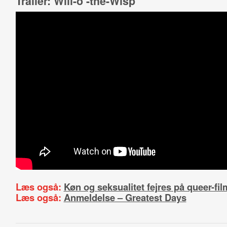
Trailer: Will-o’-the-Wisp
Læs også:
Køn og seksualitet fejres på queer-fil
Læs også:
Anmeldelse – Greatest Days