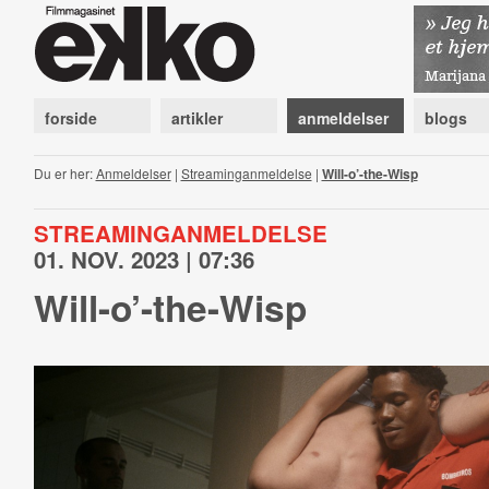
forside
artikler
anmeldelser
blogs
Du er her:
Anmeldelser
|
Streaminganmeldelse
|
Will-o’-the-Wisp
STREAMINGANMELDELSE
01. NOV. 2023 | 07:36
Will-o’-the-Wisp