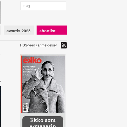
awards 2025
shortlist
RSS-feed / anmeldelser
s