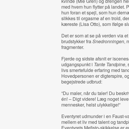
kvinde (Mie Gren) og drengen h
med hvem hun flytter på landet. P
hun foran et spejl, som hun dernæ
slikkes til orgasme af en trold, der
kæreste (Lisa Otto), som ifølge s
Det er som at se på verden via 
brudstykker fra
Snedronningen
, 
fragmenter.
Fjerde og sidste afsnit er iscen
udgangspunkt i
Tante Tandpine
,
livs smertefulde erfaring med tan
Hovedpersonen er digterspire, og f
begejstrede udbrud:
”Du maler, når du taler! Du beskri
én! – Digt videre! Læg noget leve
mennesker, helst ulykkelige!”
Eventyret udmunder i en Faust-va
mellem et liv med talent og tandp
Eventyrets Mefisto-skikkelse er e