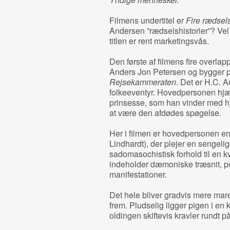
Filmens undertitel er
Fire rædsels
Andersen ”rædselshistorier”? Vel
titlen er rent marketingsvås.
Den første af filmens fire overlapp
Anders Jon Petersen og bygger 
Rejsekammeraten
. Det er H.C. 
folkeeventyr. Hovedpersonen hjælp
prinsesse, som han vinder med hj
at være den afdødes spøgelse.
Her i filmen er hovedpersonen e
Lindhardt), der plejer en sengel
sadomasochistisk forhold til en k
indeholder dæmoniske træsnit, po
manifestationer.
Det hele bliver gradvis mere mareri
frem. Pludselig ligger pigen i en
oldingen skiftevis kravler rundt p