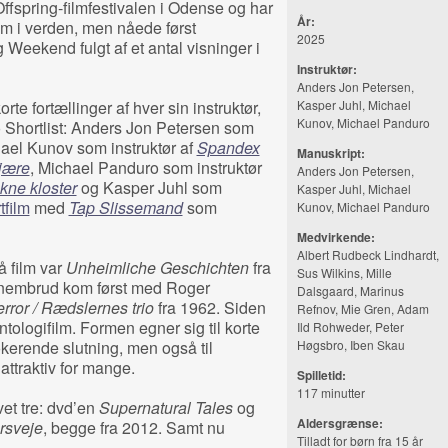
fspring-filmfestivalen i Odense og har
År:
 om i verden, men nåede først
2025
Weekend fulgt af et antal visninger i
Instruktør:
Anders Jon Petersen
,
orte fortællinger af hver sin instruktør,
Kasper Juhl, Michael
Kunov, Michael Panduro
o Shortlist: Anders Jon Petersen som
hael Kunov som instruktør af
Spandex
Manuskript:
tjære
, Michael Panduro som instruktør
Anders Jon Petersen
,
kne kloster
og Kasper Juhl som
Kasper Juhl, Michael
tfilm
med
Tap Slissemand
som
Kunov, Michael Panduro
Medvirkende:
Albert Rudbeck Lindhardt,
å film var
Unheimliche Geschichten
fra
Sus Wilkins, Mille
nembrud kom først med Roger
Dalsgaard, Marinus
error / Rædslernes trio
fra 1962. Siden
Refnov, Mie Gren, Adam
ntologifilm. Formen egner sig til korte
Ild Rohweder, Peter
kerende slutning, men også til
Høgsbro, Iben Skau
attraktiv for mange.
Spilletid:
117 minutter
vet tre: dvd’en
Supernatural Tales
og
Aldersgrænse:
rsveje
, begge fra 2012. Samt nu
Tilladt for børn fra 15 år