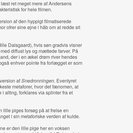
ar læst ret meget mere af Andersens
akteristisk for hele filmen.
rsion af den hyppigt filmatiserede
or ofrer sine øjne i håb om at redde sit
ille Dalsgaard), hvis søn gradvis visner
 med diffust lys og mættede farver. På
and, der i en ækel drøm river hendes
også enhver pointe fra forlægget er som
 version af
Snedronningen
. Eventyret
keste metaforer, hvor det fænomen, at
alting, forklares via splinter fra et
lille piges forsøg på at frelse en
get i sin metaforiske verden af kulde.
e er den lille pige her en voksen