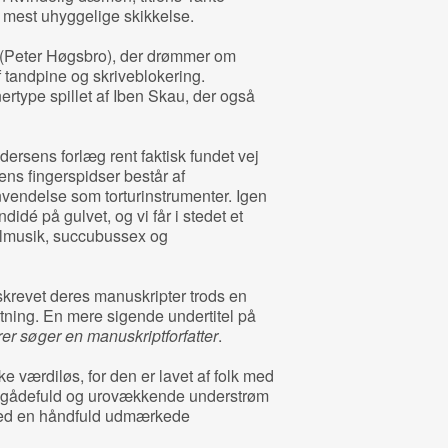
s mest uhyggelige skikkelse.
r (Peter Høgsbro), der drømmer om
f tandpine og skriveblokering.
ertype spillet af Iben Skau, der også
ndersens forlæg rent faktisk fundet vej
ens fingerspidser består af
vendelse som torturinstrumenter. Igen
idé på gulvet, og vi får i stedet et
almusik, succubussex og
 skrevet deres manuskripter trods en
tning. En mere sigende undertitel på
rer søger en manuskriptforfatter
.
ke værdiløs, for den er lavet af folk med
En gådefuld og urovækkende understrøm
med en håndfuld udmærkede