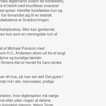
endes ægtemand (Adam Ild Rohweder),
å et høloft med krucifikser onanerer
st spiser. Herefter korsfæstes hun og
 har forvandlet sig til en lesbisk
lutteksterne er Snedronningen.
et kalejdoskop. Man kan genkende
men kun som en meningsløs ruin af
esat af Michael Panduro med
 som H.C. Andersen skrev ud fra et langt
dpine og kunstige tænder.
ilmens titel er hentet fra hans tantes
ver dit hus, så man ser det! Det gyser i
nde ind i det, mennesker, yndige
riation, hvor digterspiren må vælge
ine eller uden nogen af delene.
n kvindelig dæmon, titlens Tante