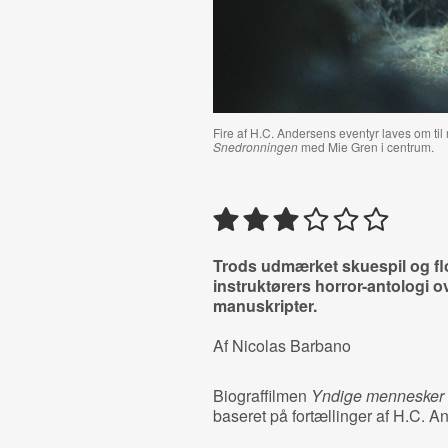
Fire af H.C. Andersens eventyr laves om til 
Snedronningen
med Mie Gren i centrum.
Trods udmærket skuespil og flo
instruktørers horror-antologi 
manuskripter.
Af Nicolas Barbano
Biograffilmen
Yndige mennesker
baseret på fortællinger af H.C. 