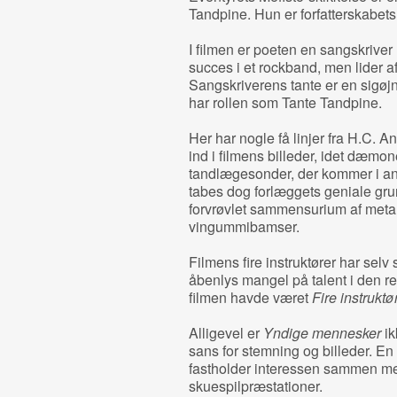
Tandpine. Hun er forfatterskabet
I filmen er poeten en sangskrive
succes i et rockband, men lider a
Sangskriverens tante er en sigøjn
har rollen som Tante Tandpine.
Her har nogle få linjer fra H.C. A
ind i filmens billeder, idet dæmon
tandlægesonder, der kommer i an
tabes dog forlæggets geniale grund
forvrøvlet sammensurium af met
vingummibamser.
Filmens fire instruktører har selv
åbenlys mangel på talent i den re
filmen havde været
Fire instruktø
Alligevel er
Yndige mennesker
ik
sans for stemning og billeder. 
fastholder interessen sammen 
skuespilpræstationer.