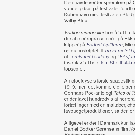
Den havde verdenspremiere på Of
vundet priser på festivaler rundt
København med festivalen Blodig 
Valby Kino.
Yndige mennesker
består af fire k
der alle er repræsenteret på Ekk
klipper på
Fodboldspilleren
, Mic
og manuskriptet til
Træer malet i 
af
Tarnished Gluttony
og
Det sjun
instruktør af hele
fem Shortlist-kor
topscorer.
Antologigysets første spadestik p
1919, men det kommercielle gen
Cormans Poe-antologi
Tales of T
er der lavet hundredvis af horrora
fortællinger med en makaber, cho
lavbudgetproduktioner, så den er 
Alligevel er der i Danmark kun la
Daniel Bødker Sørensens film
Ko
Yndige mennesker.