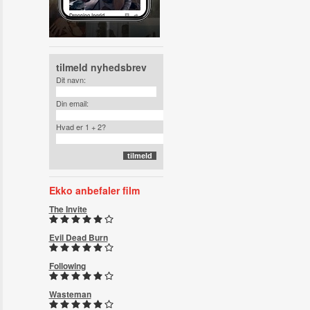
tilmeld nyhedsbrev
Dit navn:
Din email:
Hvad er 1 + 2?
Ekko anbefaler film
The Invite
Evil Dead Burn
Following
Wasteman