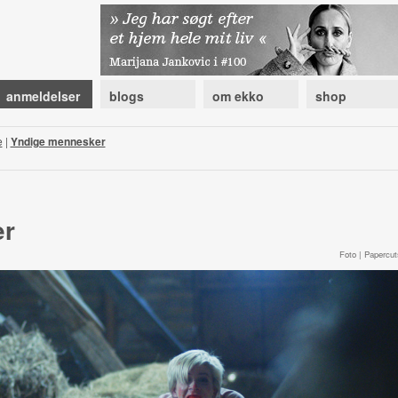
anmeldelser
blogs
om ekko
shop
e
|
Yndige mennesker
er
Foto | Papercut