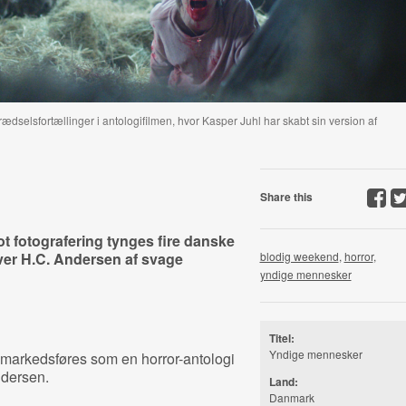
rædselsfortællinger i antologifilmen, hvor Kasper Juhl har skabt sin version af
Share this
t fotografering tynges fire danske
over H.C. Andersen af svage
blodig weekend
,
horror
,
yndige mennesker
Titel:
Yndige mennesker
markedsføres som en horror-antologi
Andersen.
Land:
Danmark