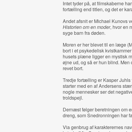
Intet tyder på, at filmskaberne h
fortælling end titlen, og det er kar
Andet afsnit er Michael Kunovs ve
Historien om en moder
, hvor en m
syge barn fra døden.
Moren er her blevet til en læge (M
bort i et psykedelisk kvistkammer
husets plæne ligger en mystisk m
øjne ud, og så er hun blind. Men 
revet bort.
Tredje fortælling er Kasper Juhls
starter med en af Andersens stær
nogle mennesker ser det negative i 
troldspejl.
Dernæst følger beretningen om en 
dreng, som Snedronningen har fan
Via genbrug af karakterernes navn