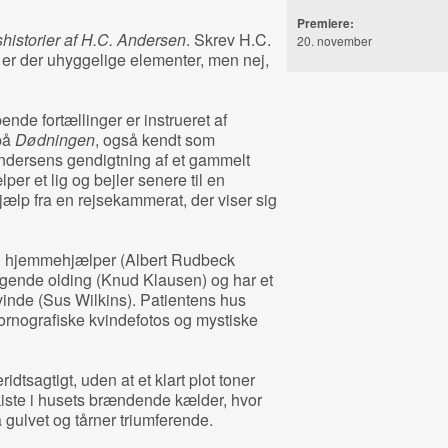
Premiere:
historier af H.C. Andersen
. Skrev H.C.
20. november
 er der uhyggelige elementer, men nej,
ende fortællinger er instrueret af
på
Dødningen
, også kendt som
Andersens gendigtning af et gammelt
er et lig og bejler senere til en
ælp fra en rejsekammerat, der viser sig
n hjemmehjælper (Albert Rudbeck
iggende olding (Knud Klausen) og har et
vinde (Sus Wilkins). Patientens hus
rnografiske kvindefotos og mystiske
dtsagtigt, uden at et klart plot toner
 kiste i husets brændende kælder, hvor
å gulvet og tårner triumferende.