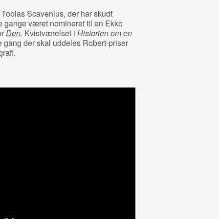
en Tobias Scavenius, der har skudt
tre gange været nomineret til en Ekko
or
Den
. Kvistværelset i
Historien om en
te gang der skal uddeles Robert-priser
rafi.