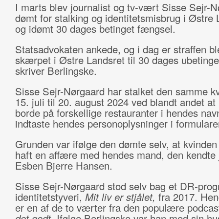
I marts blev journalist og tv-vært Sisse Sejr-
dømt for stalking og identitetsmisbrug i Østre
og idømt 30 dages betinget fængsel.
Statsadvokaten ankede, og i dag er straffen bl
skærpet i Østre Landsret til 30 dages ubetinge
skriver Berlingske.
Sisse Sejr-Nørgaard har stalket den samme kv
15. juli til 20. august 2024 ved blandt andet a
borde på forskellige restauranter i hendes nav
indtaste hendes personoplysninger i formularer
Grunden var ifølge den dømte selv, at kvinden
haft en affære med hendes mand, den kendte j
Esben Bjerre Hansen.
Sisse Sejr-Nørgaard stod selv bag et DR-pro
identitetstyveri,
Mit liv er stjålet,
fra 2017. He
er en af de to værter fra den populære podca
det godt.
Ifølge Berlingske var han med sin hus