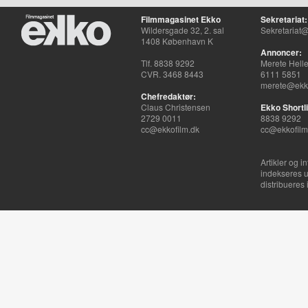
Filmmagasinet Ekko
Sekretariat:
Wildersgade 32, 2. sal
Sekretariat@
1408 København K
Annoncer:
Tlf. 8838 9292
Merete Hell
CVR. 3468 8443
6111 5851
merete@ekko
Chefredaktør:
Claus Christensen
Ekko Shortli
2729 0011
8838 9292
cc@ekkofilm.dk
cc@ekkofilm
Artikler og i
indekseres u
distribueres