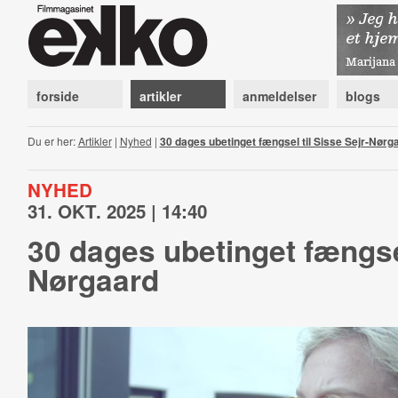
forside
artikler
anmeldelser
blogs
Du er her:
Artikler
|
Nyhed
|
30 dages ubetinget fængsel til Sisse Sejr-Nørg
NYHED
31. OKT. 2025 | 14:40
30 dages ubetinget fængsel
Nørgaard