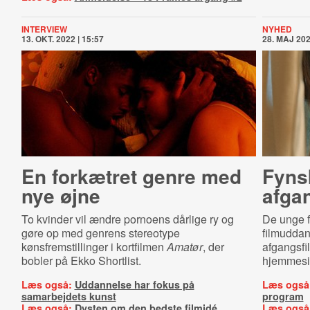
INTERVIEW
NYHED
13. OKT. 2022 | 15:57
28. MAJ 202
En forkætret genre med
Fynsk
nye øjne
afga
To kvinder vil ændre pornoens dårlige ry og
De unge 
gøre op med genrens stereotype
filmuddan
kønsfremstillinger i kortfilmen
Amatør
, der
afgangsfi
bobler på Ekko Shortlist.
hjemmesi
Læs også:
Uddannelse har fokus på
Læs også
samarbejdets kunst
program
Læs også:
Dysten om den bedste filmidé
Læs også