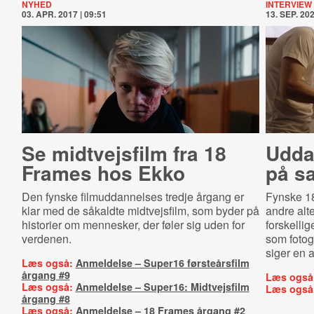
NYHED
INTERVIEW
03. APR. 2017 | 09:51
13. SEP. 202
Se midtvejsfilm fra 18
Udda
Frames hos Ekko
på s
Den fynske filmuddannelses tredje årgang er
Fynske 18
klar med de såkaldte midtvejsfilm, som byder på
andre alte
historier om mennesker, der føler sig uden for
forskellige
verdenen.
som fotogr
siger en 
Læs også:
Anmeldelse – Super16 førsteårsfilm
årgang #9
Læs også
Læs også:
Anmeldelse – Super16: Midtvejsfilm
Læs også
årgang #8
Læs også:
Anmeldelse – 18 Frames årgang #2