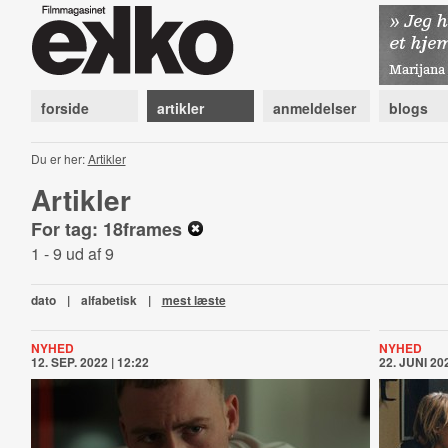
forside
artikler
anmeldelser
blogs
Du er her:
Artikler
Artikler
For tag: 18frames
1 - 9 ud af 9
dato
|
alfabetisk
|
mest læste
NYHED
NYHED
12. SEP. 2022 | 12:22
22. JUNI 202