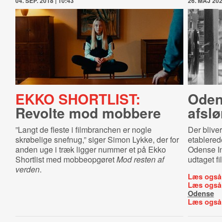
04. SEP. 2018 | 10:43
26. MAJ 202
EKKO SHORTLIST:
Oden­
Revolte mod mobbere
afslø
”Langt de fleste i filmbranchen er nogle
Der bliver
skrøbelige snefnug,” siger Simon Lykke, der for
etablered
anden uge i træk ligger nummer et på Ekko
Odense In
Shortlist med mobbeopgøret
Mod resten af
udtaget fi
verden
.
Læs også
Læs også
Odense
Læs også