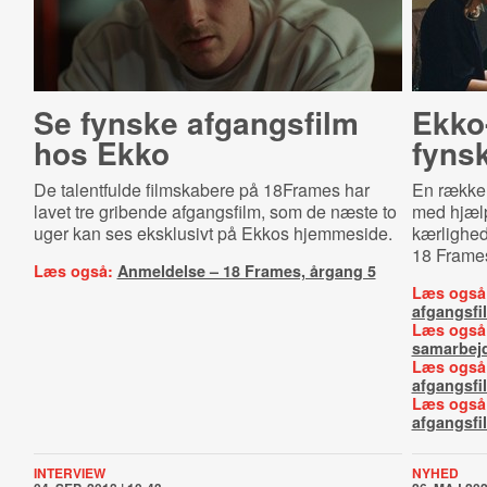
Se fynske afgangsfilm
Ekko
hos Ekko
fynsk
De talentfulde filmskabere på 18Frames har
En række
lavet tre gribende afgangsfilm, som de næste to
med hjælp
uger kan ses eksklusivt på Ekkos hjemmeside.
kærlighed
18 Frame
Læs også:
Anmeldelse – 18 Frames, årgang 5
Læs også
afgangsfi
Læs også
samarbejd
Læs også
afgangsfi
Læs også
afgangsfi
INTERVIEW
NYHED