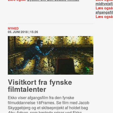
midtvejsf
Læs også
afgangsfi
Læs også
NYHED
05. JUNI 2018 | 15:26
Visitkort fra fynske
filmtalenter
Ekko viser afgangsfilm fra den fynske
filmuddannelse 18Frames. Se film med Jacob
Skyggebjerg og et skitseprojekt af holdet bag
Abu Adnan
, som høstede priser ved Ekko