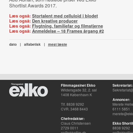
Shortlist Awards 2017.
Læs også:
Stortalent med celluloid i blodet
Læs også:
Den kreative producer
Læs også:
Flygtning, familiefar og filmstjerne
Læs også:
Anmeldelse – 18 Frames årgang #2
dato
|
alfabetisk
|
mest læste
Filmmagasinet Ekko
Sekretariat:
Wildersgade 32, 2. sal
Sekretariat@
1408 København K
Annoncer:
Tlf. 8838 9292
Merete Hell
CVR. 3468 8443
6111 5851
merete@ekko
Chefredaktør:
Claus Christensen
Ekko Shortli
2729 0011
8838 9292
cc@ekkofilm.dk
cc@ekkofilm