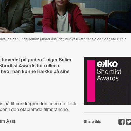
øve, da den unge Adnan (Jihad Assi, th.) hurtigt tilvænner sig den danske kultur,
e hovedet på puden,” siger Salim
Shortlist Awards for rollen i
, hvor han kunne trække på sine
us på filmundergrunden, men de fleste
ben i den etablerede filmbranche.
lim Assi.
Share this