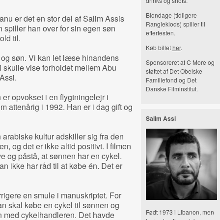
drinks og shots.
Blondage (tidligere
anu er det en stor del af Salim Assis
Rangleklods) spiller til
en spiller han over for sin egen søn
efterfesten.
ld til.
Køb billet
her
.
r og søn. Vi kan let læse hinandens
Sponsoreret af C More og
vi skulle vise forholdet mellem Abu
støttet af Det Obelske
Assi.
Familiefond og Det
Danske Filminstitut.
r opvokset i en flygtningelejr i
attenårig i 1992. Han er i dag gift og
Salim Assi
 arabiske kultur adskiller sig fra den
 og det er ikke altid positivt. I filmen
ve og påstå, at sønnen har en cykel.
han ikke har råd til at købe én. Det er
rrigere en smule i manuskriptet. For
 skal købe en cykel til sønnen og
Født 1973 i Libanon, men
en med cykelhandleren. Det havde