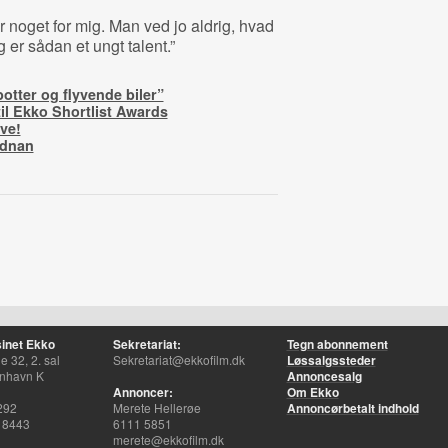
er noget for mig. Man ved jo aldrig, hvad
eg er sådan et ungt talent.”
botter og flyvende biler”
il Ekko Shortlist Awards
ve!
Adnan
inet Ekko
Sekretariat:
Tegn abonnement
 32, 2. sal
Sekretariat@ekkofilm.dk
Løssalgssteder
nhavn K
Annoncesalg
Annoncer:
Om Ekko
292
Merete Hellerøe
Annoncørbetalt indhold
 8443
6111 5851
merete@ekkofilm.dk