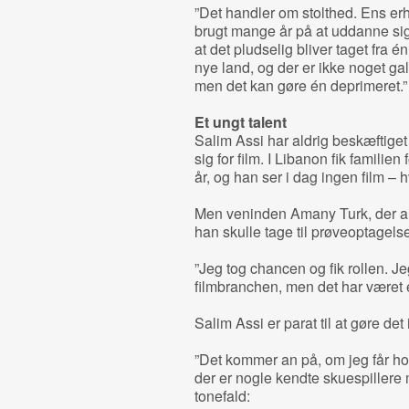
”Det handler om stolthed. Ens erh
brugt mange år på at uddanne sig
at det pludselig bliver taget fra é
nye land, og der er ikke noget gal
men det kan gøre én deprimeret.”
Et ungt talent
Salim Assi har aldrig beskæftiget
sig for film. I Libanon fik familien
år, og han ser i dag ingen film – 
Men veninden Amany Turk, der arb
han skulle tage til prøveoptagels
”Jeg tog chancen og fik rollen. Jeg 
filmbranchen, men det har været en
Salim Assi er parat til at gøre de
”Det kommer an på, om jeg får ho
der er nogle kendte skuespillere 
tonefald: