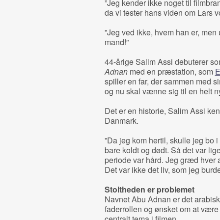
”Jeg kender ikke noget til filmbr
da vi tester hans viden om Lars v
”Jeg ved ikke, hvem han er, men u
mand!”
44-årige Salim Assi debuterer so
Adnan
med en præstation, som
E
spiller en far, der sammen med sin
og nu skal vænne sig til en helt n
Det er en historie, Salim Assi kend
Danmark.
”Da jeg kom hertil, skulle jeg bo 
bare koldt og dødt. Så det var lig
periode var hård. Jeg græd hver 
Det var ikke det liv, som jeg burde
Stoltheden er problemet
Navnet Abu Adnan er det arabiske 
faderrollen og ønsket om at være e
centralt tema i filmen.