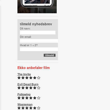
tilmeld nyhedsbrev
Dit navn:
Din email:
Hvad er 1 + 2?
Ekko anbefaler film
The Invite
Evil Dead Burn
Following
Wasteman