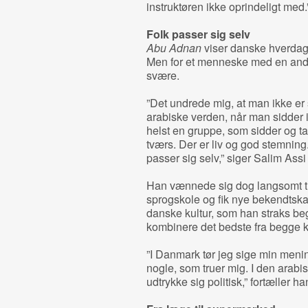
instruktøren ikke oprindeligt med.
Folk passer sig selv
Abu Adnan
viser danske hverdags
Men for et menneske med en and
svære.
”Det undrede mig, at man ikke er 
arabiske verden, når man sidder i 
helst en gruppe, som sidder og t
tværs. Der er liv og god stemning.
passer sig selv,” siger Salim Assi 
Han vænnede sig dog langsomt til
sprogskole og fik nye bekendtska
danske kultur, som han straks beg
kombinere det bedste fra begge ku
”I Danmark tør jeg sige min menin
nogle, som truer mig. I den arabi
udtrykke sig politisk,” fortæller ha