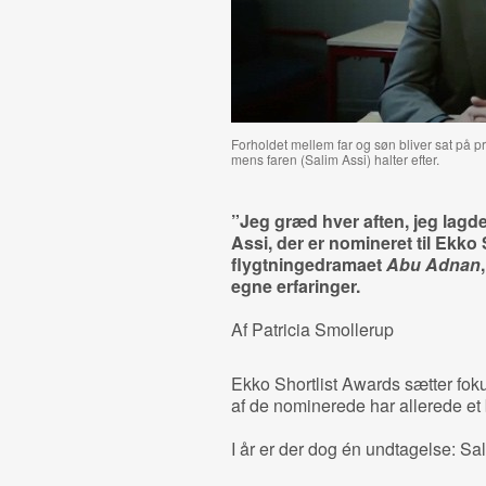
Forholdet mellem far og søn bliver sat på pr
mens faren (Salim Assi) halter efter.
”Jeg græd hver aften, jeg lagd
Assi, der er nomineret til Ekko 
flygtningedramaet
Abu Adnan
egne erfaringer.
Af Patricia Smollerup
Ekko Shortlist Awards sætter fok
af de nominerede har allerede et 
I år er der dog én undtagelse: Sa