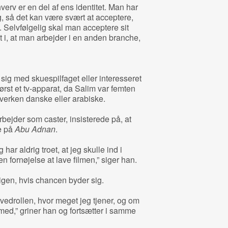
verv er en del af ens identitet. Man har
, så det kan være svært at acceptere,
n. Selvfølgelig skal man acceptere sit
t i, at man arbejder i en anden branche,
 sig med skuespilfaget eller interesseret
 først et tv-apparat, da Salim var femten
hverken danske eller arabiske.
ejder som caster, insisterede på, at
e på
Abu Adnan
.
har aldrig troet, at jeg skulle ind i
 fornøjelse at lave filmen,” siger han.
t igen, hvis chancen byder sig.
vedrollen, hvor meget jeg tjener, og om
med,” griner han og fortsætter i samme