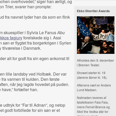
anchen overhovedet,” siger han ærligt, og
on Trier, svarer han prompte:
Ekko Shortlist Awards
d fra navnet lyder han da som en flink
m skuespiller i Sylvia Le Fanus
Abu
kkos fagjury
forelskede sig i. Assi
 søn er flygtet fra borgerkrigen i Syrien
y tilværelse i Danmark.
er alt for godt fra sin egen ankomst til
Afholdes den 9. december
i Bremen Teater.
Showet starter kl. 19
i en lille landsby ved Holbæk. Der var
(dørene åbner kl. 18).
e fra varmen til kulden. Den første
aften, når jeg lagde hovedet på puden.
Aftenens vært er Anders
 have,” fortæller han.
Lund Madsen.
Natmaden leveres af
falafelbaren Fala Fala,
udtryk for ”Far til Adnan”, og netop
mens Fernet Branca og
t godt forbillede for sin søn er et
Stoli the Vodka står for