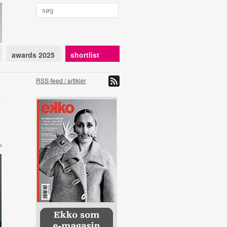
awards 2025
shortlist
RSS-feed / artikler
s