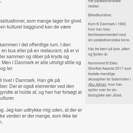
har palæstinensiske
”
rødder.
Billedkunstner.
situationer, som mange tager for givet.
Kom til Danmark i 1992,
en kulturel baggrund kan de være
hvor han blev
familiesammenført med
sin palæstinensiske kone.
sammen i det offentlige rum. I den
Har tre børn på tyve, atten
en bus eller på en restaurant, så er vi
og fjorten år.
aler sammen og råber på kryds og
 Men i Danmark er alle utroligt stille og
Nomineret til Ekko
og ler.
Shortlist Awards 2017 som
bedste mandlige
skuespiller for faderrollen i
 livet i Danmark. Han gik på
Abu Adnan
, hvor han
ber. Der er også elementer ved den
spiller over for sin
yndte at holde af, og han har forsøgt at
biologiske søn Jihad.
lturer.
g. Jeg kan udtrykke mig uden, at der er
ske verden er der mange, som ikke tør
n.