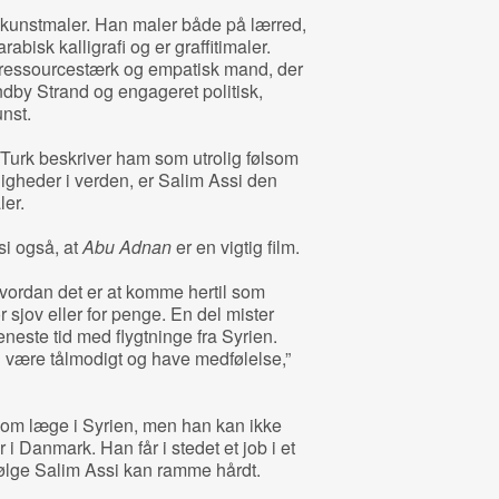
kunstmaler. Han maler både på lærred,
rabisk kalligrafi og er graffitimaler.
ressourcestærk og empatisk mand, der
øndby Strand og engageret politisk,
unst.
urk beskriver ham som utrolig følsom
rdigheder i verden, er Salim Assi den
ler.
i også, at
Abu Adnan
er en vigtig film.
vordan det er at komme hertil som
 sjov eller for penge. En del mister
eneste tid med flygtninge fra Syrien.
 være tålmodigt og have medfølelse,”
 som læge i Syrien, men han kan ikke
i Danmark. Han får i stedet et job i et
følge Salim Assi kan ramme hårdt.