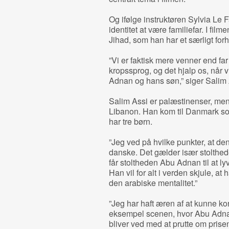
Og ifølge instruktøren Sylvia Le F
identitet at være familiefar. I film
Jihad, som han har et særligt forho
”Vi er faktisk mere venner end fa
kropssprog, og det hjalp os, når 
Adnan og hans søn,” siger Salim 
Salim Assi er palæstinenser, men e
Libanon. Han kom til Danmark som 
har tre børn.
”Jeg ved på hvilke punkter, at den
danske. Det gælder især stoltheden,
får stoltheden Abu Adnan til at ly
Han vil for alt i verden skjule, at 
den arabiske mentalitet.”
”Jeg har haft æren af at kunne ko
eksempel scenen, hvor Abu Adnan
bliver ved med at prutte om pris