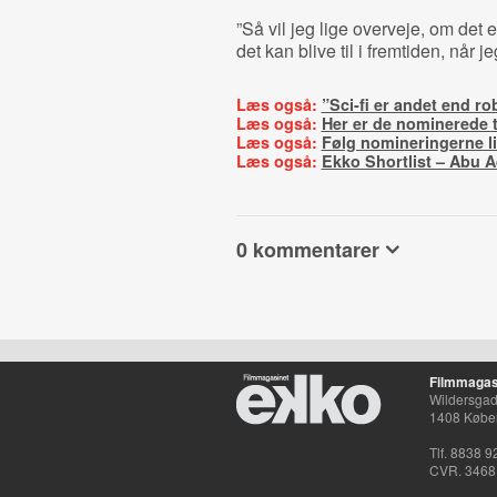
”Så vil jeg lige overveje, om det 
det kan blive til i fremtiden, når j
Læs også:
”Sci-fi er andet end ro
Læs også:
Her er de nominerede t
Læs også:
Følg nomineringerne li
Læs også:
Ekko Shortlist – Abu 
0 kommentarer
Filmmagas
Wildersgade
1408 Købe
Tlf. 8838 9
CVR. 3468