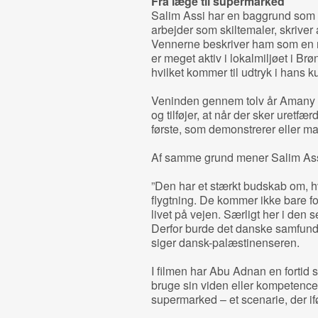
Fra læge til supermarked
Salim Assi har en baggrund som 
arbejder som skiltemaler, skriver a
Vennerne beskriver ham som en 
er meget aktiv i lokalmiljøet i Br
hvilket kommer til udtryk i hans k
Veninden gennem tolv år Amany T
og tilføjer, at når der sker uretfæ
første, som demonstrerer eller ma
Af samme grund mener Salim Ass
”Den har et stærkt budskab om, h
flygtning. De kommer ikke bare for
livet på vejen. Særligt her i den s
Derfor burde det danske samfund
siger dansk-palæstinenseren.
I filmen har Abu Adnan en fortid
bruge sin viden eller kompetencer 
supermarked – et scenarie, der i