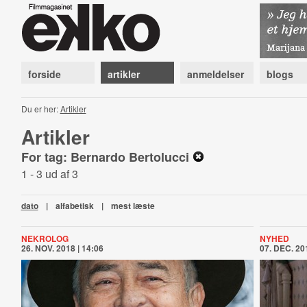
forside
artikler
anmeldelser
blogs
Du er her:
Artikler
Artikler
For tag: Bernardo Bertolucci
1 - 3 ud af 3
dato
|
alfabetisk
|
mest læste
NEKROLOG
NYHED
26. NOV. 2018 | 14:06
07. DEC. 201