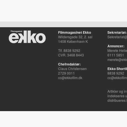
Filmmagasinet Ekko
Sekretariat:
Wildersgade 32, 2. sal
Sekretariat@
1408 København K
Annoncer:
Tlf. 8838 9292
Merete Hell
CVR. 3468 8443
6111 5851
merete@ekko
Chefredaktør:
Claus Christensen
Ekko Shortli
2729 0011
8838 9292
cc@ekkofilm.dk
cc@ekkofilm
Artikler og i
indekseres u
distribueres