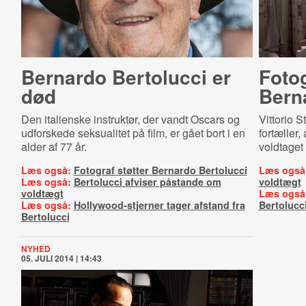
Bernardo Bertolucci er
Fotog
død
Bern
Den italienske instruktør, der vandt Oscars og
Vittorio S
udforskede seksualitet på film, er gået bort i en
fortæller,
alder af 77 år.
voldtaget 
Læs også:
Fotograf støtter Bernardo Bertolucci
Læs også
Læs også:
Bertolucci afviser påstande om
voldtægt
voldtægt
Læs også
Læs også:
Hollywood-stjerner tager afstand fra
Bertolucc
Bertolucci
NYHED
05. JULI 2014 | 14:43