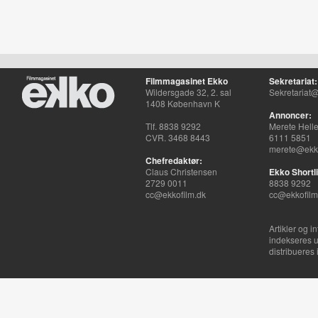
Filmmagasinet Ekko
Sekretariat:
Wildersgade 32, 2. sal
Sekretariat@
1408 København K
Annoncer:
Tlf. 8838 9292
Merete Hell
CVR. 3468 8443
6111 5851
merete@ekko
Chefredaktør:
Claus Christensen
Ekko Shortli
2729 0011
8838 9292
cc@ekkofilm.dk
cc@ekkofilm
Artikler og i
indekseres u
distribueres