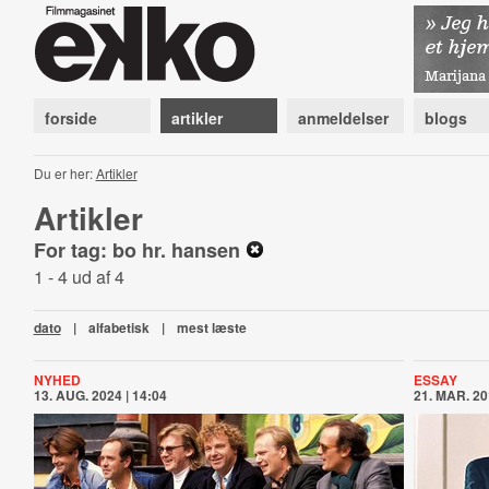
forside
artikler
anmeldelser
blogs
Du er her:
Artikler
Artikler
For tag: bo hr. hansen
1 - 4 ud af 4
dato
|
alfabetisk
|
mest læste
NYHED
ESSAY
13. AUG. 2024 | 14:04
21. MAR. 20