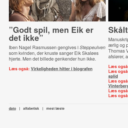
”Godt spil, men Eik er
Skålt
det ikke”
Manuskrip
ærlig og p
Iben Nagel Rasmussen gengives i
Steppeulven
Thomas Vi
som kvinden, der knuste sanger Eik Skaløes
afslører, 
hjerte. Men det billede genkender hun ikke.
Læs også
Læs også:
Virkeligheden hitter i biografen
Læs også
splid
Læs også
Vinterber
Læs også
Læs også
dato
|
alfabetisk
|
mest læste