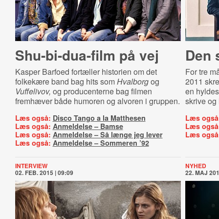
Shu-​bi-​dua-​film på vej
Den 
Kasper Barfoed fortæller historien om det
For tre m
folkekære band bag hits som
Hvalborg
og
2011 skre
Vuffelivov,
og producenterne bag filmen
en hyldest
fremhæver både humoren og alvoren i gruppen.
skrive og
Læs også:
Disco Tango a la Matthesen
Læs også
Læs også:
Anmeldelse – Bamse
Læs også
Læs også:
Anmeldelse – Så længe jeg lever
Læs også
Læs også:
Anmeldelse – Sommeren ’92
INTERVIEW
NYHED
02. FEB. 2015 | 09:09
22. MAJ 201