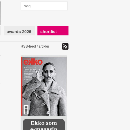
awards 2025
shortlist
RSS-feed / artikler
n