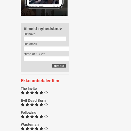
tilmeld nyhedsbrev
Dit navn:
Din email:
Hvad er 1 + 2?
Ekko anbefaler film
The Invite
Evil Dead Burn
Following
Wasteman