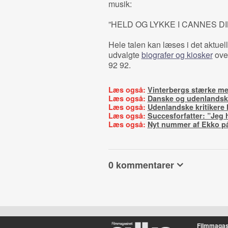
musik:
”HELD OG LYKKE I CANNES D
Hele talen kan læses i det aktue
udvalgte
biografer og kiosker
over
92 92.
Læs også:
Vinterbergs stærke m
Læs også:
Danske og udenlandske 
Læs også:
Udenlandske kritikere 
Læs også:
Succesforfatter: ”Jeg 
Læs også:
Nyt nummer af Ekko p
0 kommentarer
Filmmagas