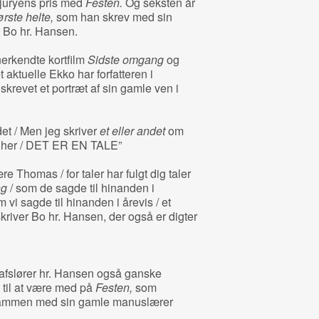
t juryens pris med
Festen.
Og seksten år
rste helte,
som han skrev med sin
 Bo hr. Hansen.
erkendte kortfilm
Sidste omgang
og
t aktuelle Ekko har forfatteren i
krevet et portræt af sin gamle ven i
det / Men jeg skriver
et eller andet
om
det her / DET ER EN TALE”
homas / for taler har fulgt dig taler
ng
/ som de sagde til hinanden i
 vi sagde til hinanden i årevis / et
” skriver Bo hr. Hansen, der også er digter
 afslører hr. Hansen også ganske
 til at være med på
Festen,
som
 sammen med sin gamle manuslærer