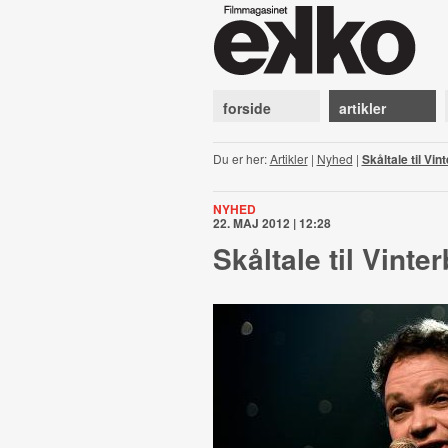
forside
artikler
Du er her:
Artikler
|
Nyhed
|
Skåltale til Vin
NYHED
22. MAJ 2012 | 12:28
Skåltale til Vinte