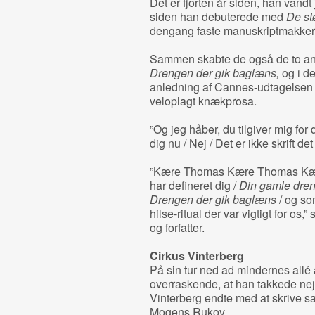
Det er fjorten år siden, han vand
siden han debuterede med
De stø
dengang faste manuskriptmakker
Sammen skabte de også de to an
Drengen der gik baglæns,
og i de
anledning af Cannes-udtagelsen s
veloplagt knækprosa.
”Og jeg håber, du tilgiver mig for 
dig nu / Nej / Det er ikke skrift 
”Kære Thomas Kære Thomas Kære T
har defineret dig /
Din gamle dre
Drengen der gik baglæns
/ og som
hilse-ritual der var vigtigt for os,
og forfatter.
Cirkus Vinterberg
På sin tur ned ad mindernes allé
overraskende, at han takkede nej
Vinterberg endte med at skrive
Mogens Rukov.