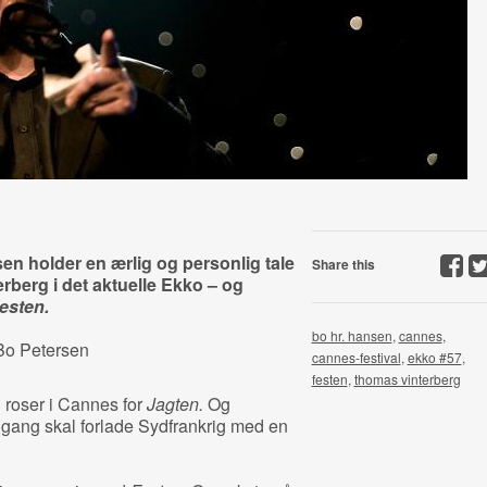
en holder en ærlig og personlig tale
Share this
rberg i det aktuelle Ekko – og
esten.
bo hr. hansen
,
cannes
,
Bo Petersen
cannes-festival
,
ekko #57
,
festen
,
thomas vinterberg
 roser i Cannes for
Jagten.
Og
gang skal forlade Sydfrankrig med en