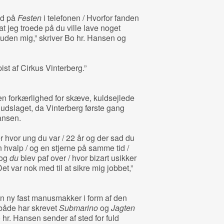
ed på
Festen
i telefonen / Hvorfor fanden
at jeg troede på du ville lave noget
ig uden mig,” skriver Bo hr. Hansen og
pist af Cirkus Vinterberg.”
n forkærlighed for skæve, kuldsejlede
udslaget, da Vinterberg første gang
ansen.
r hvor ung du var / 22 år og der sad du
 hvalp / og en stjerne på samme tid /
 og
du
blev paf over / hvor bizart usikker
et var nok med til at sikre mig jobbet,”
 en ny fast manusmakker i form af den
 både har skrevet
Submarino
og
Jagten
r. Hansen sender af sted for fuld