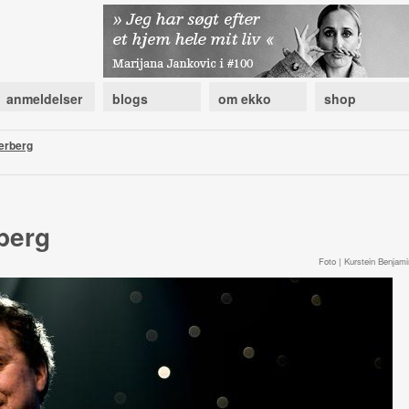
anmeldelser
blogs
om ekko
shop
terberg
rberg
Foto | Kurstein Benjami