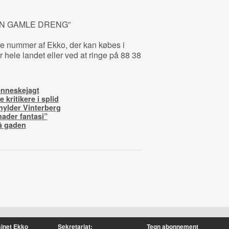
IN GAMLE DRENG”
lle nummer af Ekko, der kan købes i
 hele landet eller ved at ringe på 88 38
enneskejagt
kritikere i splid
hylder Vinterberg
hader fantasi”
å gaden
inet Ekko
Sekretariat:
Tegn abonnement