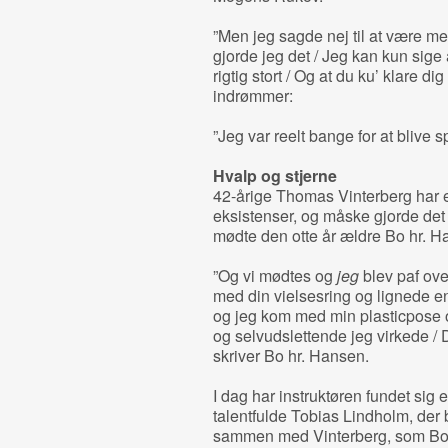
”Men jeg sagde nej til at være m
gjorde jeg det / Jeg kan kun sige 
rigtig stort / Og at du ku’ klare d
indrømmer:
”Jeg var reelt bange for at blive s
Hvalp og stjerne
42-årige Thomas Vinterberg har e
eksistenser, og måske gjorde det 
mødte den otte år ældre Bo hr. H
”Og vi mødtes og
jeg
blev paf ove
med din vielsesring og lignede en
og jeg kom med min plasticpose
og selvudslettende jeg virkede / D
skriver Bo hr. Hansen.
I dag har instruktøren fundet sig
talentfulde Tobias Lindholm, der
sammen med Vinterberg, som Bo h