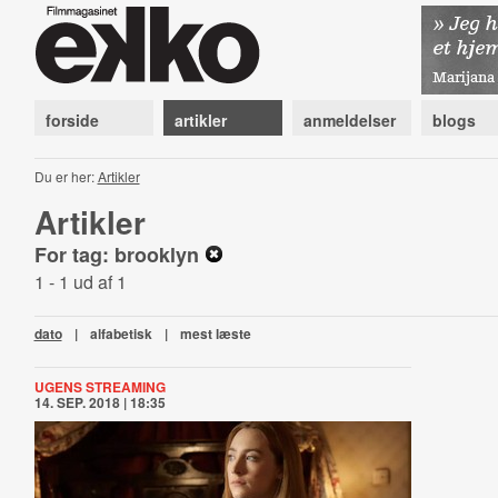
forside
artikler
anmeldelser
blogs
Du er her:
Artikler
Artikler
For tag: brooklyn
1 - 1 ud af 1
dato
|
alfabetisk
|
mest læste
UGENS STREAMING
14. SEP. 2018 | 18:35