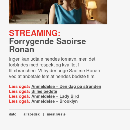
STREAMING:
Forrygende Saoirse
Ronan
Ingen kan udtale hendes fornavn, men det
forbindes med respekt og kvalitet i
filmbranchen. Vi hylder unge Saoirse Ronan
ved at anbefale fem af hendes bedste film.
Læs også:
Anmeldelse – Den dag på stranden
Læs også:
Billes bedste
Læs også:
Anmeldelse – Lady Bird
Læs også:
Anmeldelse – Brooklyn
dato
|
alfabetisk
|
mest læste