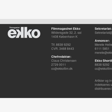
Filmmagasinet Ekko
Sekretariat:
Wildersgade 32, 2. sal
Sekretariat@
1408 København K
Annoncer:
Tlf. 8838 9292
Merete Hell
CVR. 3468 8443
6111 5851
merete@ekko
Chefredaktør:
Claus Christensen
Ekko Shortli
2729 0011
8838 9292
cc@ekkofilm.dk
cc@ekkofilm
Artikler og i
indekseres u
distribueres