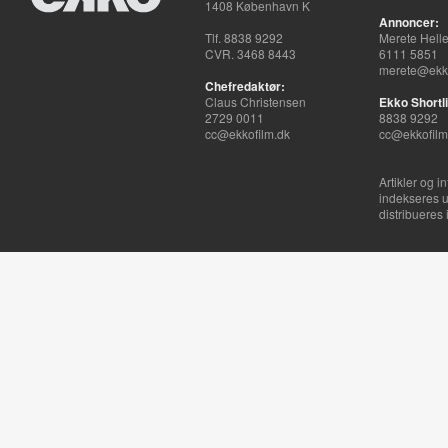
1408 København K
Annoncer:
Tlf. 8838 9292
Merete Hell
CVR. 3468 8443
6111 5851
merete@ekko
Chefredaktør:
Claus Christensen
Ekko Shortli
2729 0011
8838 9292
cc@ekkofilm.dk
cc@ekkofilm
Artikler og i
indekseres u
distribueres