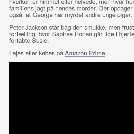
hverken er himmel eller helvede, men hvor hu
familiens jagt på hendes morder. Der opdager
også, at George har myrdet andre unge piger.
Peter Jackson står bag den smukke, men frus
fortælling, hvor Saoirse Ronan går lige i hjer
fortabte Susie.
Lejes eller købes på
Amazon Prime