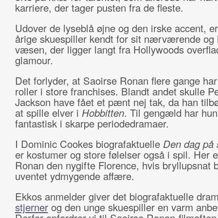
karriere, der tager pusten fra de fleste.
Udover de lyseblå øjne og den irske accent, e
årige skuespiller kendt for sit nærværende og
væsen, der ligger langt fra Hollywoods overfla
glamour.
Det forlyder, at Saoirse Ronan flere gange har 
roller i store franchises. Blandt andet skulle P
Jackson have fået et pænt nej tak, da han til
at spille elver i
Hobbitten
. Til gengæld har hun
fantastisk i skarpe periodedramaer.
I Dominic Cookes biografaktuelle
Den dag på 
er kostumer og store følelser også i spil. Her 
Ronan den nygifte Florence, hvis bryllupsnat 
uventet ydmygende affære.
Ekkos anmelder giver det biografaktuelle dra
stjerner
og den unge skuespiller en varm anbef
Derfor opfordrer vi til Saoirse Ronan-filmafte