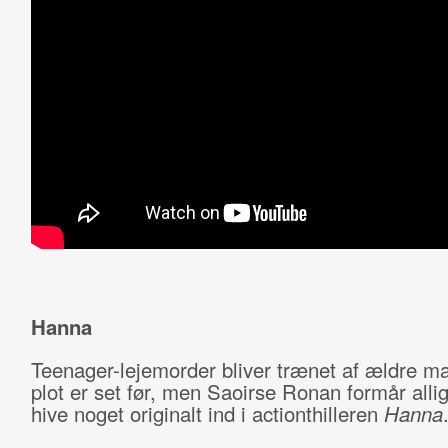
Hanna
Teenager-lejemorder bliver trænet af ældre m
plot er set før, men Saoirse Ronan formår allig
hive noget originalt ind i actionthilleren
Hanna