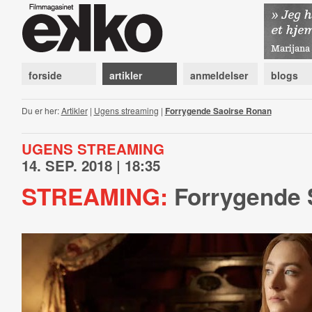
forside
artikler
anmeldelser
blogs
Du er her:
Artikler
|
Ugens streaming
|
Forrygende Saoirse Ronan
UGENS STREAMING
14. SEP. 2018 | 18:35
STREAMING:
Forrygende 