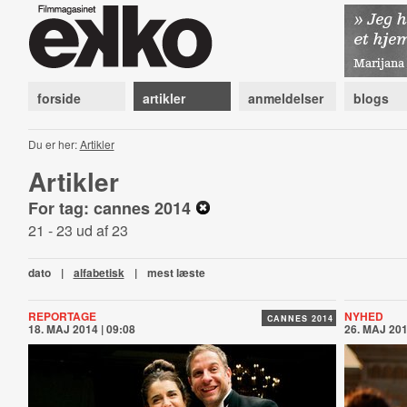
forside
artikler
anmeldelser
blogs
Du er her:
Artikler
Artikler
For tag: cannes 2014
21 - 23 ud af 23
dato
|
alfabetisk
|
mest læste
REPORTAGE
NYHED
CANNES 2014
18. MAJ 2014 | 09:08
26. MAJ 201