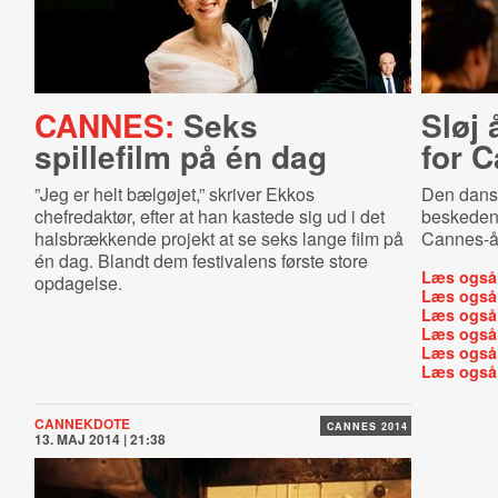
CANNES:
Seks
Sløj
spillefilm på én dag
for C
”Jeg er helt bælgøjet,” skriver Ekkos
Den dans
chefredaktør, efter at han kastede sig ud i det
beskedent
halsbrækkende projekt at se seks lange film på
Cannes-
én dag. Blandt dem festivalens første store
Læs også
opdagelse.
Læs også
Læs også
Læs også
Læs også
Læs også
CANNEKDOTE
CANNES 2014
13. MAJ 2014 | 21:38