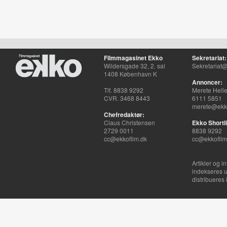
Filmmagasinet Ekko
Sekretariat:
Wildersgade 32, 2. sal
Sekretariat@
1408 København K
Annoncer:
Tlf. 8838 9292
Merete Hell
CVR. 3468 8443
6111 5851
merete@ekko
Chefredaktør:
Claus Christensen
Ekko Shortli
2729 0011
8838 9292
cc@ekkofilm.dk
cc@ekkofilm
Artikler og i
indekseres u
distribueres