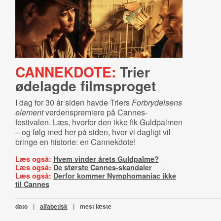
CANNEKDOTE:
Trier
ødelagde filmsproget
I dag for 30 år siden havde Triers
Forbrydelsens
element
verdenspremiere på Cannes-
festivalen. Læs, hvorfor den ikke fik Guldpalmen
– og følg med her på siden, hvor vi dagligt vil
bringe en historie: en Cannekdote!
Læs også:
Hvem vinder årets Guldpalme?
Læs også:
De største Cannes-skandaler
Læs også:
Derfor kommer Nymphomaniac ikke
til Cannes
dato
|
alfabetisk
|
mest læste