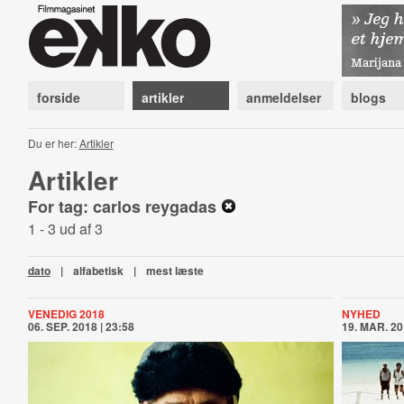
forside
artikler
anmeldelser
blogs
Du er her:
Artikler
Artikler
For tag: carlos reygadas
1 - 3 ud af 3
dato
|
alfabetisk
|
mest læste
VENEDIG 2018
NYHED
06. SEP. 2018 | 23:58
19. MAR. 20