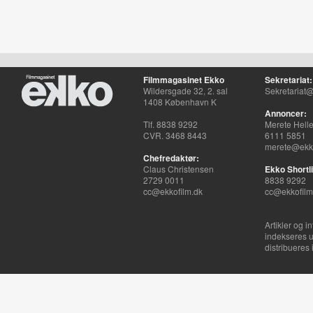
Filmmagasinet Ekko
Sekretariat:
Wildersgade 32, 2. sal
Sekretariat@
1408 København K
Annoncer:
Tlf. 8838 9292
Merete Hell
CVR. 3468 8443
6111 5851
merete@ekko
Chefredaktør:
Claus Christensen
Ekko Shortli
2729 0011
8838 9292
cc@ekkofilm.dk
cc@ekkofilm
Artikler og i
indekseres u
distribueres