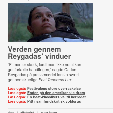
Verden gennem
Reygadas' vinduer
”Filmen er stærk, fordi man ikke nemt kan
genfortælle handlingen,” sagde Carlos
Reygadas på pressemødet for sin svært
gennemskuelige
Post Tenebras Lux.
Læs også:
Festivalens store overraskelse
Læs også:
Enden på den amerikanske drøm
Læs også:
En beat-klassikers vej til lærredet
Læs også:
Pitt i samfundskritisk voldsrus
dato
|
alfabetisk
|
mest læste