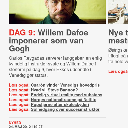
DAG 9:
Willem Dafoe
Nye t
imponerer som van
mest
Gogh
Østrigske
trilogi på
Carlos Reygadas serverer langgaber, en enlig
fra hele 
kvindelig instruktør-svale og Willem Dafoe i
storform på dag 9, hvor Ekkos udsendte i
Læs også
Venedig gør status.
Læs også:
Cuarón vinder Venedigs hovedpris
Læs også:
Hvad vil Steve Bannon?
Læs også:
Endelig virtual reality med substans
Læs også:
Norges nationaltraume på Netflix
Læs også:
Popstjerne efter skoleskyderi
Læs også:
Solnedgang over succesinstruktør
NYHED
24. MAJ 2012 | 19:27