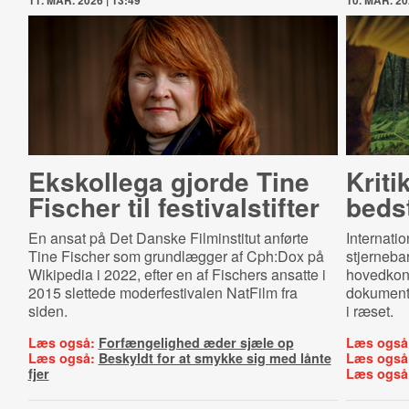
11. MAR. 2026 | 13:49
10. MAR. 20
Ekskollega gjorde Tine
Kriti
Fischer til festi­valstif­ter
beds
En ansat på Det Danske Filminstitut anførte
Internati
Tine Fischer som grundlægger af Cph:Dox på
stjerneba
Wikipedia i 2022, efter en af Fischers ansatte i
hovedkon
2015 slettede moderfestivalen NatFilm fra
dokumenta
siden.
i ræset.
Læs også:
Forfængelighed æder sjæle op
Læs også
Læs også:
Beskyldt for at smykke sig med lånte
Læs også
fjer
Læs også