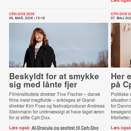
Læs også
CPH:DOX 2026
CPH:DOX 2
06. MAR. 2026 | 13:16
07. MAJ 202
Beskyldt for at smykke
Her e
sig med lånte fjer
på C
Filminstituttets direktør Tine Fischer – dansk
Politisk
films mest magtfulde – anklages af Grand-
situation 
direktør Kim Foss og
festivalproducer Andreas
for Danma
Steinmann
for uretmæssigt at have taget æren
besøgende
for at stifte Cph:Dox.
fribilletter.
Læs også:
AI-Dracula og sexfest til Cph:Dox
Læs også