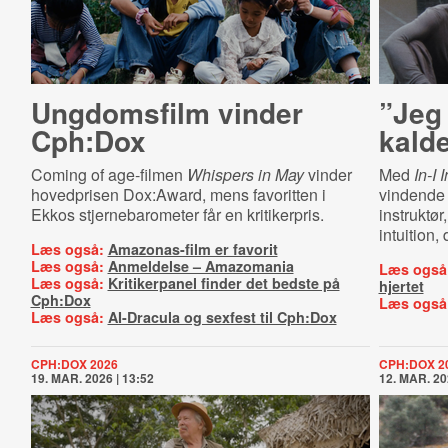
Ungdomsfilm vinder
”Jeg 
Cph:Dox
kalde
Coming of age-filmen
Whispers in May
vinder
Med
In-I 
hovedprisen Dox:Award, mens favoritten i
vindende 
Ekkos stjernebarometer får en kritikerpris.
instruktør
intuition,
Læs også:
Amazonas-film er favorit
Læs også:
Anmeldelse – Amazomania
Læs også
Læs også:
Kritikerpanel finder det bedste på
hjertet
Cph:Dox
Læs også
Læs også:
AI-Dracula og sexfest til Cph:Dox
CPH:DOX 2026
CPH:DOX 2
19. MAR. 2026 | 13:52
12. MAR. 20