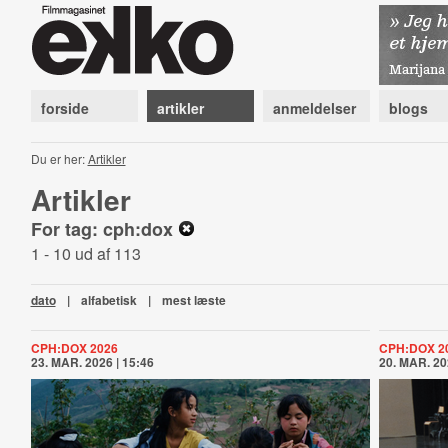
forside
artikler
anmeldelser
blogs
Du er her:
Artikler
Artikler
For tag: cph:dox
1 - 10 ud af 113
dato
|
alfabetisk
|
mest læste
CPH:DOX 2026
CPH:DOX 2
23. MAR. 2026 | 15:46
20. MAR. 20