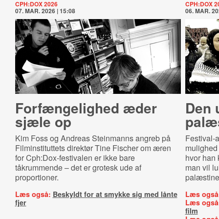
CPH:DOX 2026
CPH:DOX 2
07. MAR. 2026 | 15:08
06. MAR. 20
Forfængelighed æder
Den 
sjæle op
palæ
Kim Foss og Andreas Steinmanns angreb på
Festival-
Filminstituttets direktør Tine Fischer om æren
mulighed 
for Cph:Dox-festivalen er ikke bare
hvor han k
tåkrummende – det er grotesk ude af
man vil 
proportioner.
palæstine
Læs også:
Beskyldt for at smykke sig med lånte
Læs også
fjer
Læs også
film