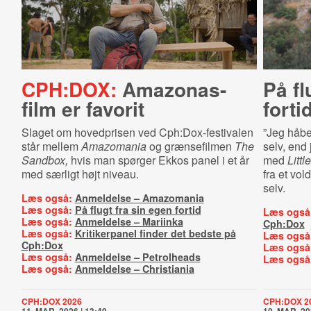
CPH:DOX:
Amazonas-
På fl
film er favorit
forti
Slaget om hovedprisen ved Cph:Dox-festivalen
”Jeg håber
står mellem
Amazomania
og grænsefilmen
The
selv, end
Sandbox,
hvis man spørger Ekkos panel i et år
med
Littl
med særligt højt niveau.
fra et vol
selv.
Læs også:
Anmeldelse – Amazomania
Læs også:
På flugt fra sin egen fortid
Læs også
Læs også:
Anmeldelse – Mariinka
Cph:Dox
Læs også:
Kritikerpanel finder det bedste på
Læs også
Cph:Dox
Læs også
Læs også:
Anmeldelse – Petrolheads
Læs også
Læs også:
Anmeldelse – Christiania
CPH:DOX 2026
CPH:DOX 2