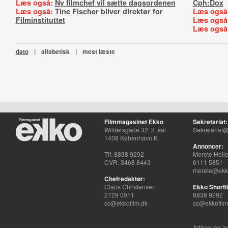
Læs også:
Ny filmchef vil sætte dagsordenen
Cph:Dox
Læs også:
Tine Fischer bliver direktør for
Læs også
Filminstituttet
Læs også
Læs også
dato
|
alfabetisk
|
mest læste
Filmmagasinet Ekko
Sekretariat:
Wildersgade 32, 2. sal
Sekretariat@
1408 København K
Annoncer:
Tlf. 8838 9292
Merete Hell
CVR. 3468 8443
6111 5851
merete@ekko
Chefredaktør:
Claus Christensen
Ekko Shortli
2729 0011
8838 9292
cc@ekkofilm.dk
cc@ekkofilm
Artikler og i