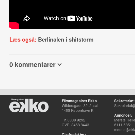
Læs også:
Berlinalen i shitstorm
0 kommentarer
Filmmagasinet Ekko
Sekretariat:
Wildersgade 32, 2. sal
Sekretariat@
1408 København K
Annoncer:
Tlf. 8838 9292
Merete Hell
CVR. 3468 8443
6111 5851
merete@ekko
Chefredaktør: