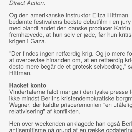
Direct Action
.
Og den amerikanske instruktør Eliza Hittman, 
bedømte festivalens bedste debutfilm i en ju
med blandt andet den danske producer Katrin 
fremhævede, at hun selv er jøde, før hun kriti
krigen i Gaza.
”Der findes ingen retfærdig krig. Og jo mere fo
at overbevise hinanden om, at en retfærdig kri
desto mere begår de et grotesk selvbedrag,” s
Hittman.
Hacket konto
Vindertalerne faldt mange i den tyske presse f
ikke mindst Berlins kristendemokratiske borgm
Wegner, der kaldte prisceremonien ”en utåleli
relativisering” af konflikten.
Hen over weekenden anklagede han også Berli
antisemitisme på grund af en række opdatering