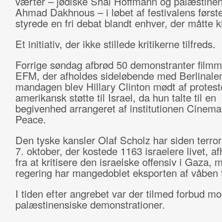
værter – jødiske Shai Hoffmann og palæstine
Ahmad Dakhnous – i løbet af festivalens førs
styrede en fri debat blandt enhver, der måtte k
Et initiativ, der ikke stillede kritikerne tilfreds.
Forrige søndag afbrød 50 demonstranter film
EFM, der afholdes sideløbende med Berlinal
mandagen blev Hillary Clinton mødt af protest
amerikansk støtte til Israel, da hun talte til en
begivenhed arrangeret af institutionen Cinema
Peace.
Den tyske kansler Olaf Scholz har siden terro
7. oktober, der kostede 1163 israelere livet, af
fra at kritisere den israelske offensiv i Gaza,
regering har mangedoblet eksporten af våben ti
I tiden efter angrebet var der tilmed forbud mo
palæstinensiske demonstrationer.