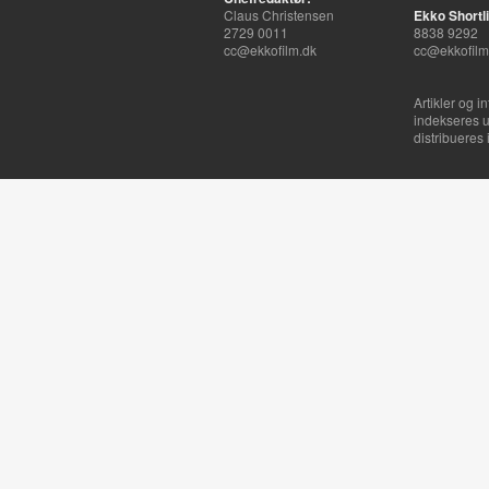
Claus Christensen
Ekko Shortli
2729 0011
8838 9292
cc@ekkofilm.dk
cc@ekkofilm
Artikler og i
indekseres u
distribueres