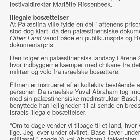
festivaldirektør Mariëtte Rissenbeek.
Illegale bosættelser
At Palæstina ville fylde en del i aftenens pris
stod dog klart, da den palæstinensiske doku
Other Land
vandt både en publikumspris og Be
dokumentarpris.
Den følger en palæstinensisk landsby i årene 
hvor indbyggerne kæmper med chikane fra det
militær og vold fra israelske bosættere.
Filmen er instrueret af et kollektiv bestående af
personer. Da israelske Yuval Abraham tog imo
med sin palæstinensiske medinstruktør Basel 
benyttede han lejligheden til at sende en bre
Israels illegale bosættelser.
”Om to dage vender vi tilbage til et land, hvor v
lige. Jeg lever under civilret, Basel lever unde
militæret,” sagde Yuval Abraham i takketalen,