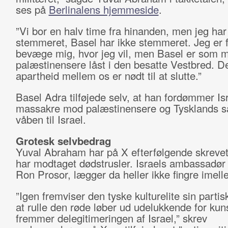
ses på
Berlinalens hjemmeside
.
”Vi bor en halv time fra hinanden, men jeg har
stemmeret, Basel har ikke stemmeret. Jeg er fri
bevæge mig, hvor jeg vil, men Basel er som mi
palæstinensere låst i den besatte Vestbred. D
apartheid mellem os er nødt til at slutte.”
Basel Adra tilføjede selv, at han fordømmer Is
massakre mod palæstinensere og Tysklands sa
våben til Israel.
Grotesk selvbedrag
Yuval Abraham har på X efterfølgende skrevet
har modtaget dødstrusler. Israels ambassadør 
Ron Prosor, lægger da heller ikke fingre imell
”Igen fremviser den tyske kulturelite sin parti
at rulle den røde løber ud udelukkende for kun
fremmer delegitimeringen af Israel,” skrev