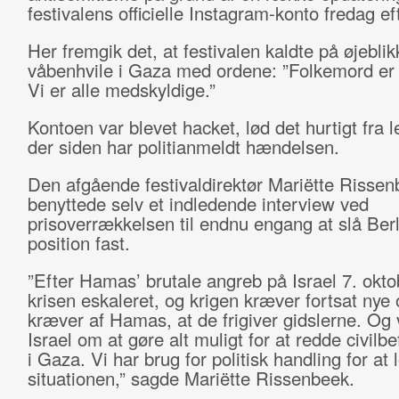
festivalens officielle Instagram-konto fredag e
Her fremgik det, at festivalen kaldte på øjeblik
våbenhvile i Gaza med ordene: ”Folkemord er
Vi er alle medskyldige.”
Kontoen var blevet hacket, lød det hurtigt fra l
der siden har politianmeldt hændelsen.
Den afgående festivaldirektør Mariëtte Risse
benyttede selv et indledende interview ved
prisoverrækkelsen til endnu engang at slå Ber
position fast.
”Efter Hamas’ brutale angreb på Israel 7. okto
krisen eskaleret, og krigen kræver fortsat nye 
kræver af Hamas, at de frigiver gidslerne. Og 
Israel om at gøre alt muligt for at redde civilb
i Gaza. Vi har brug for politisk handling for at 
situationen,” sagde Mariëtte Rissenbeek.