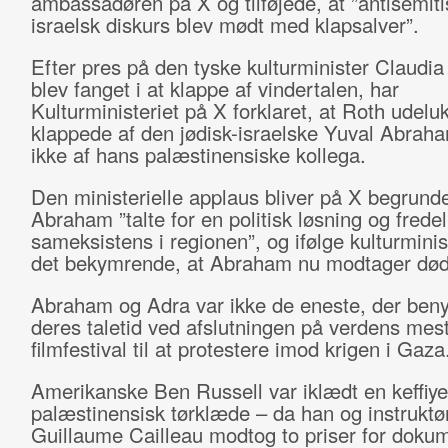
ambassadøren på X og tilføjede, at ”antisemiti
israelsk diskurs blev mødt med klapsalver”.
Efter pres på den tyske kulturminister Claudi
blev fanget i at klappe af vindertalen, har
Kulturministeriet på X forklaret, at Roth udel
klappede af den jødisk-israelske Yuval Abraha
ikke af hans palæstinensiske kollega.
Den ministerielle applaus bliver på X begrundet
Abraham ”talte for en politisk løsning og fredel
sameksistens i regionen”, og ifølge kulturminis
det bekymrende, at Abraham nu modtager døds
Abraham og Adra var ikke de eneste, der beny
deres taletid ved afslutningen på verdens mes
filmfestival til at protestere imod krigen i Gaza
Amerikanske Ben Russell var iklædt en keffiye
palæstinensisk tørklæde – da han og instruktø
Guillaume Cailleau modtog to priser for doku