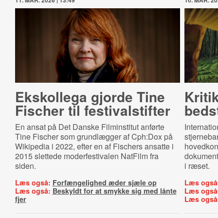
11. MAR. 2026 | 13:49
10. MAR. 20
Ekskollega gjorde Tine
Kriti
Fischer til festi­valstif­ter
beds
En ansat på Det Danske Filminstitut anførte
Internati
Tine Fischer som grundlægger af Cph:Dox på
stjerneba
Wikipedia i 2022, efter en af Fischers ansatte i
hovedkon
2015 slettede moderfestivalen NatFilm fra
dokumenta
siden.
i ræset.
Læs også:
Forfængelighed æder sjæle op
Læs også
Læs også:
Beskyldt for at smykke sig med lånte
Læs også
fjer
Læs også