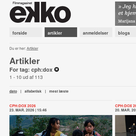
forside
artikler
anmeldelser
blogs
Du er her:
Artikler
Artikler
For tag: cph:dox
1 - 10 ud af 113
dato
|
alfabetisk
|
mest læste
CPH:DOX 2026
CPH:DOX 2
23. MAR. 2026 | 15:46
20. MAR. 20