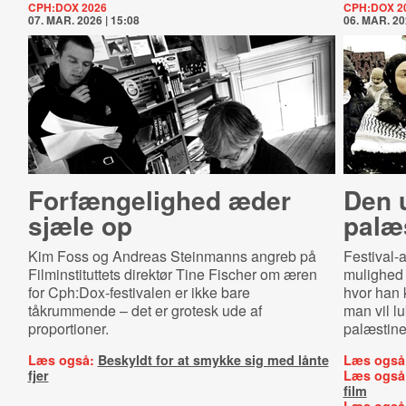
CPH:DOX 2026
CPH:DOX 2
07. MAR. 2026 | 15:08
06. MAR. 20
Forfængelighed æder
Den 
sjæle op
palæ
Kim Foss og Andreas Steinmanns angreb på
Festival-
Filminstituttets direktør Tine Fischer om æren
mulighed 
for Cph:Dox-festivalen er ikke bare
hvor han k
tåkrummende – det er grotesk ude af
man vil 
proportioner.
palæstine
Læs også:
Beskyldt for at smykke sig med lånte
Læs også
fjer
Læs også
film