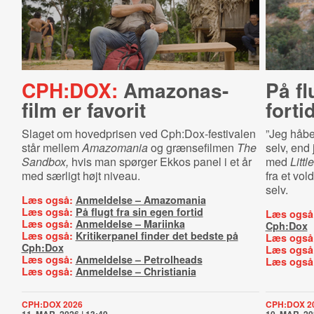
CPH:DOX:
Amazonas-
På fl
film er favorit
forti
Slaget om hovedprisen ved Cph:Dox-festivalen
”Jeg håber
står mellem
Amazomania
og grænsefilmen
The
selv, end
Sandbox,
hvis man spørger Ekkos panel i et år
med
Littl
med særligt højt niveau.
fra et vol
selv.
Læs også:
Anmeldelse – Amazomania
Læs også:
På flugt fra sin egen fortid
Læs også
Læs også:
Anmeldelse – Mariinka
Cph:Dox
Læs også:
Kritikerpanel finder det bedste på
Læs også
Cph:Dox
Læs også
Læs også:
Anmeldelse – Petrolheads
Læs også
Læs også:
Anmeldelse – Christiania
CPH:DOX 2026
CPH:DOX 2