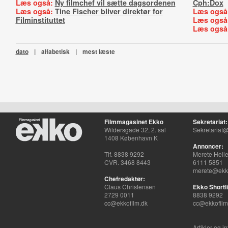
Læs også:
Ny filmchef vil sætte dagsordenen
Cph:Dox
Læs også:
Tine Fischer bliver direktør for
Læs også
Filminstituttet
Læs også
Læs også
dato
|
alfabetisk
|
mest læste
Filmmagasinet Ekko
Sekretariat:
Wildersgade 32, 2. sal
Sekretariat@
1408 København K
Annoncer:
Tlf. 8838 9292
Merete Hell
CVR. 3468 8443
6111 5851
merete@ekko
Chefredaktør:
Claus Christensen
Ekko Shortli
2729 0011
8838 9292
cc@ekkofilm.dk
cc@ekkofilm
Artikler og i