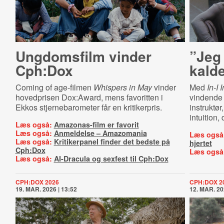
Ungdomsfilm vinder
”Jeg 
Cph:Dox
kalde
Coming of age-filmen
Whispers in May
vinder
Med
In-I 
hovedprisen Dox:Award, mens favoritten i
vindende 
Ekkos stjernebarometer får en kritikerpris.
instruktør
intuition,
Læs også:
Amazonas-film er favorit
Læs også:
Anmeldelse – Amazomania
Læs også
Læs også:
Kritikerpanel finder det bedste på
hjertet
Cph:Dox
Læs også
Læs også:
AI-Dracula og sexfest til Cph:Dox
CPH:DOX 2026
CPH:DOX 2
19. MAR. 2026 | 13:52
12. MAR. 20