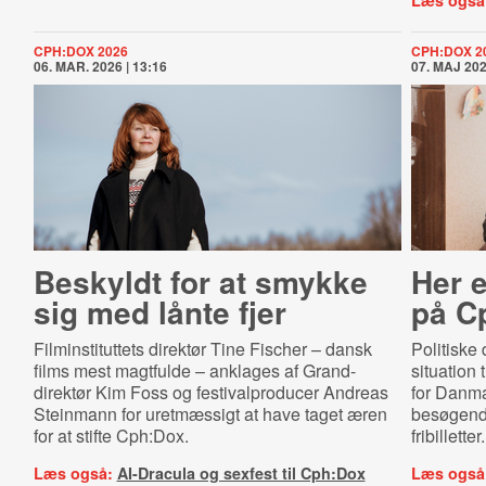
Læs også
CPH:DOX 2026
CPH:DOX 2
06. MAR. 2026 | 13:16
07. MAJ 202
Beskyldt for at smykke
Her e
sig med lånte fjer
på C
Filminstituttets direktør Tine Fischer – dansk
Politisk
films mest magtfulde – anklages af Grand-
situation 
direktør Kim Foss og
festivalproducer Andreas
for Danma
Steinmann
for uretmæssigt at have taget æren
besøgende
for at stifte Cph:Dox.
fribilletter.
Læs også:
AI-Dracula og sexfest til Cph:Dox
Læs også