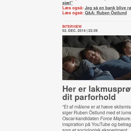
sjæl”
Læs også:
Jeg så en bank blive r
Læs også:
Q&A: Ruben Östlund
INTERVIEW
02. DEC. 2014 | 22:39
Her er lakmusprø
dit parforhold
”Et af målene er at hæve skilsmi
siger Ruben Östlund med et lums
Oscar-kandidaten
Force Majeure
inspiration på YouTube og betragt
som et sociologisk eksperiment.