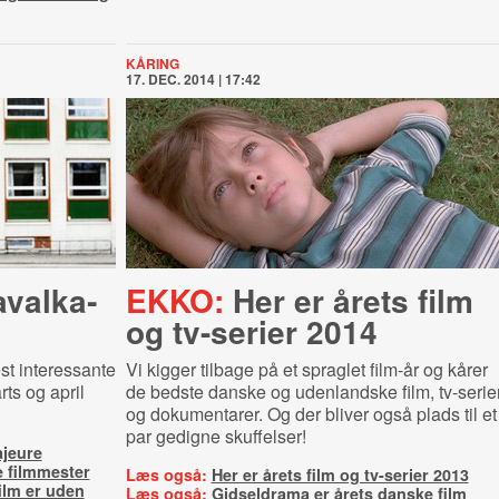
KÅRING
17. DEC. 2014 | 17:42
val­ka­
EKKO:
Her er årets film
og tv-serier 2014
st interessante
Vi kigger tilbage på et spraglet film-år og kårer
rts og april
de bedste danske og udenlandske film, tv-serie
og dokumentarer. Og der bliver også plads til et
par gedigne skuffelser!
jeure
e filmmester
Læs også:
Her er årets film og tv-serier 2013
ilm er uden
Læs også:
Gidseldrama er årets danske film