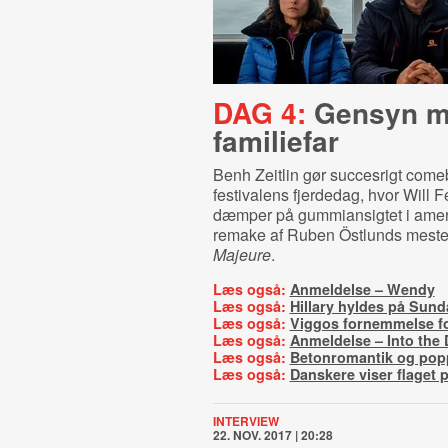
DAG 4:
Gensyn me
familiefar
Benh Zeitlin gør succesrigt com
festivalens fjerdedag, hvor Will F
dæmper på gummiansigtet i ame
remake af Ruben Östlunds meste
Majeure
.
Læs også:
Anmeldelse – Wendy
Læs også:
Hillary hyldes på Sun
Læs også:
Viggos fornemmelse f
Læs også:
Anmeldelse – Into the
Læs også:
Betonromantik og pop
Læs også:
Danskere viser flaget
INTERVIEW
22. NOV. 2017 | 20:28