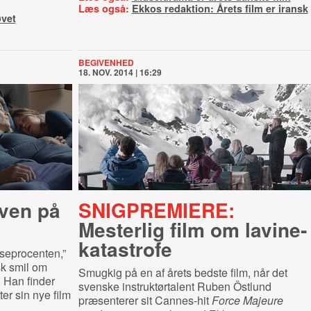
Læs også:
Ekkos redaktion: Årets film er iransk
øvet
BEGIVENHED
18. NOV. 2014 | 16:29
ven på
SNIGPREMIERE:
Mesterlig film om lavi­ne­
ka­ta­stro­fe
sseprocenten,”
k smil om
Smugkig på en af årets bedste film, når det
. Han finder
svenske instruktørtalent Ruben Östlund
er sin nye film
præsenterer sit Cannes-hit
Force Majeure