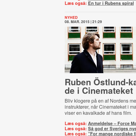
Læs også:
En tur i Rubens spiral
NYHED
08. MAR. 2015 | 21:29
Ruben Öst­lund-​ka­
de i Cinemateket
Bliv klogere på en af Nordens me
instruktører, når Cinemateket i ma
viser en kavalkade af hans film.
Læs også:
Anmeldelse – Force Ma
Læs også:
Så god er Sveriges ny
Læs også:
”For mange nordiske f