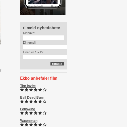
tilmeld nyhedsbrev
Dit navn:
Din email:
Hvad er 1 + 2?
r
Ekko anbefaler film
The Invite
Evil Dead Burn
Following
Wasteman