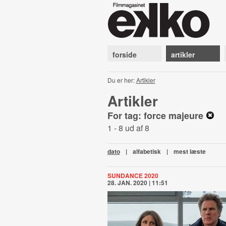
forside
artikler
Du er her:
Artikler
Artikler
For tag: force majeure
1 - 8 ud af 8
dato
|
alfabetisk
|
mest læste
SUNDANCE 2020
28. JAN. 2020 | 11:51