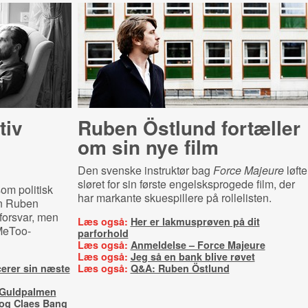
tiv
Ruben Östlund fortæller
om sin nye film
Den svenske instruktør bag
Force Majeure
løfte
sløret for sin første engelsksprogede film, der
om politisk
har markante skuespillere på rollelisten.
en Ruben
 forsvar, men
Læs også:
Her er lakmusprøven på dit
#MeToo-
parforhold
Læs også:
Anmeldelse – Force Majeure
Læs også:
Jeg så en bank blive røvet
erer sin næste
Læs også:
Q&A: Ruben Östlund
 Guldpalmen
 og Claes Bang