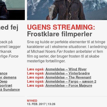
d fej
UGENS STREAMING:
Frostklare filmperler
eback på
Sne og kulde er perfekte elementer til at tvinge
errell lægger
karakterer ud i ekstreme situationer. I anledning
rikansk
af Michael Noers
Før frosten
anbefaler vi fem
rlige
Force
film og serier, der bruger frosten til at skabe
mesterlige fortællinger.
Læs også:
Anmeldelse – Wind River
dance
Læs også:
Anmeldelse – Vinterbrødre
or demens
Læs også:
Anmeldelse – The Revenant
 Deep
Læs også:
Anmeldelse – Fargo – sæson 2
portræt
Læs også:
Anmeldelse – Force Majeure
 på Sundance
NYHED
13. FEB. 2017 | 13:26