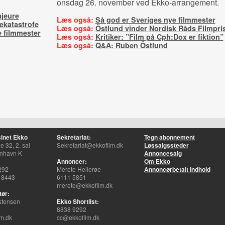
onsdag 26. november ved Ekko-arrangement.
jeure
Læs også:
Så god er Sveriges nye filmmester
nekatastrofe
Læs også:
Östlund vinder Nordisk Råds Filmpri
e filmmester
Læs også:
Kritiker: ”Film på Cph:Dox er fiktion”
Læs også:
Q&A: Ruben Östlund
inet Ekko
Sekretariat:
Tegn abonnement
 32, 2. sal
Sekretariat@ekkofilm.dk
Løssalgssteder
nhavn K
Annoncesalg
Annoncer:
Om Ekko
292
Merete Hellerøe
Annoncørbetalt indhold
 8443
6111 5851
merete@ekkofilm.dk
tør:
stensen
Ekko Shortlist:
8838 9292
m.dk
cc@ekkofilm.dk