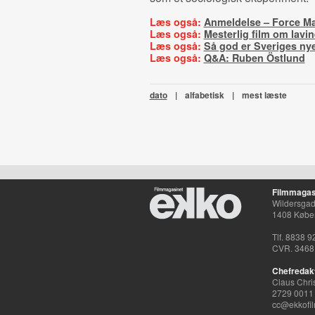
Læs også:
Anmeldelse – Force Ma
Læs også:
Mesterlig film om lavi
Læs også:
Så god er Sveriges ny
Læs også:
Q&A: Ruben Östlund
dato
|
alfabetisk
|
mest læste
Filmmagas
Wildersgade
1408 Købe
Tlf. 8838 9
CVR. 3468
Chefredak
Claus Chri
2729 0011
cc@ekkofil