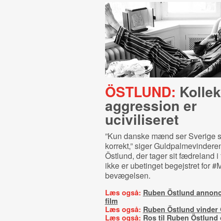
ÖSTLUND:
Kollek
aggression er
uciviliseret
”Kun danske mænd ser Sverige s
korrekt,” siger Guldpalmevinder
Östlund, der tager sit fædreland i
ikke er ubetinget begejstret for 
bevægelsen.
Læs også:
Ruben Östlund annonc
film
Læs også:
Ruben Östlund vinder
Læs også:
Ros til Ruben Östlund