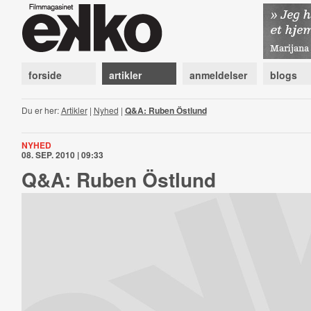
forside
artikler
anmeldelser
blogs
Du er her:
Artikler
|
Nyhed
|
Q&A: Ruben Östlund
NYHED
08. SEP. 2010 | 09:33
Q&A: Ruben Östlund