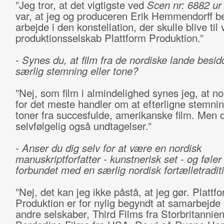
”Jeg tror, at det vigtigste ved
Scen nr: 6882 ur 
var, at jeg og produceren Erik Hemmendorff b
arbejde i den konstellation, der skulle blive til
produktionsselskab Plattform Produktion.”
- Synes du, at film fra de nordiske lande besid
særlig stemning eller tone?
”Nej, som film i almindelighed synes jeg, at no
for det meste handler om at efterligne stemni
toner fra succesfulde, amerikanske film. Men d
selvfølgelig også undtagelser.”
- Anser du dig selv for at være en nordisk
manuskriptforfatter - kunstnerisk set - og føler
forbundet med en særlig nordisk fortælletradit
”Nej, det kan jeg ikke påstå, at jeg gør. Plattf
Produktion er for nylig begyndt at samarbejde
andre selskaber, Third Films fra Storbritannie