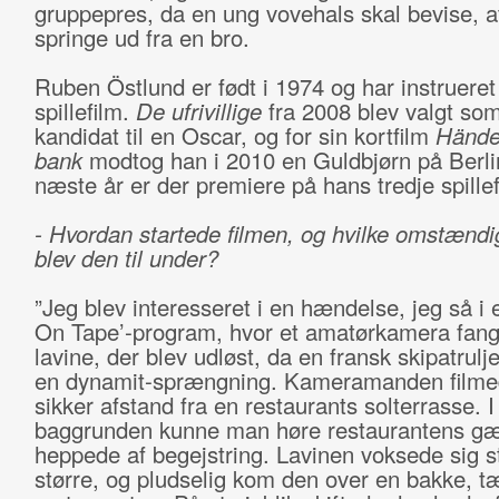
gruppepres, da en ung vovehals skal bevise, a
springe ud fra en bro.
Ruben Östlund er født i 1974 og har instrueret
spillefilm.
De ufrivillige
fra 2008 blev valgt so
kandidat til en Oscar, og for sin kortfilm
Hände
bank
modtog han i 2010 en Guldbjørn på Berlin
næste år er der premiere på hans tredje spille
- Hvordan startede filmen, og hvilke omstænd
blev den til under?
”Jeg blev interesseret i en hændelse, jeg så i 
On Tape’-program, hvor et amatørkamera fan
lavine, der blev udløst, da en fransk skipatrulj
en dynamit-sprængning. Kameramanden filme
sikker afstand fra en restaurants solterrasse. I
baggrunden kunne man høre restaurantens gæs
heppede af begejstring. Lavinen voksede sig s
større, og pludselig kom den over en bakke, t