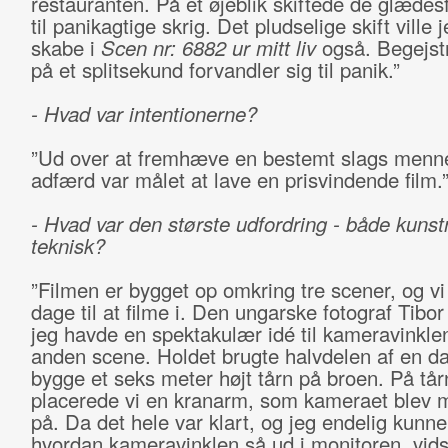
restauranten. På et øjeblik skiftede de glædesfy
til panikagtige skrig. Det pludselige skift ville 
skabe i
Scen nr: 6882 ur mitt liv
også. Begejstr
på et splitsekund forvandler sig til panik.”
- Hvad var intentionerne?
”Ud over at fremhæve en bestemt slags menn
adfærd var målet at lave en prisvindende film.
- Hvad var den største udfordring - både kunst
teknisk?
”Filmen er bygget op omkring tre scener, og vi
dage til at filme i. Den ungarske fotograf Tibo
jeg havde en spektakulær idé til kameravinkle
anden scene. Holdet brugte halvdelen af en da
bygge et seks meter højt tårn på broen. På tår
placerede vi en kranarm, som kameraet blev 
på. Da det hele var klart, og jeg endelig kunne
hvordan kameravinklen så ud i monitoren, vid