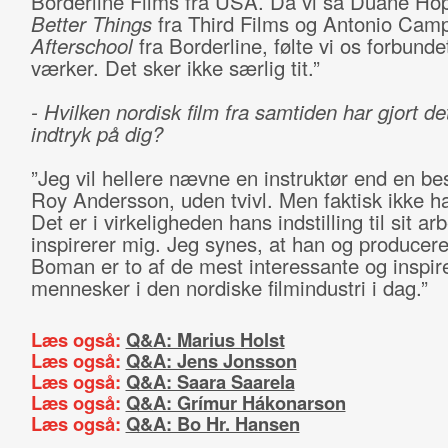
Borderline Films fra USA. Da vi så Duane Hop
Better Things
fra Third Films og Antonio Cam
Afterschool
fra Borderline, følte vi os forbundet
værker. Det sker ikke særlig tit.”
- Hvilken nordisk film fra samtiden har gjort de
indtryk på dig?
”Jeg vil hellere nævne en instruktør end en bes
Roy Andersson, uden tvivl. Men faktisk ikke ha
Det er i virkeligheden hans indstilling til sit a
inspirerer mig. Jeg synes, at han og producere
Boman er to af de mest interessante og inspir
mennesker i den nordiske filmindustri i dag.”
Læs også:
Q&A: Marius Holst
Læs også:
Q&A: Jens Jonsson
Læs også:
Q&A: Saara Saarela
Læs også:
Q&A: Grímur Hákonarson
Læs også:
Q&A: Bo Hr. Hansen