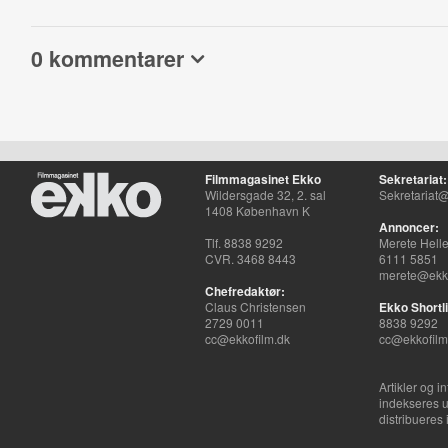
0 kommentarer
Filmmagasinet Ekko
Sekretariat:
Wildersgade 32, 2. sal
Sekretariat@
1408 København K
Annoncer:
Tlf. 8838 9292
Merete Hell
CVR. 3468 8443
6111 5851
merete@ekko
Chefredaktør:
Claus Christensen
Ekko Shortli
2729 0011
8838 9292
cc@ekkofilm.dk
cc@ekkofilm
Artikler og i
indekseres u
distribueres