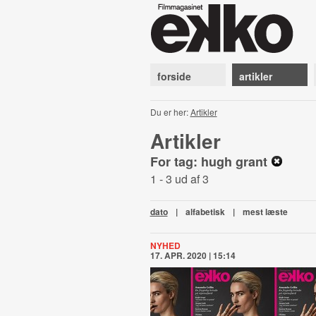
forside
artikler
Du er her:
Artikler
Artikler
For tag: hugh grant
1 - 3 ud af 3
dato
|
alfabetisk
|
mest læste
NYHED
17. APR. 2020 | 15:14