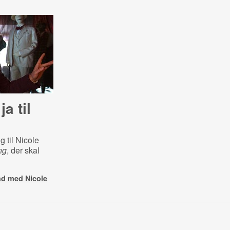
a til
g til Nicole
ng
, der skal
nd med Nicole