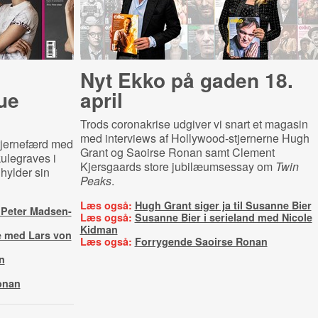
Nyt Ekko på gaden 18.
ue
april
Trods coronakrise udgiver vi snart et magasin
med interviews af Hollywood-stjernerne Hugh
tjernefærd med
Grant og Saoirse Ronan samt Clement
ulegraves i
Kjersgaards store jubilæumsessay om
Twin
hylder sin
Peaks
.
Læs også:
Hugh Grant siger ja til Susanne Bier
 Peter Madsen-
Læs også:
Susanne Bier i serieland med Nicole
Kidman
e med Lars von
Læs også:
Forrygende Saoirse Ronan
n
onan