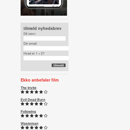
tilmeld nyhedsbrev
Dit navn:
Din email:
Hvad er 1 + 2?
Ekko anbefaler film
The Invite
Evil Dead Burn
Following
Wasteman