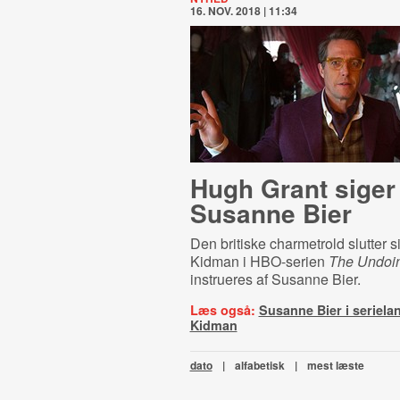
16. NOV. 2018 | 11:34
Hugh Grant siger j
Susanne Bier
Den britiske charmetrold slutter si
Kidman i HBO-serien
The Undoi
instrueres af Susanne Bier.
Læs også:
Susanne Bier i seriela
Kidman
dato
|
alfabetisk
|
mest læste