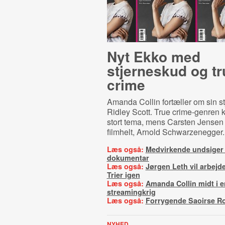
Nyt Ekko med
stjerneskud og tr
crime
Amanda Collin fortæller om sin s
Ridley Scott. True crime-genren k
stort tema, mens Carsten Jensen 
filmhelt, Arnold Schwarzenegger.
Læs også:
Medvirkende undsiger
dokumentar
Læs også:
Jørgen Leth vil arbejd
Trier igen
Læs også:
Amanda Collin midt i e
streamingkrig
Læs også:
Forrygende Saoirse R
NYHED