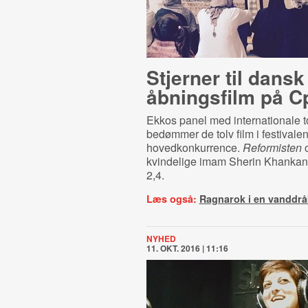
Stjerner til dansk
åbningsfilm på C
Ekkos panel med internationale 
bedømmer de tolv film i festivale
hovedkonkurrence.
Reformisten
o
kvindelige imam Sherin Khankan f
2,4.
Læs også:
Ragnarok i en vanddr
NYHED
11. OKT. 2016 | 11:16