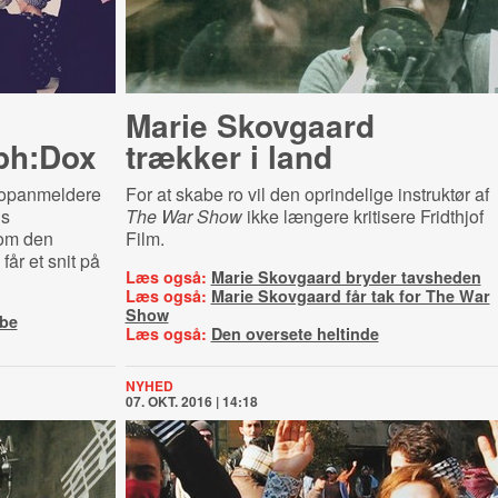
Marie Skovgaard
ph:Dox
trækker i land
topanmeldere
For at skabe ro vil den oprindelige instruktør af
ns
The War Show
ikke længere kritisere Fridthjof
m den
Film.
år et snit på
Læs også:
Marie Skovgaard bryder tavsheden
Læs også:
Marie Skovgaard får tak for The War
Show
åbe
Læs også:
Den oversete heltinde
NYHED
07. OKT. 2016 | 14:18