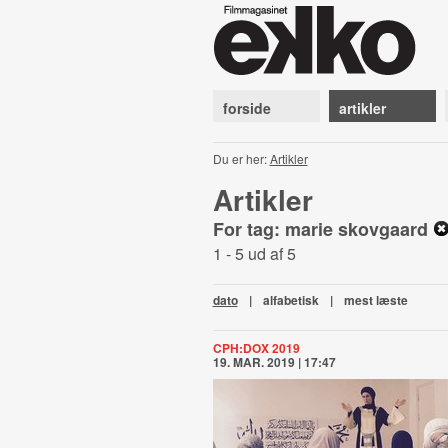
forside
artikler
Du er her:
Artikler
Artikler
For tag: marie skovgaard
1 - 5 ud af 5
dato
|
alfabetisk
|
mest læste
CPH:DOX 2019
19. MAR. 2019 | 17:47