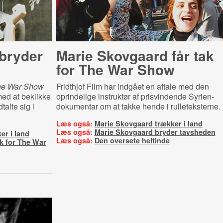
bryder
Marie Skovgaard får tak
for The War Show
e War Show
Fridthjof Film har indgået en aftale med den
 med at beklikke
oprindelige instruktør af prisvindende Syrien-
alte sig i
dokumentar om at takke hende i rulleteksterne.
Læs også:
Marie Skovgaard trækker i land
Læs også:
Marie Skovgaard bryder tavsheden
er i land
Læs også:
Den oversete heltinde
k for The War