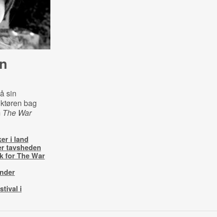
n
på sin
uktøren bag
m
The War
er i land
er tavsheden
k for The War
inder
tival i