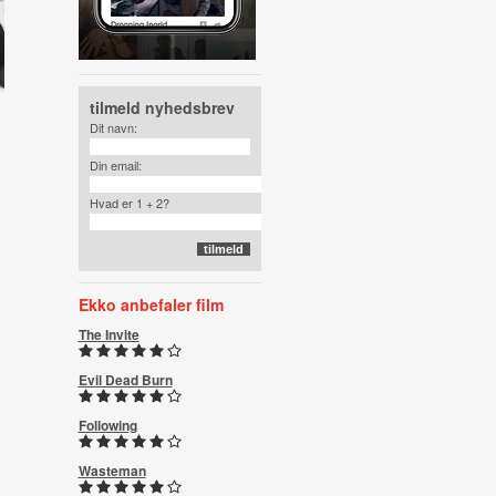
tilmeld nyhedsbrev
Dit navn:
Din email:
Hvad er 1 + 2?
Ekko anbefaler film
The Invite
Evil Dead Burn
Following
Wasteman