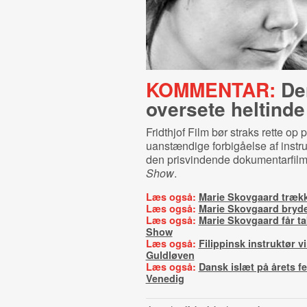
KOMMENTAR:
De
oversete heltinde
Fridthjof Film bør straks rette op 
uanstændige forbigåelse af instr
den prisvindende dokumentarfil
Show
.
Læs også:
Marie Skovgaard trækk
Læs også:
Marie Skovgaard bryd
Læs også:
Marie Skovgaard får ta
Show
Læs også:
Filippinsk instruktør v
Guldløven
Læs også:
Dansk islæt på årets fes
Venedig