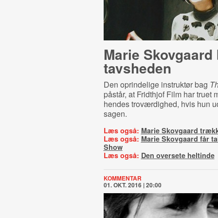
Marie Skovgaard 
tavsheden
Den oprindelige instruktør bag
Th
påstår, at Fridthjof Film har truet
hendes troværdighed, hvis hun udt
sagen.
Læs også:
Marie Skovgaard trækk
Læs også:
Marie Skovgaard får ta
Show
Læs også:
Den oversete heltinde
KOMMENTAR
01. OKT. 2016 | 20:00