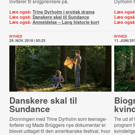
inviterer til snigpremiere på.
Dyrholm f
Læs også:
Trine Dyrholm i erotisk drama
Læs også
Læs også:
Danskere skal til Sundance
Læs også
Læs også:
Anmeldelse – Lang historie kort
Læs også
NYHED
NYHED
29. NOV. 2018 | 00:25
11. JUNI 201
Danskere skal til
Biog
Sundance
kvin
Dronningen
med Trine Dyrholm som teenage-
Tre ud af 
forfører og Mads Brüggers nye dokumentar er
program f
blevet udtaget til den amerikanske festival, hvor
kvindelige