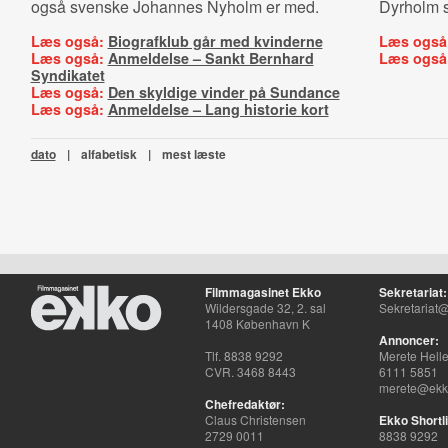
også svenske Johannes Nyholm er med.
Dyrholm s
Læs også:
Biografklub går med kvinderne
Læs også
Læs også:
Anmeldelse – Sankt Bernhard
Læs også
Syndikatet
Læs også:
Den skyldige vinder på Sundance
Læs også:
Anmeldelse – Lang historie kort
dato
|
alfabetisk
|
mest læste
Filmmagasinet Ekko
Sekretariat:
Wildersgade 32, 2. sal
Sekretariat@
1408 København K
Annoncer:
Tlf. 8838 9292
Merete Hell
CVR. 3468 8443
6111 5851
merete@ekko
Chefredaktør:
Claus Christensen
Ekko Shortli
2729 0011
8838 9292