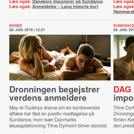
Læs også:
Danskere imponerer på Sundance
Læs også
Læs også:
Anmeldelse – Lang historie kort
Læs også
Hammarsk
NYHED
SUNDANCE
28. JAN. 2019 | 12:21
26. JAN. 201
Dronningen begejstrer
DAG 
verdens anmeldere
impo
May el-Toukhys drama om en kontroversiel
Trine Dyrh
affære har fået en positiv modtagelse på
Dronning
Sundance, hvor især Danmarks
filmen
Ko
skuespildronning Trine Dyrholm bliver storrost.
den prest