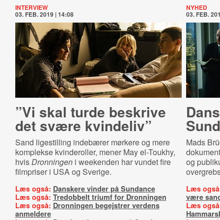
INTERVIEW
NYHED
03. FEB. 2019 | 14:08
03. FEB. 201
”Vi skal turde beskrive
Dans
det svære kvindeliv”
Sund
Sand ligestilling indebærer mørkere og mere
Mads Brüg
komplekse kvinderoller, mener May el-Toukhy,
dokumenta
hvis
Dronningen
i weekenden har vundet fire
og publik
filmpriser i USA og Sverige.
overgreb
Læs også:
Danskere vinder på Sundance
Læs også
Læs også:
Tredobbelt triumf for Dronningen
være san
Læs også:
Dronningen begejstrer verdens
Læs også
anmeldere
Hammarsk