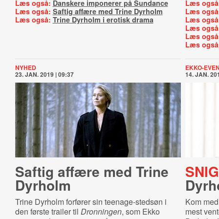
Læs også:
Danskere imponerer på Sundance
Læs også
Læs også:
Saftig affære med Trine Dyrholm
Læs også
Læs også:
Trine Dyrholm i erotisk drama
Læs også
Læs også
Læs også
Læs også
NYHED
EKKO-EVE
23. JAN. 2019 | 09:37
14. JAN. 201
Saftig affære med Trine
SNI
Dyrholm
Dyrh
Trine Dyrholm forfører sin teenage-stedsøn i
Kom med E
den første trailer til
Dronningen
, som Ekko
mest vent