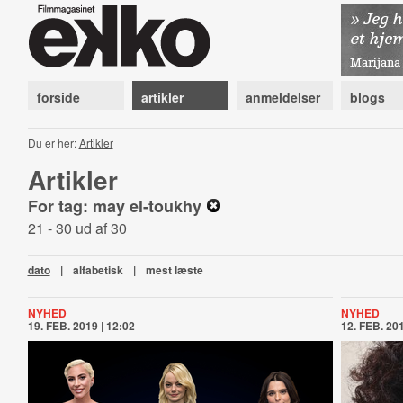
forside
artikler
anmeldelser
blogs
Du er her:
Artikler
Artikler
For tag: may el-toukhy
21 - 30 ud af 30
dato
|
alfabetisk
|
mest læste
NYHED
NYHED
19. FEB. 2019 | 12:02
12. FEB. 201