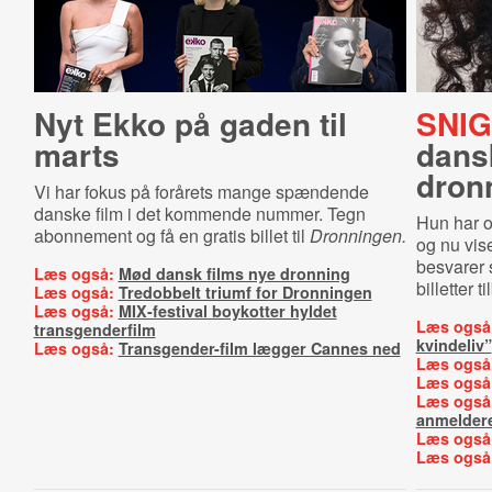
Nyt Ekko på gaden til
SNIG
marts
dans
dron
Vi har fokus på forårets mange spændende
danske film i det kommende nummer. Tegn
Hun har o
abonnement og få en gratis billet til
Dronningen.
og nu vis
besvarer 
Læs også:
Mød dansk films nye dronning
billetter t
Læs også:
Tredobbelt triumf for Dronningen
Læs også:
MIX-festival boykotter hyldet
Læs også
transgenderfilm
kvindeliv”
Læs også:
Transgender-film lægger Cannes ned
Læs også
Læs også
Læs også
anmelder
Læs også
Læs også