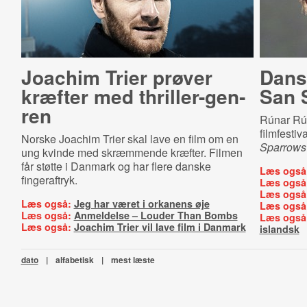
Joachim Trier prøver
Dansk
kræfter med thril­ler-​gen­
San 
ren
Rúnar Rú
filmfesti
Norske Joachim Trier skal lave en film om en
Sparrows
ung kvinde med skræmmende kræfter. Filmen
får støtte i Danmark og har flere danske
Læs også
fingeraftryk.
Læs også
Læs også
Læs også:
Jeg har været i orkanens øje
Læs også
Læs også:
Anmeldelse – Louder Than Bombs
Læs også
Læs også:
Joachim Trier vil lave film i Danmark
islandsk
dato
|
alfabetisk
|
mest læste