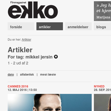
forside
artikler
anmeldelser
blogs
Du er her:
Artikler
Artikler
For tag: mikkel jersin
1 - 2 ud af 2
dato
|
alfabetisk
|
mest læste
CANNES 2016
NYHED
12. MAJ 2016 | 13:50
28. SEP. 201