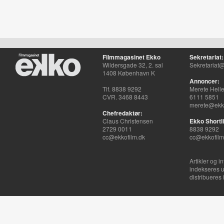
Filmmagasinet Ekko
Sekretariat:
Wildersgade 32, 2. sal
Sekretariat@
1408 København K
Annoncer:
Tlf. 8838 9292
Merete Hell
CVR. 3468 8443
6111 5851
merete@ekko
Chefredaktør:
Claus Christensen
Ekko Shortli
2729 0011
8838 9292
cc@ekkofilm.dk
cc@ekkofilm
Artikler og i
indekseres u
distribueres