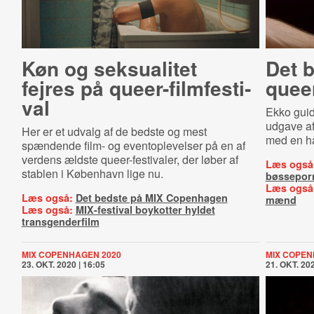
Køn og seksualitet
Det 
fejres på que­er-​film­festi­
queer
val
Ekko guide
udgave af
Her er et udvalg af de bedste og mest
med en hå
spændende film- og eventoplevelser på en af
verdens ældste queer-festivaler, der løber af
Læs også
stablen i København lige nu.
bøssepor
Læs også
Læs også:
Det bedste på MIX Copenhagen
mænd
Læs også:
MIX-festival boykotter hyldet
transgenderfilm
MIX COPENHAGEN 2020
MIX COPEN
23. OKT. 2020 | 16:05
21. OKT. 202