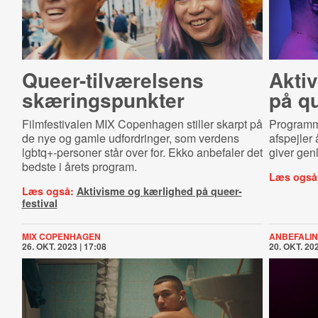
Que­er-​til­væ­rel­sens
Akti
skæ­rings­punk­ter
på qu
Filmfestivalen MIX Copenhagen stiller skarpt på
Programm
de nye og gamle udfordringer, som verdens
afspejler 
lgbtq+-personer står over for. Ekko anbefaler det
giver gen
bedste i årets program.
Læs også
Læs også:
Aktivisme og kærlighed på queer-
festival
MIX COPENHAGEN
ANBEFALI
26. OKT. 2023 | 17:08
20. OKT. 202