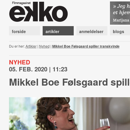
forside
artikler
anmeldelser
blogs
Du er her:
Artikler
|
Nyhed
|
Mikkel Boe Følsgaard spiller transkvinde
NYHED
05. FEB. 2020 | 11:23
Mikkel Boe Følsgaard spil