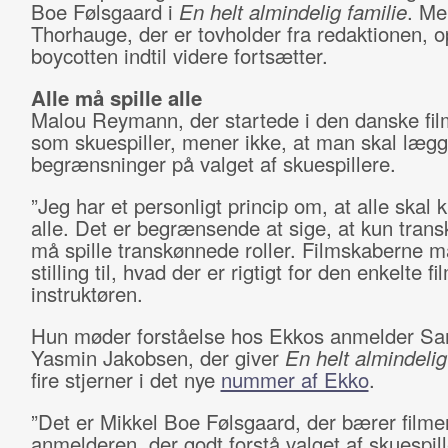
Boe Følsgaard i
En helt almindelig familie
. Me
Thorhauge, der er tovholder fra redaktionen, op
boycotten indtil videre fortsætter.
Alle må spille alle
Malou Reymann, der startede i den danske fi
som skuespiller, mener ikke, at man skal læg
begrænsninger på valget af skuespillere.
”Jeg har et personligt princip om, at alle skal 
alle. Det er begrænsende at sige, at kun tran
må spille transkønnede roller. Filmskaberne m
stilling til, hvad der er rigtigt for den enkelte fi
instruktøren.
Hun møder forståelse hos Ekkos anmelder S
Yasmin Jakobsen, der giver
En helt almindelig
fire stjerner i det nye
nummer af Ekko
.
”Det er Mikkel Boe Følsgaard, der bærer filmen
anmelderen, der godt forstå valget af skuespi