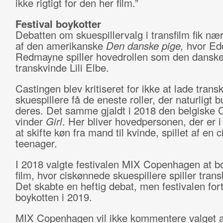
ikke rigtigt for den her film.”
Festival boykotter
Debatten om skuespillervalg i transfilm fik nær
af den amerikanske
Den danske pige,
hvor Ed
Redmayne spiller hovedrollen som den dansk
transkvinde Lili Elbe.
Castingen blev kritiseret for ikke at lade tran
skuespillere få de eneste roller, der naturligt 
deres. Det samme gjaldt i 2018 den belgiske 
vinder
Girl
. Her bliver hovedpersonen, der er 
at skifte køn fra mand til kvinde, spillet af en c
teenager.
I 2018 valgte festivalen MIX Copenhagen at b
film, hvor ciskønnede skuespillere spiller tran
Det skabte en heftig debat, men festivalen for
boykotten i 2019.
MIX Copenhagen vil ikke kommentere valget a