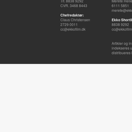
Tlf. 8838 9292
Merete Hell
CVR. 3468 8443
6111 5851
merete@ekko
Chefredaktør:
Claus Christensen
Ekko Shortli
2729 0011
8838 9292
cc@ekkofilm.dk
cc@ekkofilm
Artikler og i
indekseres u
distribueres