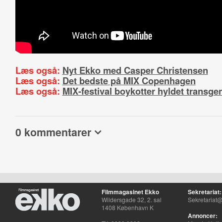
Læs også:
Nyt Ekko med Casper Christensen
Læs også:
Det bedste på MIX Copenhagen
Læs også:
MIX-festival boykotter hyldet transge
0 kommentarer
Filmmagasinet Ekko
Sekretariat:
Wildersgade 32, 2. sal
Sekretariat@
1408 København K
Annoncer: