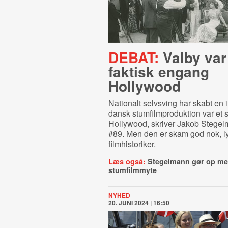
DEBAT:
Valby var
faktisk engang
Hollywood
Nationalt selvsving har skabt en i
dansk stumfilmproduktion var et 
Hollywood, skriver Jakob Stegel
#89. Men den er skam god nok, ly
filmhistoriker.
Læs også:
Stegelmann gør op m
stumfilmmyte
NYHED
20. JUNI 2024 | 16:50