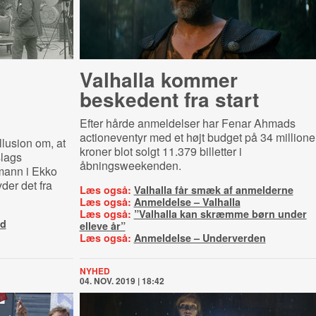
Valhalla kommer
beskedent fra start
Efter hårde anmeldelser har Fenar Ahmads
actioneventyr med et højt budget på 34 millione
llusion om, at
kroner blot solgt 11.379 billetter i
slags
åbningsweekenden.
mann i Ekko
der det fra
Læs også:
Valhalla får smæk af anmelderne
Læs også:
Anmeldelse – Valhalla
Læs også:
”Valhalla kan skræmme børn under
ed
elleve år”
Læs også:
Anmeldelse – Underverden
NYHED
04. NOV. 2019 | 18:42