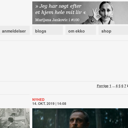
anmeldelser
blogs
om ekko
shop
Forrige
1
...
4
5
6
7
NYHED
14. OKT. 2019 | 14:08