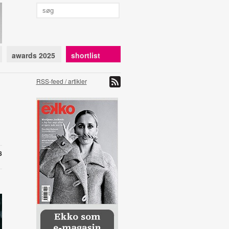
awards 2025
shortlist
RSS-feed / artikler
8