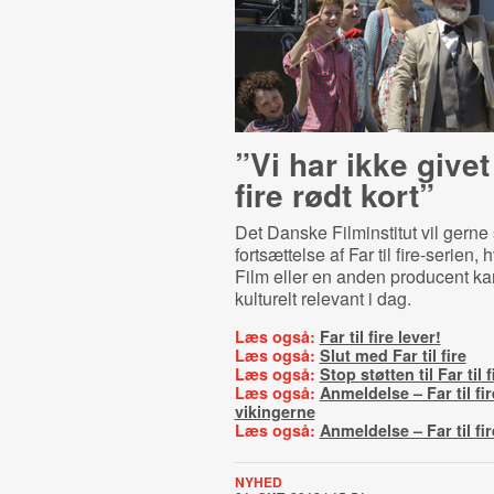
”Vi har ikke givet 
fire rødt kort”
Det Danske Filminstitut vil gerne 
fortsættelse af Far til fire-serien,
Film eller en anden producent ka
kulturelt relevant i dag.
Læs også:
Far til fire lever!
Læs også:
Slut med Far til fire
Læs også:
Stop støtten til Far til f
Læs også:
Anmeldelse – Far til fi
vikingerne
Læs også:
Anmeldelse – Far til fir
NYHED