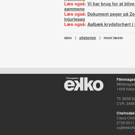
Læs også:
Vi har brug for at blive 
sømmene
Læs også:
Dokument peger på Zen
injuriesag
Læs også:
Aalbæk krydsforhørt i 
dato
|
alfabetisk
|
mest læste
Filmmagas
Wildersgade
1408 Købe
Tlf. 8838 9
CVR. 3468
Chefredak
Claus Chri
2729 0011
cc@ekkofil