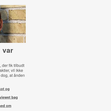
i var
der fik tilbudt
tier, vil ikke
 dog, at ånden
kot og
rviewet bag
shed om