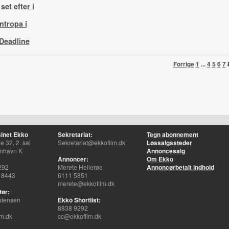
set efter i
tropa i
Deadline
Forrige
1
...
4
5
6
7
inet Ekko
Sekretariat:
Tegn abonnement
 32, 2. sal
Sekretariat@ekkofilm.dk
Løssalgssteder
nhavn K
Annoncesalg
Annoncer:
Om Ekko
292
Merete Hellerøe
Annoncørbetalt indhold
 8443
6111 5851
merete@ekkofilm.dk
tør:
stensen
Ekko Shortlist:
8838 9292
m.dk
cc@ekkofilm.dk