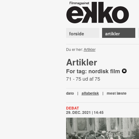
forside
artikler
Du er her:
Artikler
Artikler
For tag: nordisk film
71 - 75 ud af 75
dato
|
alfabetisk
|
mest læste
DEBAT
29. DEC. 2021 | 14:45