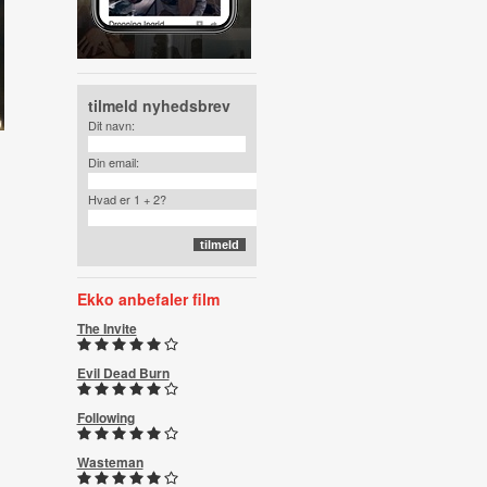
tilmeld nyhedsbrev
Dit navn:
Din email:
Hvad er 1 + 2?
Ekko anbefaler film
The Invite
Evil Dead Burn
Following
Wasteman