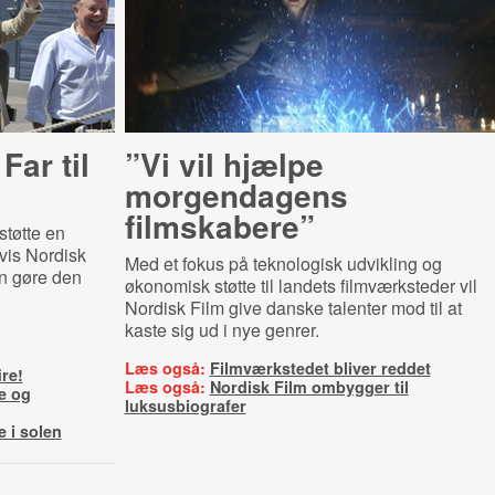
Far til
”Vi vil hjælpe
morgendagens
filmskabere”
støtte en
 hvis Nordisk
Med et fokus på teknologisk udvikling og
n gøre den
økonomisk støtte til landets filmværksteder vil
Nordisk Film give danske talenter mod til at
kaste sig ud i nye genrer.
Læs også:
Filmværkstedet bliver reddet
ire!
Læs også:
Nordisk Film ombygger til
re og
luksusbiografer
e i solen