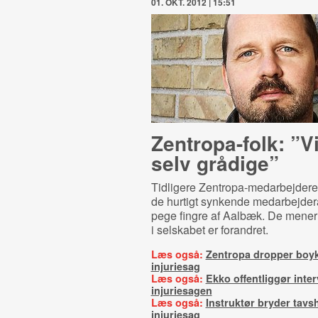
01. OKT. 2012 | 15:51
Zentropa-folk: ”V
selv grådige”
Tidligere Zentropa-medarbejdere, 
de hurtigt synkende medarbejderak
pege fingre af Aalbæk. De mener
i selskabet er forandret.
Læs også:
Zentropa dropper boy
injuriesag
Læs også:
Ekko offentliggør inte
injuriesagen
Læs også:
Instruktør bryder tav
injuriesag