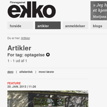
forside
artikler
anmeldelser
blogs
Du er her:
Artikler
Artikler
For tag: optagelse
1 - 1 ud af 1
dato
|
alfabetisk
|
mest læste
FEATURE
20. JAN. 2013 | 11:26