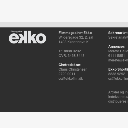
Filmmagasinet Ekko
Sekretariat:
Wildersgade 32, 2. sal
Sekretariat@
1408 København K
Annoncer:
Tlf. 8838 9292
Merete Hell
CVR. 3468 8443
6111 5851
merete@ekko
Chefredaktør:
Claus Christensen
Ekko Shortli
2729 0011
8838 9292
cc@ekkofilm.dk
cc@ekkofilm
Artikler og i
indekseres u
distribueres