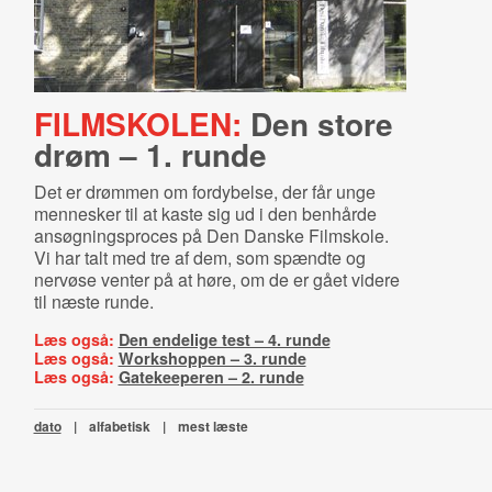
FILMSKOLEN:
Den store
drøm – 1. runde
Det er drømmen om fordybelse, der får unge
mennesker til at kaste sig ud i den benhårde
ansøgningsproces på Den Danske Filmskole.
Vi har talt med tre af dem, som spændte og
nervøse venter på at høre, om de er gået videre
til næste runde.
Læs også:
Den endelige test – 4. runde
Læs også:
Workshoppen – 3. runde
Læs også:
Gatekeeperen – 2. runde
dato
|
alfabetisk
|
mest læste