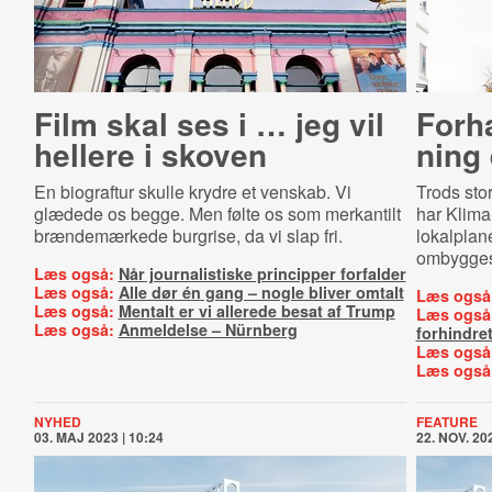
Film skal ses i … jeg vil
Forha
hellere i skoven
ning
En biograftur skulle krydre et venskab. Vi
Trods sto
glædede os begge. Men følte os som merkantilt
har Klima
brændemærkede burgrise, da vi slap fri.
lokalplan
ombygges 
Læs også:
Når journalistiske principper forfalder
Læs også:
Alle dør én gang – nogle bliver omtalt
Læs også
Læs også:
Mentalt er vi allerede besat af Trump
Læs også
Læs også:
Anmeldelse – Nürnberg
forhindre
Læs også
Læs også
NYHED
FEATURE
03. MAJ 2023 | 10:24
22. NOV. 202