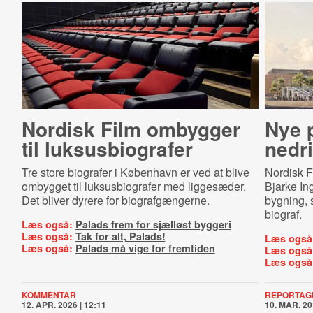
Nordisk Film ombygger
Nye 
til luksus­bi­o­gra­fer
nedr
Tre store biografer i København er ved at blive
Nordisk F
ombygget til luksusbiografer med liggesæder.
Bjarke Ing
Det bliver dyrere for biografgængerne.
bygning, 
biograf.
Læs også:
Palads frem for sjælløst byggeri
Læs også:
Tak for alt, Palads!
Læs også
Læs også:
Palads må vige for fremtiden
Læs også
Læs også
KOMMENTAR
REPORTAG
12. APR. 2026 | 12:11
10. MAR. 20