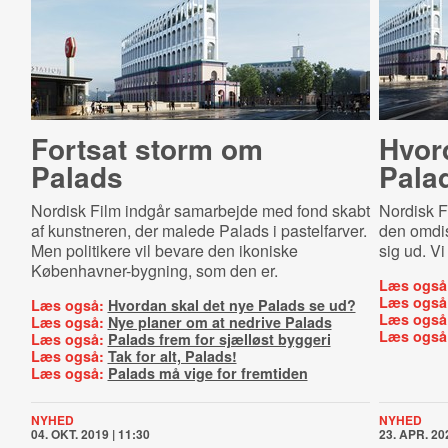
Fortsat storm om
Hvor
Palads
Pala
Nordisk Film indgår samarbejde med fond skabt
Nordisk Fi
af kunstneren, der malede Palads i pastelfarver.
den omdis
Men politikere vil bevare den ikoniske
sig ud. Vi
Københavner-bygning, som den er.
Læs også
Læs også
Læs også:
Hvordan skal det nye Palads se ud?
Læs også
Læs også:
Nye planer om at nedrive Palads
Læs også
Læs også:
Palads frem for sjælløst byggeri
Læs også:
Tak for alt, Palads!
Læs også:
Palads må vige for fremtiden
NYHED
NYHED
04. OKT. 2019 | 11:30
23. APR. 202