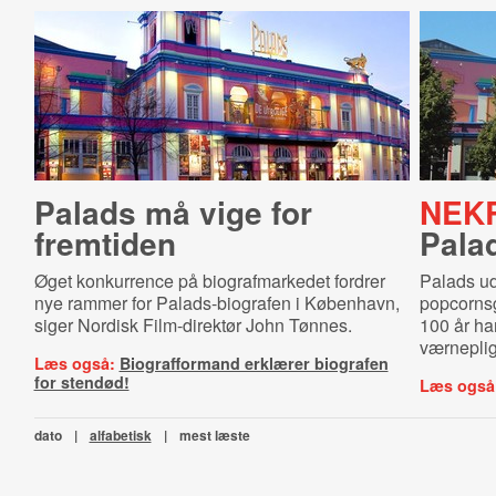
Palads må vige for
NEK
fremtiden
Pala
Øget konkurrence på biografmarkedet fordrer
Palads ud
nye rammer for Palads-biografen i København,
popcorns
siger Nordisk Film-direktør John Tønnes.
100 år har
værneplig
Læs også:
Biografformand erklærer biografen
for stendød!
Læs også
dato
|
alfabetisk
|
mest læste