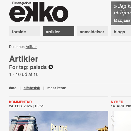
forside
artikler
anmeldelser
blogs
Du er her:
Artikler
Artikler
For tag: palads
1 - 10 ud af 10
dato
|
alfabetisk
|
mest læste
KOMMENTAR
NYHED
24. FEB. 2026 | 13:51
14. APR. 202