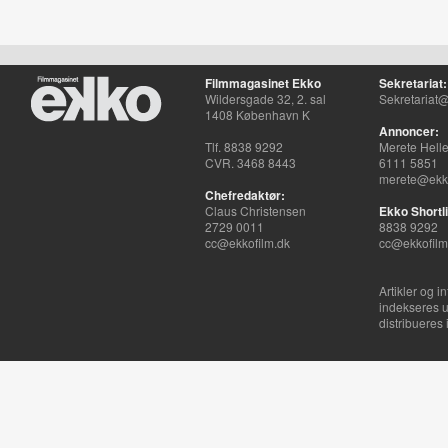
Filmmagasinet Ekko
Sekretariat:
Wildersgade 32, 2. sal
Sekretariat@
1408 København K
Annoncer:
Tlf. 8838 9292
Merete Hell
CVR. 3468 8443
6111 5851
merete@ekko
Chefredaktør:
Claus Christensen
Ekko Shortli
2729 0011
8838 9292
cc@ekkofilm.dk
cc@ekkofilm
Artikler og i
indekseres u
distribueres