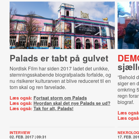
Palads er tabt på gulvet
DEM
sjæll
Nordisk Film har siden 2017 ladet det unikke,
stemningsskabende biografpalads forfalde, og
”
Behold d
nu risikerer kulturarven at blive reduceret til en
siger en
tom skal og ren farvelade.
omkring 5
regn fora
Læs også:
Fortsat storm om Palads
biograf.
Læs også:
Hvordan skal det nye Palads se ud?
Læs også:
Tak for alt, Palads!
Læs også
Læs også
INTERVIEW
NEKROLOG
02. FEB. 2017 | 09:31
17. FEB. 201