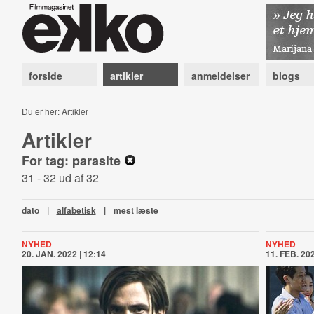
forside
artikler
anmeldelser
blogs
Du er her:
Artikler
Artikler
For tag: parasite
31 - 32 ud af 32
dato
|
alfabetisk
|
mest læste
NYHED
NYHED
20. JAN. 2022 | 12:14
11. FEB. 202