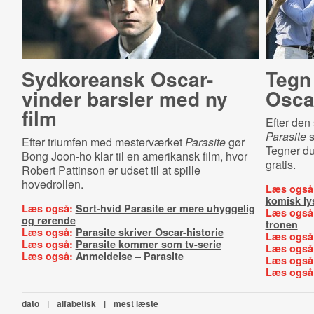
Sydkoreansk Oscar-
Tegn
vinder barsler med ny
Oscar
film
Efter den
Parasite
s
Efter triumfen med mesterværket
Parasite
gør
Tegner d
Bong Joon-ho klar til en amerikansk film, hvor
gratis.
Robert Pattinson er udset til at spille
hovedrollen.
Læs også
komisk ly
Læs også:
Sort-hvid Parasite er mere uhyggelig
Læs også
og rørende
tronen
Læs også:
Parasite skriver Oscar-historie
Læs også
Læs også:
Parasite kommer som tv-serie
Læs også
Læs også:
Anmeldelse – Parasite
Læs også
Læs også
dato
|
alfabetisk
|
mest læste