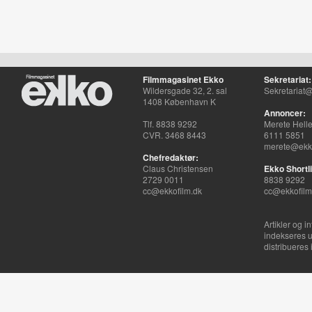
Filmmagasinet Ekko
Sekretariat:
Wildersgade 32, 2. sal
Sekretariat@
1408 København K
Annoncer:
Tlf. 8838 9292
Merete Hell
CVR. 3468 8443
6111 5851
merete@ekko
Chefredaktør:
Claus Christensen
Ekko Shortli
2729 0011
8838 9292
cc@ekkofilm.dk
cc@ekkofilm
Artikler og i
indekseres u
distribueres