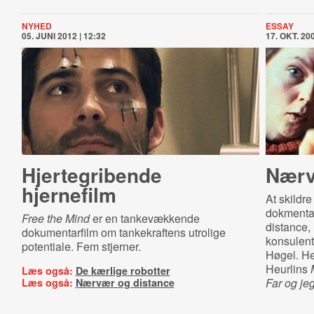
NYHED
ESSAY
05. JUNI 2012 | 12:32
17. OKT. 200
Hjertegribende
Nærv
hjernefilm
At skildre
dokmenta
Free the Mind
er en tankevækkende
distance,
dokumentarfilm om tankekraftens utrolige
konsulent
potentiale. Fem stjerner.
Høgel. He
Heurlins
M
Læs også:
De kærlige robotter
Far og je
Læs også:
Nærvær og distance