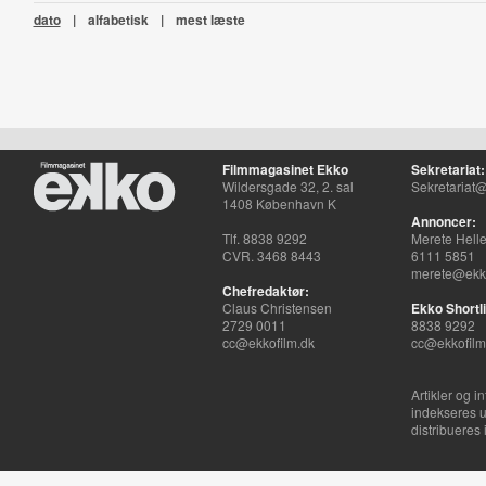
dato
|
alfabetisk
|
mest læste
Filmmagasinet Ekko
Sekretariat:
Wildersgade 32, 2. sal
Sekretariat@
1408 København K
Annoncer:
Tlf. 8838 9292
Merete Hell
CVR. 3468 8443
6111 5851
merete@ekko
Chefredaktør:
Claus Christensen
Ekko Shortli
2729 0011
8838 9292
cc@ekkofilm.dk
cc@ekkofilm
Artikler og i
indekseres u
distribueres