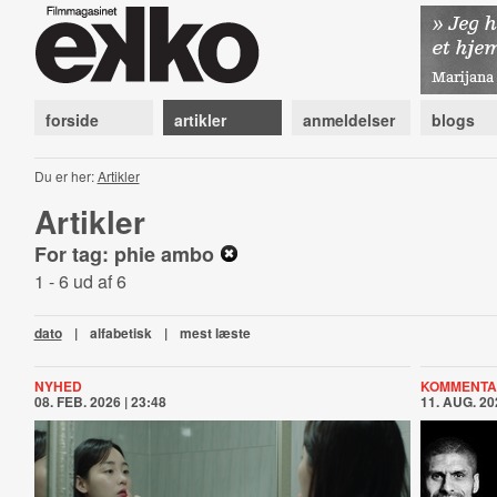
forside
artikler
anmeldelser
blogs
Du er her:
Artikler
Artikler
For tag: phie ambo
1 - 6 ud af 6
dato
|
alfabetisk
|
mest læste
NYHED
KOMMENTA
08. FEB. 2026 | 23:48
11. AUG. 20