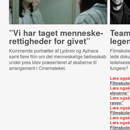
”Vi har taget men­ne­ske­
Team 
ret­tig­he­der for givet”
legen
Kommende portrætter af Lydmor og Aphaca
Filmskolen
samt flere film om det menneskelige fællesskab
lede dok
under pres blev præsenteret af skaberne til
ledelsest
arrangement i Cinemateket.
fungere?
Læs også
Filmskole
Læs også
eleverne”
Læs også
røven”
Læs også
Filmskole
Læs også
Læs også
Filmskole