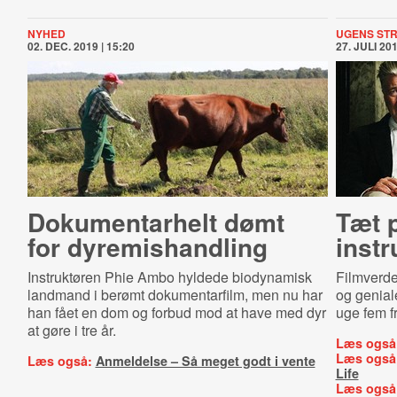
NYHED
UGENS ST
02. DEC. 2019 | 15:20
27. JULI 201
Dokumentarhelt dømt
Tæt 
for dy­re­mis­hand­ling
instr
Instruktøren Phie Ambo hyldede biodynamisk
Filmverden
landmand i berømt dokumentarfilm, men nu har
og genial
han fået en dom og forbud mod at have med dyr
uge fem f
at gøre i tre år.
Læs også
Læs også
Læs også:
Anmeldelse – Så meget godt i vente
Life
Læs også