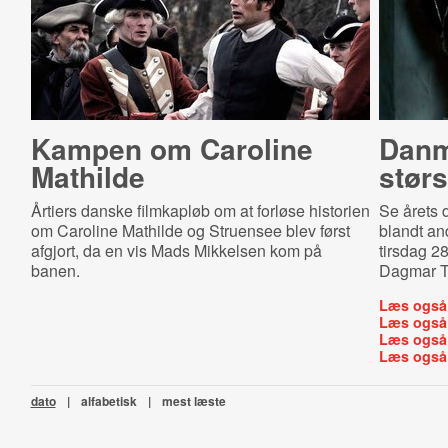
Kampen om Caroline
Dan­m
Mathilde
stør
Årtiers danske filmkapløb om at forløse historien
Se årets 
om Caroline Mathilde og Struensee blev først
blandt and
afgjort, da en vis Mads Mikkelsen kom på
tirsdag 28
banen.
Dagmar Te
Læs også
Læs også
Læs også
Læs også
dato
|
alfabetisk
|
mest læste