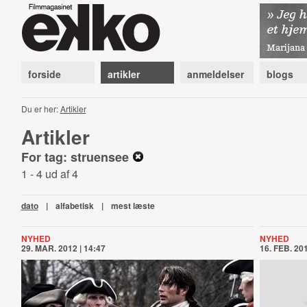
forside
artikler
anmeldelser
blogs
Du er her:
Artikler
Artikler
For tag: struensee
1 - 4 ud af 4
dato
|
alfabetisk
|
mest læste
NYHED
NYHED
29. MAR. 2012 | 14:47
16. FEB. 201