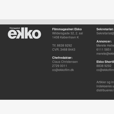
Filmmagasinet Ekko
Sekretariat:
Wildersgade 32, 2. sal
Sekretariat@
1408 København K
Annoncer:
Tlf. 8838 9292
Merete Hell
CVR. 3468 8443
6111 5851
merete@ekko
Chefredaktør:
Claus Christensen
Ekko Shortli
2729 0011
8838 9292
cc@ekkofilm.dk
cc@ekkofilm
Artikler og i
indekseres u
distribueres