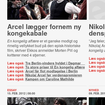
Arcel lægger fornem ny
Nikol
kongekabale
densp
En kongelig affære
er et ganske modigt og
”Jeg føler
rimelig vellykket bud på den episk-historiske
Nikolaj A
film, skriver Ekkos anmelder Morten Piil og
kongelig 
kvitterer med 4 stjerner.
Læs også
Læs også
Læs også:
Tre Berlin-vindere hyldet i Dagmar
Læs også
Læs også:
To store priser til En kongelig affære
Læs også
Læs også:
Arcel får flot modtagelse i Berlin
Læs også:
Nikolaj Arcel før verdenspremieren
Læs også:
Kampen om Caroline Mathilde
ESSAY
NYHED
15. FEB. 2012 | 08:00
09. FEB. 201