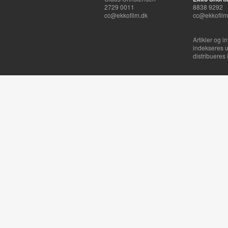
2729 0011
8838 9292
cc@ekkofilm.dk
cc@ekkofilm
Artikler og i
indekseres u
distribueres