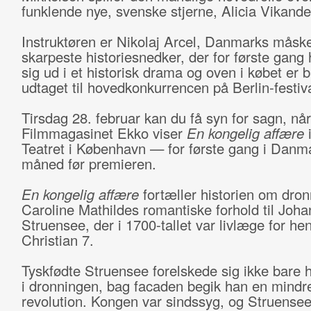
funklende nye, svenske stjerne, Alicia Vikande
Instruktøren er Nikolaj Arcel, Danmarks måsk
skarpeste historiesnedker, der for første gang 
sig ud i et historisk drama og oven i købet er b
udtaget til hovedkonkurrencen på Berlin-festiv
Tirsdag 28. februar kan du få syn for sagn, når
Filmmagasinet Ekko viser
En kongelig affære
Teatret i København — for første gang i Danm
måned før premieren.
En kongelig affære
fortæller historien om dron
Caroline Mathildes romantiske forhold til Joha
Struensee, der i 1700-tallet var livlæge for h
Christian 7.
Tyskfødte Struensee forelskede sig ikke bare 
i dronningen, bag facaden begik han en mindr
revolution. Kongen var sindssyg, og Struense