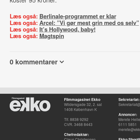
Læs også:
Berlinale-programmet er klar
Læs også:
Arcel: ”Vi gør mest grin med os selv”
Læs også:
It’s Hollywood, baby!
Læs også:
Magtspin
0 kommentarer
Filmmagasinet Ekko
Sekretariat:
Wildersgade 32, 2. sal
Sekretariat@
1408 København K
Annoncer:
Tlf. 8838 9292
Merete Hell
CVR. 3468 8443
6111 5851
merete@ekko
Chefredaktør:
Claus Christensen
Ekko Shortli