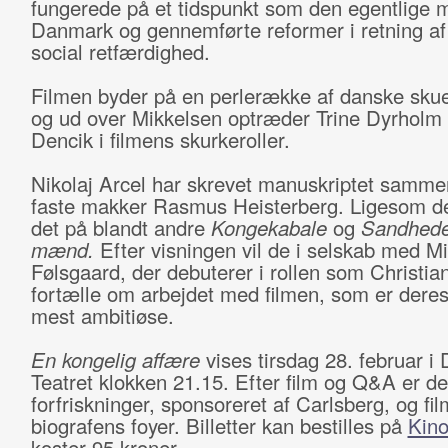
fungerede på et tidspunkt som den egentlige 
Danmark og gennemførte reformer i retning af 
social retfærdighed.
Filmen byder på en perlerække af danske skue
og ud over Mikkelsen optræder Trine Dyrholm
Dencik i filmens skurkeroller.
Nikolaj Arcel har skrevet manuskriptet samm
faste makker Rasmus Heisterberg. Ligesom de
det på blandt andre
Kongekabale
og
Sandhed
mænd.
Efter visningen vil de i selskab med M
Følsgaard, der debuterer i rollen som Christian
fortælle om arbejdet med filmen, som er deres 
mest ambitiøse.
En kongelig affære
vises tirsdag 28. februar i
Teatret klokken 21.15. Efter film og Q&A er de
forfriskninger, sponsoreret af Carlsberg, og fil
biografens foyer. Billetter kan bestilles på
Kino
koster 95 kroner.