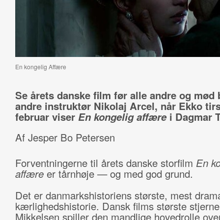
En kongelig Affære
Se årets danske film før alle andre og mød 
andre instruktør Nikolaj Arcel, når Ekko tir
februar viser
En kongelig affære
i Dagmar T
Af Jesper Bo Petersen
Forventningerne til årets danske storfilm
En ko
affære
er tårnhøje — og med god grund.
Det er danmarkshistoriens største, mest dram
kærlighedshistorie. Dansk films største stjern
Mikkelsen spiller den mandlige hovedrolle over