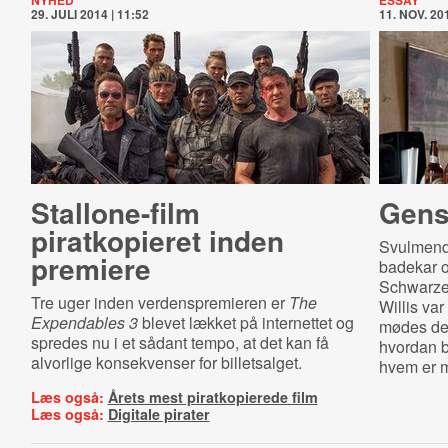
NYHED
ESSAY
29. JULI 2014 | 11:52
11. NOV. 201
Stallone-film
Gens
piratkopieret inden
Svulmend
premiere
badekar o
Schwarzen
Tre uger inden verdenspremieren er
The
Willis var
Expendables 3
blevet lækket på internettet og
mødes de
spredes nu i et sådant tempo, at det kan få
hvordan b
alvorlige konsekvenser for billetsalget.
hvem er 
Læs også:
Årets mest piratkopierede film
Læs også:
Digitale pirater