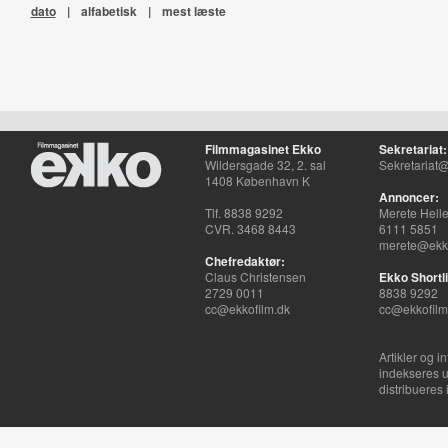
dato
|
alfabetisk
|
mest læste
Filmmagasinet Ekko
Sekretariat:
Wildersgade 32, 2. sal
Sekretariat@
1408 København K
Annoncer:
Tlf. 8838 9292
Merete Hell
CVR. 3468 8443
6111 5851
merete@ekko
Chefredaktør:
Claus Christensen
Ekko Shortli
2729 0011
8838 9292
cc@ekkofilm.dk
cc@ekkofilm
Artikler og i
indekseres u
distribueres