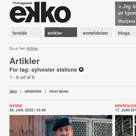
forside
artikler
anmeldelser
blogs
Du er her:
Artikler
Artikler
For tag: sylvester stallone
1 - 6 ud af 6
dato
|
alfabetisk
|
mest læste
NYHED
NEKROLOG
20. JAN. 2025 | 15:49
17. JUNI 201