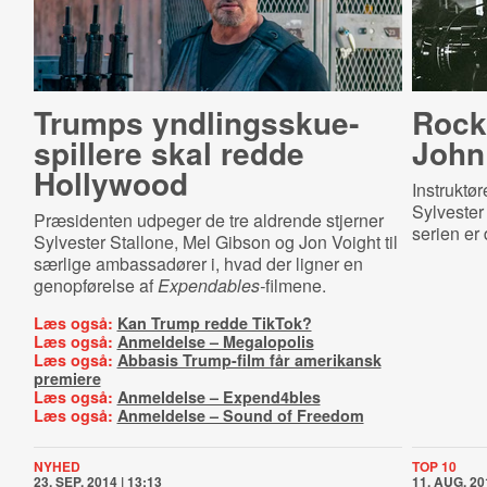
Trumps ynd­lings­sku­e­
Ro­cky
spil­le­re skal redde
John
Hollywood
Instruktø
Sylvester 
Præsidenten udpeger de tre aldrende stjerner
serien er
Sylvester Stallone, Mel Gibson og Jon Voight til
særlige ambassadører i, hvad der ligner en
genopførelse af
Expendables-
filmene.
Læs også:
Kan Trump redde TikTok?
Læs også:
Anmeldelse – Megalopolis
Læs også:
Abbasis Trump-film får amerikansk
premiere
Læs også:
Anmeldelse – Expend4bles
Læs også:
Anmeldelse – Sound of Freedom
NYHED
TOP 10
23. SEP. 2014 | 13:13
11. AUG. 20