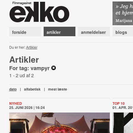
forside
artikler
anmeldelser
blogs
Du er her:
Artikler
Artikler
For tag: vampyr
1 - 2 ud af 2
dato
|
alfabetisk
|
mest læste
NYHED
TOP 10
25. JUNI 2026 | 16:24
01. APR. 201