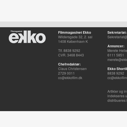
Filmmagasinet Ekko
Sekretariat:
Wildersgade 32, 2. sal
Sekretariat@
1408 København K
Annoncer:
Tlf. 8838 9292
Merete Hell
CVR. 3468 8443
6111 5851
merete@ekko
Chefredaktør:
Claus Christensen
Ekko Shortli
2729 0011
8838 9292
cc@ekkofilm.dk
cc@ekkofilm
Artikler og i
indekseres u
distribueres