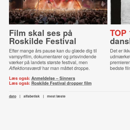
Film skal ses på
TOP 
Roskilde Festival
dansk
Efter mange års pause kan du glæde dig til
Det er ik
vampyrfilm, dokumentarer og prisvindende
udmærket 
værker på landets største festival, men
premiere
Affektionsværdi
har man måttet droppe.
bedste fil
Læs også:
Anmeldelse – Sinners
Læs også:
Roskilde Festival dropper film
dato
|
alfabetisk
|
mest læste