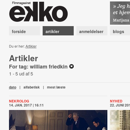
forside
artikler
anmeldelser
blogs
Du er her:
Artikler
Artikler
For tag: william friedkin
1 - 5 ud af 5
dato
|
alfabetisk
|
mest læste
NEKROLOG
NYHED
14. JAN. 2017 | 16:11
22. JUNI 201