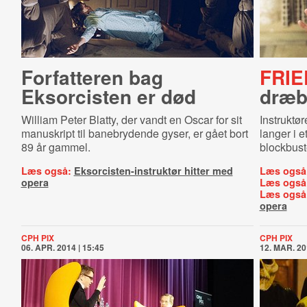
Forfatteren bag
FRIE
Eksorcisten er død
dræb
William Peter Blatty, der vandt en Oscar for sit
Instruktø
manuskript til banebrydende gyser, er gået bort
langer i e
89 år gammel.
blockbust
Læs også:
Eksorcisten-instruktør hitter med
Læs også
opera
Læs også
Læs også
opera
CPH PIX
CPH PIX
06. APR. 2014 | 15:45
12. MAR. 20