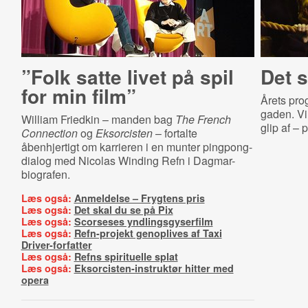
”Folk satte livet på spil
Det s
for min film”
Årets pro
gaden. Vi 
William Friedkin – manden bag
The French
glip af –
Connection
og
Eksorcisten
– fortalte
åbenhjertigt om karrieren i en munter pingpong-
dialog med Nicolas Winding Refn i Dagmar-
biografen.
Læs også:
Anmeldelse – Frygtens pris
Læs også:
Det skal du se på Pix
Læs også:
Scorseses yndlingsgyserfilm
Læs også:
Refn-projekt genoplives af Taxi
Driver-forfatter
Læs også:
Refns spirituelle splat
Læs også:
Eksorcisten-instruktør hitter med
opera