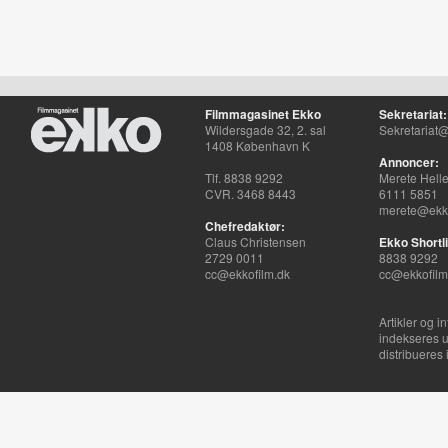
Filmmagasinet Ekko
Sekretariat:
Wildersgade 32, 2. sal
Sekretariat@
1408 København K
Annoncer:
Tlf. 8838 9292
Merete Hell
CVR. 3468 8443
6111 5851
merete@ekko
Chefredaktør:
Claus Christensen
Ekko Shortli
2729 0011
8838 9292
cc@ekkofilm.dk
cc@ekkofilm
Artikler og i
indekseres u
distribueres