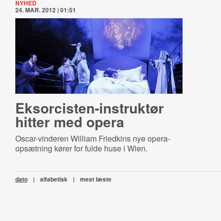
NYHED
24. MAR. 2012 | 01:51
Eksorci­sten-​in­struk­tør
hitter med opera
Oscar-vinderen William Friedkins nye opera-
opsætning kører for fulde huse i Wien.
dato
|
alfabetisk
|
mest læste