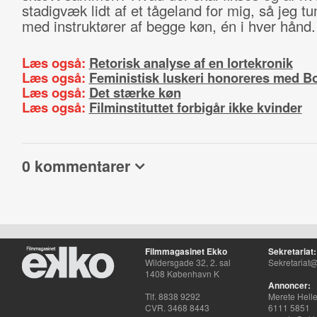
stadigvæk lidt af et tågeland for mig, så jeg tu
med instruktører af begge køn, én i hver hånd.
Læs også:
Retorisk analyse af en lortekronik
Læs også:
Feministisk luskeri honoreres med Bo
Læs også:
Det stærke køn
Læs også:
Filminstituttet forbigår ikke kvinder
0 kommentarer
Filmmagasinet Ekko
Sekretariat:
Wildersgade 32, 2. sal
Sekretariat@
1408 København K
Annoncer:
Tlf. 8838 9292
Merete Hell
CVR. 3468 8443
6111 5851