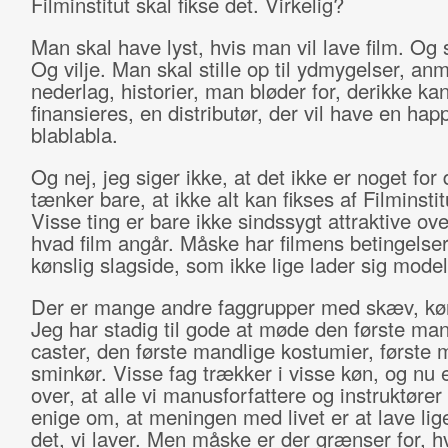
Filminstitut skal fikse det. Virkelig?
Man skal have lyst, hvis man vil lave film. Og
Og vilje. Man skal stille op til ydmygelser, anm
nederlag, historier, man bløder for, derikke ka
finansieres, en distributør, der vil have en hap
blablabla.
Og nej, jeg siger ikke, at det ikke er noget for
tænker bare, at ikke alt kan fikses af Filminstit
Visse ting er bare ikke sindssygt attraktive ov
hvad film angår. Måske har filmens betingelse
kønslig slagside, som ikke lige lader sig mode
Der er mange andre faggrupper med skæv, køns
Jeg har stadig til gode at møde den første man
caster, den første mandlige kostumier, første 
sminkør. Visse fag trækker i visse køn, og nu e
over, at alle vi manusforfattere og instruktører
enige om, at meningen med livet er at lave lig
det, vi laver. Men måske er der grænser for, 