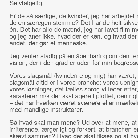
Selvfølgelig.
Er de så særlige, de kvinder, jeg har arbejdet
de en særegen stemme? Det har de helt sikke
én. Det har alle de mænd, jeg har lavet film 
og jeg aner ikke, hvad der er køn, og hvad der 
andet, der gør et menneske.
Jeg venter stadig på en åbenbaring om den fe
vision, der i den grad er uden for min begrebs
Vores slagsmål (kvinderne og mig) har været,
slagsmål altid er i vores branche: vores uenig
vores løsninger, det fælles sprog vi leder efter
karakterer m/k der skal agere i plottet, den rigt
– det har hverken været sværere eller mærkel
med mandlige instruktører.
Så hvad skal man mene? Ud over at mene, at 
irriterende, ærgerligt og forkert, at branchen e
skævt sammen? Hvad der skal fikses og af hv