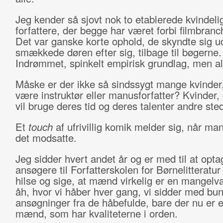
Jeg kender så sjovt nok to etablerede kvindeli
forfattere, der begge har været forbi filmbran
Det var ganske korte ophold, de skyndte sig u
smækkede døren efter sig, tilbage til bøgerne.
Indrømmet, spinkelt empirisk grundlag, men all
Måske er der ikke så sindssygt mange kvinder,
være instruktør eller manusforfatter? Kvinder, 
vil bruge deres tid og deres talenter andre ste
Et
touch
af ufrivillig komik melder sig, når ma
det modsatte.
Jeg sidder hvert andet år og er med til at opta
ansøgere til Forfatterskolen for Børnelitteratur
hilse og sige, at mænd virkelig er en mangelv
åh, hvor vi håber hver gang, vi sidder med bu
ansøgninger fra de håbefulde, bare der nu er en
mænd, som har kvaliteterne i orden.