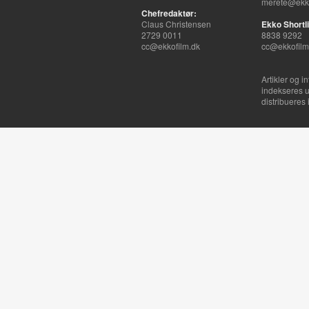
merete@ekko
Chefredaktør:
Claus Christensen
Ekko Shortli
2729 0011
8838 9292
cc@ekkofilm.dk
cc@ekkofilm
Artikler og i
indekseres u
distribueres