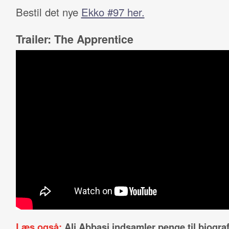
Bestil det nye
Ekko #97 her.
Trailer: The Apprentice
Læs også:
Ali Abbasi indsamler penge til biogra