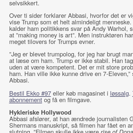
selvsikkert.
Over ti sider forklarer Abbasi, hvorfor det er vi
vise Trump som et helt almindeligt menneske.
kalder ham politikkens svar på Andy Warhol, 
at ”making money is art”. Men instruktøren har
meget tilovers for Trumps evner.
”Jeg er blevet trumpolog, for jeg har brugt ma
at læse om ham. Trump er ikke stabil. Han ta
uden at være kompetent. Det er mit store pr
ham. Han ville ikke kunne drive en 7-Eleven,” s
Abbasi.
Bestil Ekko #97
eller køb magasinet i
løssalg
.
abonnement
og få en filmgave.
Hykleriske Hollywood
Abbasi afslører, at han ændrede journalisten G
Shermans manuskript, så filmen har fået en a
slutning. ”Filmen skulle ikke være
rise of Don