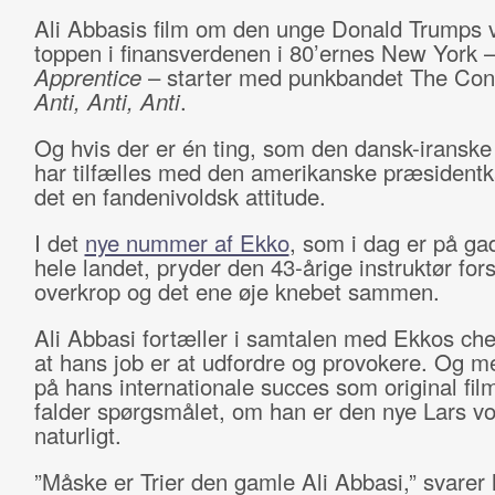
Ali Abbasis film om den unge Donald Trumps ve
toppen i finansverdenen i 80’ernes New York 
Apprentice
– starter med punkbandet The Co
Anti, Anti, Anti
.
Og hvis der er én ting, som den dansk-iranske 
har tilfælles med den amerikanske præsidentk
det en fandenivoldsk attitude.
I det
nye nummer af Ekko
, som i dag er på ga
hele landet, pryder den 43-årige instruktør fors
overkrop og det ene øje knebet sammen.
Ali Abbasi fortæller i samtalen med Ekkos che
at hans job er at udfordre og provokere. Og m
på hans internationale succes som original fil
falder spørgsmålet, om han er den nye Lars von
naturligt.
”Måske er Trier den gamle Ali Abbasi,” svarer