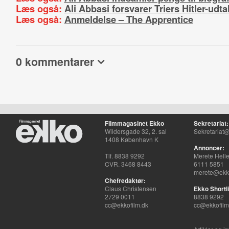
Læs også:
Ali Abbasi forsvarer Triers Hitler-udta
Læs også:
Anmeldelse – The Apprentice
0 kommentarer
Filmmagasinet Ekko
Sekretariat:
Wildersgade 32, 2. sal
Sekretariat@
1408 København K
Annoncer:
Tlf. 8838 9292
Merete Hell
CVR. 3468 8443
6111 5851
merete@ekko
Chefredaktør:
Claus Christensen
Ekko Shortli
2729 0011
8838 9292
cc@ekkofilm.dk
cc@ekkofilm