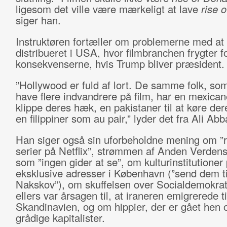
ligesom det ville være mærkeligt at lave
rise o
siger han.
Instruktøren fortæller om problemerne med at 
distribueret i USA, hvor filmbranchen frygter f
konsekvenserne, hvis Trump bliver præsident.
”Hollywood er fuld af lort. De samme folk, som
have flere indvandrere på film, har en mexicaner
klippe deres hæk, en pakistaner til at køre der
en filippiner som au pair,” lyder det fra Ali Abb
Han siger også sin uforbeholdne mening om ”
serier på Netflix”, strømmen af Anden Verdensk
som ”ingen gider at se”, om kulturinstitutioner
eksklusive adresser i København (”send dem ti
Nakskov”), om skuffelsen over Socialdemokrati
ellers var årsagen til, at iraneren emigrerede ti
Skandinavien, og om hippier, der er gået hen 
grådige kapitalister.