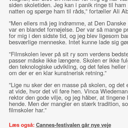
siden skoletiden. Jeg kan i panik ringe til ham
natten og spørge ham til råds,” fortæller Ali A
”Men ellers må jeg indrømme, at Den Danske 
var en blandet fornøjelse. Der var så mange 
for mig i den sidste tid, og jeg blev ligesom ba
besværlige menneske. Intet kunne lade sig gør
”Filmskolen lever på sit ry som verdens bedst
passer måske ikke længere. Skolen er ikke fu
den teknologiske udvikling, og det føles heller
om der er en klar kunstnerisk retning.”
”Lige nu sker der en masse på skolen, og det er
at vide, hvor det vil føre hen. Vinca Wiedema
rektor den gode vilje, og jeg håber, at tingene 
hende. Men der mangler en stærk tradition, s
filmskoler har.”
Læs også:
Cannes-festivalen går nye veje