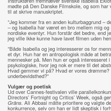
Instruktøren fremhæver svenske Isabella Eklö
mødte på Den Danske Filmskole, og som har
til at skrive manuskriptet.
”Jeg kommer fra en anden kulturbaggrund – d
– og Isabella har været en bro mellem mig og 
nordiske eventyr. Hun forstår det bedre, end je
jeg ville ikke kunne have lavet filmen uden hen
”Både Isabella og jeg interesserer os for men
et dyr. Hun har en antropologisk måde at betr
mennesker på. Men hun er også interesseret i
psykologiske, hvor jeg nok er mere til det abst
Hvad gemmer vi på? Hvad er vores drømme? 
underbevidsthed?”
Vulgær og poetisk
Ud over Cannes-festivalen ville parallelkonkur
Directors’ Fortnight og Critics’ Week, også ge
Gräns
. Ali Abbasi måtte prioritere og valgte den
konkurrence, selv om han er lidt skeptisk i forho