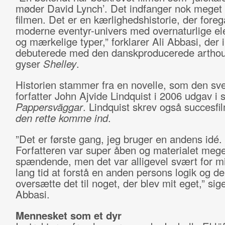
møder David Lynch’. Det indfanger nok meget
filmen. Det er en kærlighedshistorie, der foregå
moderne eventyr-univers med overnaturlige e
og mærkelige typer,” forklarer Ali Abbasi, der 
debuterede med den danskproducerede artho
gyser
Shelley
.
Historien stammer fra en novelle, som den sv
forfatter John Ajvide Lindquist i 2006 udgav i
Pappersväggar
. Lindquist skrev også succesf
den rette komme ind
.
”Det er første gang, jeg bruger en andens idé.
Forfatteren var super åben og materialet mege
spændende, men det var alligevel svært for mi
lang tid at forstå en anden persons logik og de
oversætte det til noget, der blev mit eget,” sige
Abbasi.
Mennesket som et dyr