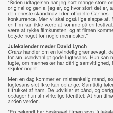
”Siden udtagelsen har jeg hørt mange store o
original og genial jeg er, og hvor stort det er, a
den eneste skandinav i den officielle Cannes-
konkurrence. Men vi skal også lige slappe af. 
en film kan ikke være at komme på en festival
være at rykke filmkunsten, og at filmen kommer
betyde noget for nogle mennesker.”
Julekalender møder David Lynch
Gräns
handler om en kvindelig grænsevagt, de
for sin usædvanligt gode lugtesans. Hun kan
lugte, om mennesker har dårlig samvittighed, f
skjuler noget.
Men en dag kommer en mistænkelig mand, s
lugtesans slet ikke kan opfange. Samtidig føle
tiltrukket af ham. De udvikler et bånd, og der
opdager hun sin virkelige identitet: At hun tilh
anden verden.
”En bekendt har beskrevet filmen som ’julekal