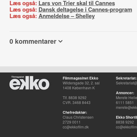
Læs også:
Lars von Trier skal til Cannes
Læs også:
Dansk deltagelse i Cannes-program
Læs også:
Anmeldelse – Shelley
0 kommentarer
Filmmagasinet Ekko
Sekretariat:
Wildersgade 32, 2. sal
Sekretariat@
1408 København K
Annoncer:
Tlf. 8838 9292
Merete Hell
CVR. 3468 8443
6111 5851
merete@ekko
Chefredaktør:
Claus Christensen
Ekko Shortli
2729 0011
8838 9292
cc@ekkofilm.dk
cc@ekkofilm