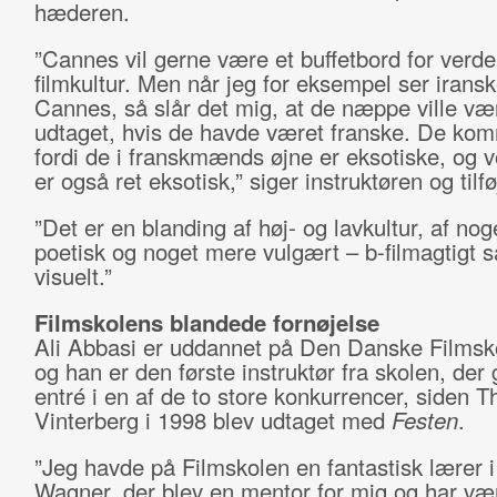
hæderen.
”Cannes vil gerne være et buffetbord for verd
filmkultur. Men når jeg for eksempel ser iranske
Cannes, så slår det mig, at de næppe ville væ
udtaget, hvis de havde været franske. De ko
fordi de i franskmænds øjne er eksotiske, og v
er også ret eksotisk,” siger instruktøren og tilfø
”Det er en blanding af høj- og lavkultur, af no
poetisk og noget mere vulgært – b-filmagtigt s
visuelt.”
Filmskolens blandede fornøjelse
Ali Abbasi er uddannet på Den Danske Filmsko
og han er den første instruktør fra skolen, der 
entré i en af de to store konkurrencer, siden 
Vinterberg i 1998 blev udtaget med
Festen
.
”Jeg havde på Filmskolen en fantastisk lærer 
Wagner, der blev en mentor for mig og har vær