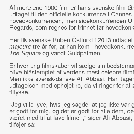
Af mere end 1900 film er hans svenske film
Gr
udtaget til den officielle konkurrence i Cannes.
hovedkonkurrencen, men sidekonkurrencen Un
Regards, som regnes for trinnet før hovedkon
Her fik svenske Ruben Östlund i 2013 udtage
majeure
tre år før, at han kom i hovedkonkur
The Square
og vandt Guldpalmen.
Enhver ung filmskaber vil sælge sin bedstemor
blive blåstemplet af verdens mest celebre filmf
Men ikke svensk-danske Ali Abbasi. Han tage
udtagelsen med ophøjet ro, da vi ringer for at
tillykke.
”Jeg ville lyve, hvis jeg sagde, at jeg ikke var 
er godt for mig, og det er godt for alle dem, de
været med til at lave filmen,” siger Ali Abbasi
tilføjer så: