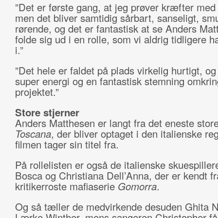
”Det er første gang, at jeg prøver kræfter med
men det bliver samtidig sårbart, sanseligt, sm
rørende, og det er fantastisk at se Anders Ma
folde sig ud i en rolle, som vi aldrig tidligere 
i.”
”Det hele er faldet på plads virkelig hurtigt, og
super energi og en fantastisk stemning omkrin
projektet.”
Store stjerner
Anders Matthesen er langt fra det eneste store
Toscana
, der bliver optaget i den italienske r
filmen tager sin titel fra.
På rollelisten er også de italienske skuespille
Bosca og Christiana Dell’Anna, der er kendt f
kritikerroste mafiaserie
Gomorra
.
Og så tæller de medvirkende desuden Ghita 
Lærke Winther, mens sangeren Christopher får