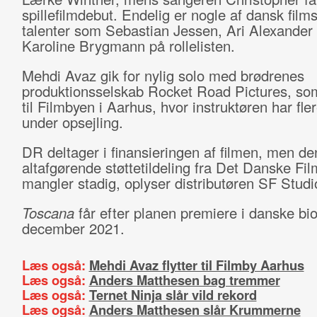
spillefilmdebut. Endelig er nogle af dansk films
talenter som Sebastian Jessen, Ari Alexander
Karoline Brygmann på rollelisten.
Mehdi Avaz gik for nylig solo med brødrenes
produktionsselskab Rocket Road Pictures, so
til Filmbyen i Aarhus, hvor instruktøren har fler
under opsejling.
DR deltager i finansieringen af filmen, men de
altafgørende støttetildeling fra Det Danske Film
mangler stadig, oplyser distributøren SF Stud
Toscana
får efter planen premiere i danske biog
december 2021.
Læs også:
Mehdi Avaz flytter til Filmby Aarhus
Læs også:
Anders Matthesen bag tremmer
Læs også:
Ternet Ninja slår vild rekord
Læs også:
Anders Matthesen slår Krummerne