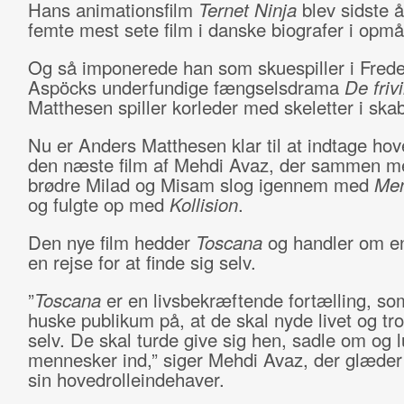
Hans animationsfilm
Ternet Ninja
blev sidste å
femte mest sete film i danske biografer i opmål
Og så imponerede han som skuespiller i Frede
Aspöcks underfundige fængselsdrama
De frivi
Matthesen spiller korleder med skeletter i skab
Nu er Anders Matthesen klar til at indtage hove
den næste film af Mehdi Avaz, der sammen m
brødre Milad og Misam slog igennem med
Men
og fulgte op med
Kollision
.
Den nye film hedder
Toscana
og handler om e
en rejse for at finde sig selv.
”
Toscana
er en livsbekræftende fortælling, so
huske publikum på, at de skal nyde livet og tro
selv. De skal turde give sig hen, sadle om og 
mennesker ind,” siger Mehdi Avaz, der glæder
sin hovedrolleindehaver.