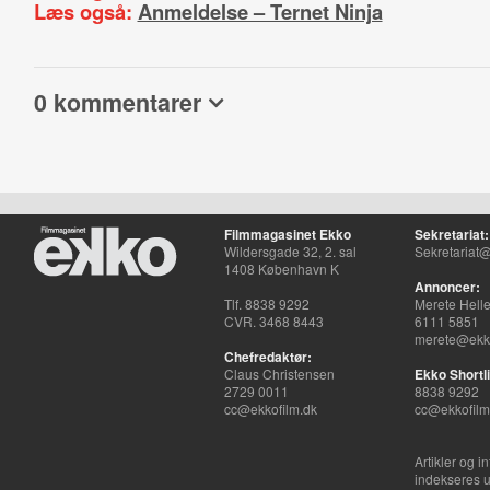
Læs også:
Anmeldelse – Ternet Ninja
0 kommentarer
Filmmagasinet Ekko
Sekretariat:
Wildersgade 32, 2. sal
Sekretariat@
1408 København K
Annoncer:
Tlf. 8838 9292
Merete Hell
CVR. 3468 8443
6111 5851
merete@ekko
Chefredaktør:
Claus Christensen
Ekko Shortli
2729 0011
8838 9292
cc@ekkofilm.dk
cc@ekkofilm
Artikler og i
indekseres u