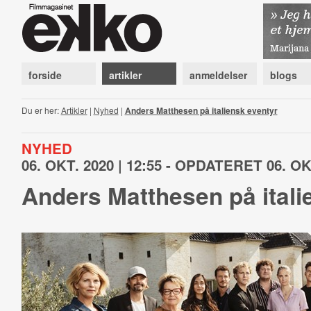
forside
artikler
anmeldelser
blogs
Du er her:
Artikler
|
Nyhed
|
Anders Matthesen på italiensk eventyr
NYHED
06. OKT. 2020 | 12:55 - OPDATERET 06. OKT
Anders Matthesen på itali