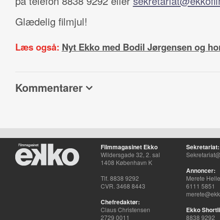
på telefon 8838 9292 eller
sekretariat@ekkofi
Glædelig filmjul!
Læs også:
Nyt Ekko med Bodil Jørgensen og ho
Kommentarer
Filmmagasinet Ekko
Sekretariat:
Wildersgade 32, 2. sal
Sekretariat@
1408 København K
Annoncer:
Tlf. 8838 9292
Merete Hell
CVR. 3468 8443
6111 5851
merete@ekko
Chefredaktør:
Claus Christensen
Ekko Shortli
2729 0011
8838 9292