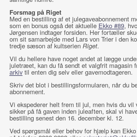
Forsmag på Riget
Med en bestilling af et julegaveabonnement m
som en bonus også det aktuelle
Ekko #89
, hv
Jørgensen indtager forsiden. Her fortæller sku
om sit samarbejde med Lars von Trier i den 
tredje sæson af kultserien
Riget
.
Vil du hellere have noget andet at lægge unde
juletræet, kan du få sendt et valgfrit magasin 
arkiv
til enten dig selv eller gavemodtageren.
Skriv det blot i bestillingsformularen, når du bes
abonnement.
Vi ekspederer helt frem til jul, men hvis du vil
sikker på få gaven inden juleaften, skal vi hav
bestilling senest den 16. december kl. 12.
Ved spørgsmål eller behov for hjælp kan Ekko