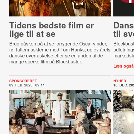
Tidens bedste film er
Dansk
lige til at se
til s
Brug påsken på at se forrygende Oscar-vinder,
Blockbuste
rør lattermusklerne med Tom Hanks, oplev årets
udlejning
danske overraskelse eller se en anden af de
markedsfø
mange stærke film på Blockbuster.
Læs også
SPONSORERET
NYHED
09. FEB. 2023 | 09:11
16. DEC. 202