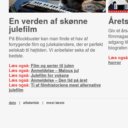
En verden af skønne
Året
julefilm
Giv et å
filmmagasi
På Blockbuster kan man finde et hav af
adgang til
forrygende film og julekalendere, der er perfekt
biografen 
selskab til højtiden. Vi anbefaler seks af de
bedste.
Læs også
horror
Læs også:
Film og serier til julen
Læs også:
Anmeldelse – Malous jul
Læs også:
Julefilm for voksne
Læs også:
Anmeldelse – Den tid på året
Læs også:
Ti af filmhistoriens mest alternative
julefilm
dato
|
alfabetisk
|
mest læste