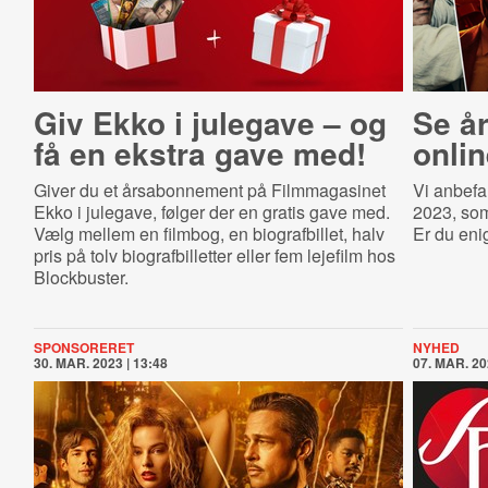
Giv Ekko i julegave – og
Se år
få en ekstra gave med!
onlin
Giver du et årsabonnement på Filmmagasinet
Vi anbefal
Ekko i julegave, følger der en gratis gave med.
2023, som
Vælg mellem en filmbog, en biografbillet, halv
Er du eni
pris på tolv biografbilletter eller fem lejefilm hos
Blockbuster.
SPONSORERET
NYHED
30. MAR. 2023 | 13:48
07. MAR. 20