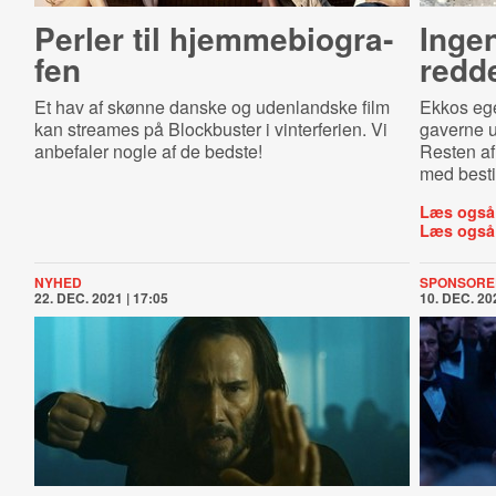
Perler til hjem­me­bi­o­gra­
Inge
fen
redde
Et hav af skønne danske og udenlandske film
Ekkos ege
kan streames på Blockbuster i vinterferien. Vi
gaverne 
anbefaler nogle af de bedste!
Resten af 
med besti
Læs også
Læs også
NYHED
SPONSORE
22. DEC. 2021 | 17:05
10. DEC. 202