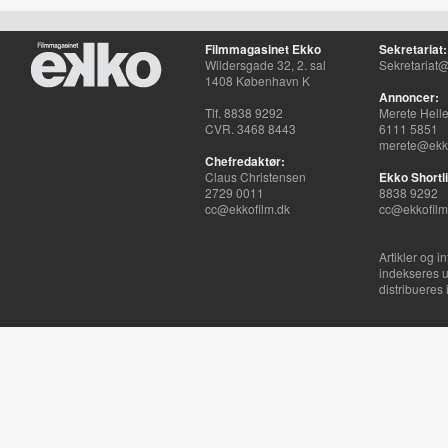
Filmmagasinet Ekko
Sekretariat:
Wildersgade 32, 2. sal
Sekretariat@
1408 København K
Annoncer:
Tlf. 8838 9292
Merete Hell
CVR. 3468 8443
6111 5851
merete@ekko
Chefredaktør:
Claus Christensen
Ekko Shortli
2729 0011
8838 9292
cc@ekkofilm.dk
cc@ekkofilm
Artikler og i
indekseres u
distribueres