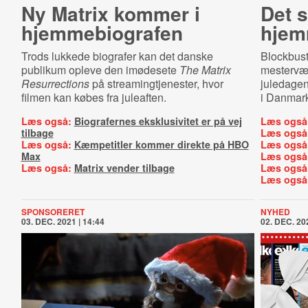
Ny Matrix kommer i
Det s
hjem­me­bi­o­gra­fen
hjem
Trods lukkede biografer kan det danske
Blockbus
publikum opleve den imødesete
The Matrix
mestervær
Resurrections
på streamingtjenester, hvor
juledagen
filmen kan købes fra juleaften.
i Danmark
Læs også:
Biografernes eksklusivitet er på vej
Læs også
tilbage
Læs også
Læs også:
Kæmpetitler kommer direkte på HBO
Læs også
Max
Læs også
Læs også:
Matrix vender tilbage
Læs også
Læs også
SPONSORERET
NYHED
03. DEC. 2021 | 14:44
02. DEC. 202