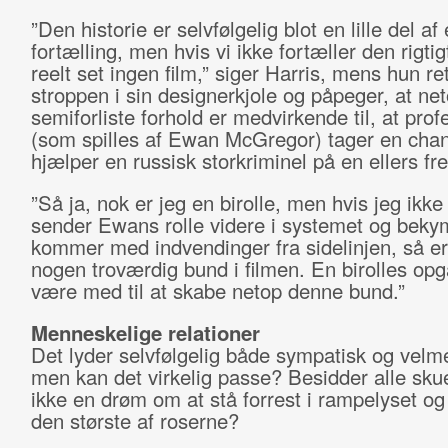
”Den historie er selvfølgelig blot en lille del af
fortælling, men hvis vi ikke fortæller den rigtig
reelt set ingen film,” siger Harris, mens hun ret
stroppen i sin designerkjole og påpeger, at ne
semiforliste forhold er medvirkende til, at pro
(som spilles af Ewan McGregor) tager en cha
hjælper en russisk storkriminel på en ellers fre
”Så ja, nok er jeg en birolle, men hvis jeg ikke
sender Ewans rolle videre i systemet og beky
kommer med indvendinger fra sidelinjen, så er
nogen troværdig bund i filmen. En birolles opg
være med til at skabe netop denne bund.”
Menneskelige relationer
Det lyder selvfølgelig både sympatisk og vel
men kan det virkelig passe? Besidder alle skue
ikke en drøm om at stå forrest i rampelyset o
den største af roserne?