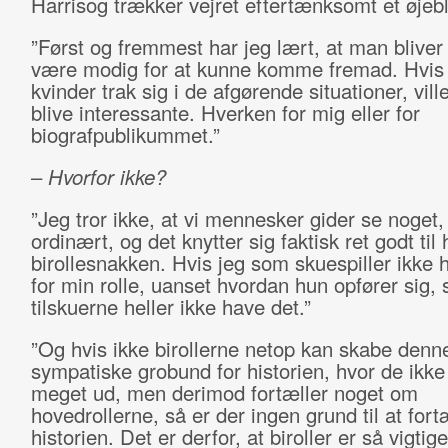
Harrisog trækker vejret eftertænksomt et øjebl
”Først og fremmest har jeg lært, at man bliver n
være modig for at kunne komme fremad. Hvis 
kvinder trak sig i de afgørende situationer, vill
blive interessante. Hverken for mig eller for
biografpublikummet.”
–
Hvorfor ikke?
”Jeg tror ikke, at vi mennesker gider se noget,
ordinært, og det knytter sig faktisk ret godt til 
birollesnakken. Hvis jeg som skuespiller ikke 
for min rolle, uanset hvordan hun opfører sig, 
tilskuerne heller ikke have det.”
”Og hvis ikke birollerne netop kan skabe denn
sympatiske grobund for historien, hvor de ikke 
meget ud, men derimod fortæller noget om
hovedrollerne, så er der ingen grund til at fort
historien. Det er derfor, at biroller er så vigtig