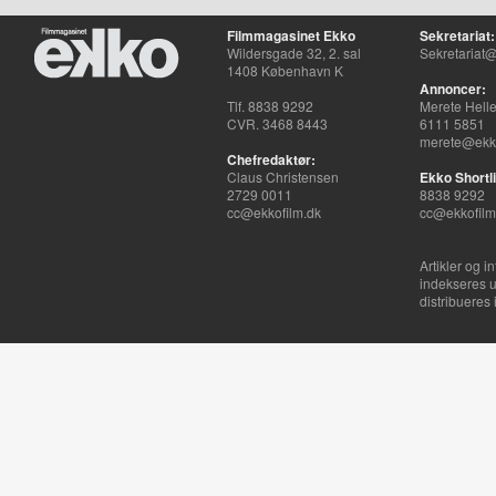
Filmmagasinet Ekko
Sekretariat:
Wildersgade 32, 2. sal
Sekretariat@
1408 København K
Annoncer:
Tlf. 8838 9292
Merete Hell
CVR. 3468 8443
6111 5851
merete@ekko
Chefredaktør:
Claus Christensen
Ekko Shortli
2729 0011
8838 9292
cc@ekkofilm.dk
cc@ekkofilm
Artikler og i
indekseres u
distribueres