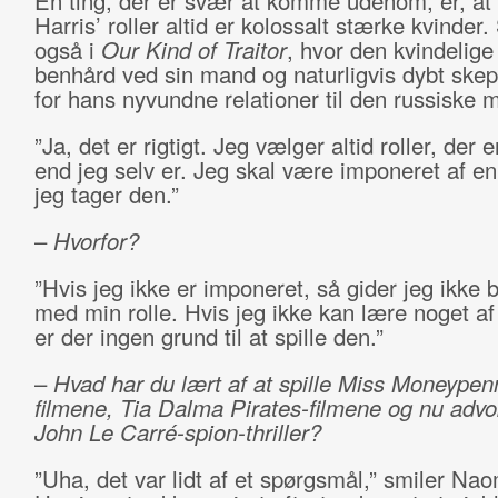
En ting, der er svær at komme udenom, er, a
Harris’ roller altid er kolossalt stærke kvinder
også i
Our Kind of Traitor
, hvor den kvindelige
benhård ved sin mand og naturligvis dybt skep
for hans nyvundne relationer til den russiske m
”Ja, det er rigtigt. Jeg vælger altid roller, der 
end jeg selv er. Jeg skal være imponeret af en 
jeg tager den.”
–
Hvorfor?
”Hvis jeg ikke er imponeret, så gider jeg ikke b
med min rolle. Hvis jeg ikke kan lære noget af 
er der ingen grund til at spille den.”
–
Hvad har du lært af at spille Miss Moneypen
filmene, Tia Dalma Pirates-filmene og nu advo
John Le Carré-spion-thriller?
”Uha, det var lidt af et spørgsmål,” smiler Na