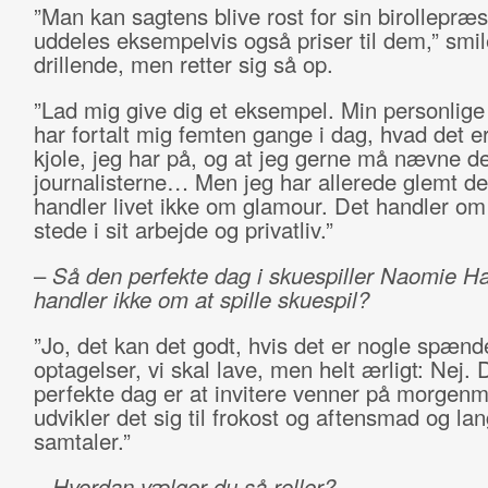
”Man kan sagtens blive rost for sin birollepræs
uddeles eksempelvis også priser til dem,” smil
drillende, men retter sig så op.
”Lad mig give dig et eksempel. Min personlige
har fortalt mig femten gange i dag, hvad det er
kjole, jeg har på, og at jeg gerne må nævne de
journalisterne… Men jeg har allerede glemt de
handler livet ikke om glamour. Det handler om 
stede i sit arbejde og privatliv.”
–
Så den perfekte dag i skuespiller Naomie Harr
handler ikke om at spille skuespil?
”Jo, det kan det godt, hvis det er nogle spæn
optagelser, vi skal lave, men helt ærligt: Nej.
perfekte dag er at invitere venner på morgenm
udvikler det sig til frokost og aftensmad og la
samtaler.”
–
Hvordan vælger du så roller?