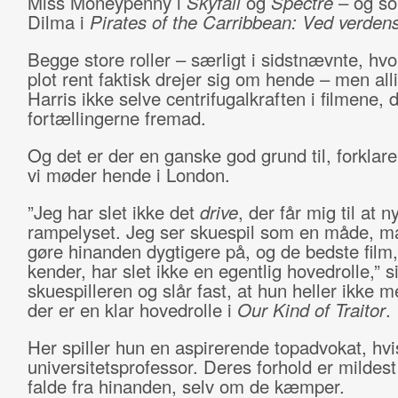
Miss Moneypenny i
Skyfall
og
Spectre
– og so
Dilma i
Pirates of the Carribbean: Ved verden
Begge store roller – særligt i sidstnævnte, hvo
plot rent faktisk drejer sig om hende – men all
Harris ikke selve centrifugalkraften i filmene,
fortællingerne fremad.
Og det er der en ganske god grund til, forklare
vi møder hende i London.
”Jeg har slet ikke det
drive
, der får mig til at n
rampelyset. Jeg ser skuespil som en måde, m
gøre hinanden dygtigere på, og de bedste film,
kender, har slet ikke en egentlig hovedrolle,” s
skuespilleren og slår fast, at hun heller ikke m
der er en klar hovedrolle i
Our Kind of Traitor
.
Her spiller hun en aspirerende topadvokat, hv
universitetsprofessor. Deres forhold er mildest 
falde fra hinanden, selv om de kæmper.