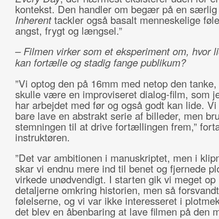
kontekst. Den handler om begær på en særlig
Inherent
tackler også basalt menneskelige føl
angst, frygt og længsel.”
– Filmen virker som et eksperiment om, hvor l
kan fortælle og stadig fange publikum?
”Vi optog den på 16mm med netop den tanke, a
skulle være en improviseret dialog-film, som je
har arbejdet med før og også godt kan lide. Vi 
bare lave en abstrakt serie af billeder, men br
stemningen til at drive fortællingen frem,” fort
instruktøren.
”Det var ambitionen i manuskriptet, men i klip
skar vi endnu mere ind til benet og fjernede pl
virkede unødvendigt. I starten gik vi meget op 
detaljerne omkring historien, men så forsvandt
følelserne, og vi var ikke interesseret i plotm
det blev en åbenbaring at lave filmen på den 