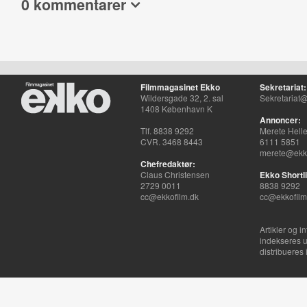
0 kommentarer
Filmmagasinet Ekko
Sekretariat:
Wildersgade 32, 2. sal
Sekretariat@
1408 København K
Annoncer:
Tlf. 8838 9292
Merete Hell
CVR. 3468 8443
6111 5851
merete@ekko
Chefredaktør:
Claus Christensen
Ekko Shortli
2729 0011
8838 9292
cc@ekkofilm.dk
cc@ekkofilm
Artikler og i
indekseres u
distribueres