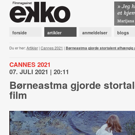
forside
artikler
anmeldelser
blogs
Du er her:
Artikler
|
Cannes 2021
|
Børneastma gjorde stortalent afhængig a
CANNES 2021
07. JULI 2021 | 20:11
Børneastma gjorde stortal
film