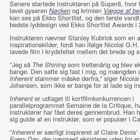
Senere startede instruktøren på Super8, hvor 
lavet gyseren
Nøcken
og krimien
Vægge af be
kan ses på Ekko Shortlist, og den første vandt 
bedste lyddesign ved Ekko Shortlist Awards i 
Instruktøren nævner Stanley Kubrick som en af
inspirationskilder, fordi han ifølge Nicolai G.
lavede film i krydsfeltet mellem det brede og s
”Jeg så
The Shining
som trettenårig og blev e
bange. Den satte sig fast i mig, og mængden a
Inherent
stammer måske derfra,” siger Nicolai
Johansen, som ikke er bange for at lade sig in
Inherent
er udtaget til kortfilmkonkurrencen i
parallelprogrammet Semaine de la Critique, hv
instruktører har fået deres gennembrud. Han h
sig guide af en instruktør, som er populær i C
”
Inherent
er særligt inspireret af Claire Denis’
Every Day
, der nærmest eksisterer uden for en