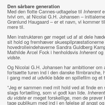
Den sårbare generation
Med den flotte Cannes-udtagelse til
Inherent
er
tvivl om, at Nicolai G.H. Johansen – initialerne
Grønlund Haugaard – er et navn, vi kommer til
mere til.
Men instruktøren gør meget ud af at dele hæ
sit hold og fremhæver skuespilpræstationerne 
hovedrolleindehaverne Sandra Guldberg Kam
Mathilde Arcel Fock i henholdsvis
Inherent
og
vidste
.
Og Nicolai G.H. Johansen har ambitioner om 
fortsætte turen ind i den danske filmbranche, 
i gang med at udvikle både en spillefilm og et t
”Jeg er sammen med mit hold ved at finde en s
slags fortælling, som vi godt kan lide.
Inherent
du vidste
er meget forskellige, men de prøver 
tage publikum med ind i en følelse af angst og