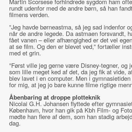
Martin Scorsese forhindrede sygdom ham ofte 
rundt udenfor med de andre børn, så han fandt
filmens verden.
”Jeg havde børneastma, så jeg sad indenfor og
når de andre legede. Da astmaen forsvandt, h
fået vanen – eller afhængighed er det vel egen
at se film. Og den er blevet ved,” fortæller ins
med et grin.
”Først ville jeg gerne være Disney-tegner, og j
som lille meget ked af det, da jeg fik at vide, a
blev lavet i en computer. Men i gymnasietiden 
for mig, at jeg jo bare kunne filme rigtige men
Åbenbaring at droppe plotteknik
Nicolai G.H. Johansen flyttede efter gymnasiet 
København, hvor han gik på Kbh Film- og Foto
mødte han flere af dem, som han stadig arbej
dag.