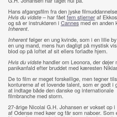
G.H. Johansen har taget hul på.
Hans afgangsfilm fra den jyske filmuddannels
Hvis du vidste
– har fået
fem stjerner
af Ekkos
og så er instruktøren i
Cannes
med en anden ko
Inherent
.
Inherent
følger en ung kvinde, som i en lille by
en ung mand, mens hun dagligt på mystisk vis
blod op på loftet af sit ellers forladte hjem.
Hvis du vidste
handler om Leonora, der døjer
panikanfald efter bruddet med kæresten Nikla
De to film er meget forskellige, men tegner t
konturerne af et lovende talent, som er godt i
at indtage både den danske og internationale
filmbranche med storm.
27-årige Nicolai G.H. Johansen er vokset op i
af Odense med køer og får som naboer. Som 