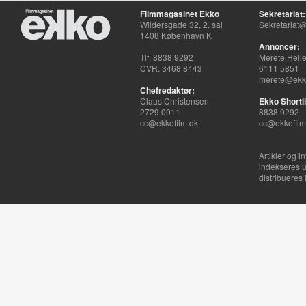
Filmmagasinet Ekko
Sekretariat:
Wildersgade 32, 2. sal
Sekretariat@
1408 København K
Annoncer:
Tlf. 8838 9292
Merete Hell
CVR. 3468 8443
6111 5851
merete@ekko
Chefredaktør:
Claus Christensen
Ekko Shortli
2729 0011
8838 9292
cc@ekkofilm.dk
cc@ekkofilm
Artikler og i
indekseres u
distribueres