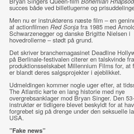
Bryan Singers Queen-film
Bohemian Rhapsod
succes både ved billetlugerne og prisuddelinge
Men nu er instruktørens næste film – en genin
af actionfilmen
Red Sonja
fra 1985 med Arnol
Schwarzenegger og danske Brigitte Nielsen i
hovedrollerne – stødt på grund.
Det skriver branchemagasinet Deadline Holly
på Berlinale-festivalen citerer en talskvinde fr
produktionsselskabet Millennium Films for, at 
er blandt deres salgsprojekter i øjeblikket.
Udmeldingen kommer nogle uger efter, at tidss
The Atlantic kørte en lang historie med nye
overgrebsanklager mod Bryan Singer. Den 53-
instruktør er tidligere blevet beskyldt for at ha
forgrebet sig på drenge under den seksuelle la
USA.
”Fake news”