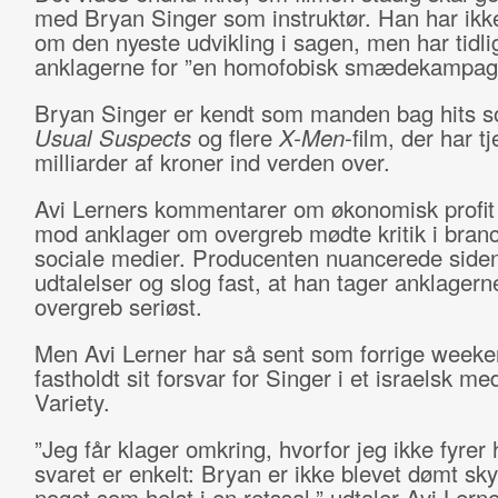
med Bryan Singer som instruktør. Han har ikke
om den nyeste udvikling i sagen, men har tidli
anklagerne for ”en homofobisk smædekampag
Bryan Singer er kendt som manden bag hits 
Usual Suspects
og flere
X-Men
-film, der har tj
milliarder af kroner ind verden over.
Avi Lerners kommentarer om økonomisk profit
mod anklager om overgreb mødte kritik i bran
sociale medier. Producenten nuancerede siden
udtalelser og slog fast, at han tager anklager
overgreb seriøst.
Men Avi Lerner har så sent som forrige week
fastholdt sit forsvar for Singer i et israelsk med
Variety.
”Jeg får klager omkring, hvorfor jeg ikke fyrer
svaret er enkelt: Bryan er ikke blevet dømt sky
noget som helst i en retssal,” udtaler Avi Lerne