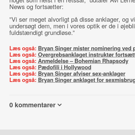
News og fortsætter:
”Vi ser meget alvorligt på disse anklager, og vi
undersøgt dem, men i vores optik er de i øjebl
fuldstændigt grundløse.”
Læs også:
Bryan Singer mister nominering ved p
Læs også:
Overgrebsanklaget instruktør fortsæt
Læs også:
Anmeldelse – Bohemian Rhapsody
Læs også:
Pædofili i Hollywood
Læs også:
Bryan Singer afviser sex-anklager
Læs også:
Bryan Singer anklaget for sexmisbru
0 kommentarer