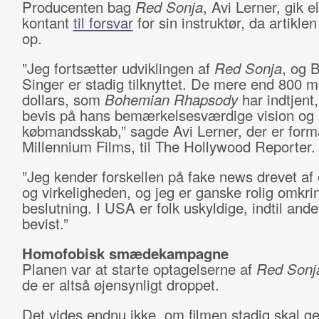
Producenten bag
Red Sonja
, Avi Lerner, gik el
kontant
til forsvar
for sin instruktør, da artikle
op.
”Jeg fortsætter udviklingen af
Red Sonja
, og 
Singer er stadig tilknyttet. De mere end 800 mi
dollars, som
Bohemian Rhapsody
har indtjent,
bevis på hans bemærkelsesværdige vision og
købmandsskab,” sagde Avi Lerner, der er form
Millennium Films, til The Hollywood Reporter.
”Jeg kender forskellen på fake news drevet af
og virkeligheden, og jeg er ganske rolig omkr
beslutning. I USA er folk uskyldige, indtil ande
bevist.”
Homofobisk smædekampagne
Planen var at starte optagelserne af
Red Sonj
de er altså øjensynligt droppet.
Det vides endnu ikke, om filmen stadig skal 