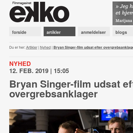
forside
artikler
anmeldelser
blogs
Du er her:
Artikler
|
Nyhed
|
Bryan Singer-film udsat efter overgrebsanklag
NYHED
12. FEB. 2019 | 15:05
Bryan Singer-film udsat ef
overgrebsanklager