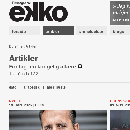
forside
artikler
anmeldelser
blogs
Du er her:
Artikler
Artikler
For tag: en kongelig affære
1 - 10 ud af 32
dato
|
alfabetisk
|
mest læste
NYHED
UGENS ST
19. JAN. 2026 | 10:04
03. NOV. 201