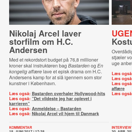
Nikolaj Arcel laver
UGE
storfilm om H.C.
Kost
Andersen
Overdådi
stjæler v
Med et rekordstort budget på 76,8 millioner
uge anbef
kroner skal instruktøren bag
Bastarden
og
En
kongelig affære
lave et episk drama om H.C.
Læs også
Andersens kamp for at slå igennem som stor
Læs også
kunstner i København.
Læs også
affære
Læs også:
Bastarden overhaler Hollywood-hits
Læs også
Læs også:
”Det vildeste jeg har oplevet i
karrieren”
Læs også:
Anmeldelse – Bastarden
Læs også:
Nikolaj Arcel vil hjem til Danmark
KOMMENTAR
INTERVIEW
18. JUNI 2017 | 17:38
30. APR. 201