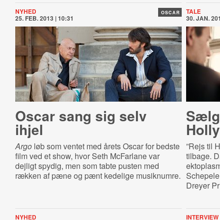
NYHED
TALE
OSCAR
25. FEB. 2013 | 10:31
30. JAN. 201
Oscar sang sig selv
Sælg 
ihjel
Holl
Argo
løb som ventet med årets Oscar for bedste
”Rejs til
film ved et show, hvor Seth McFarlane var
tilbage. D
dejligt spydig, men som tabte pusten med
ektoplasm
rækken af pæne og pænt kedelige musiknumre.
Schepeler
Dreyer Pri
NYHED
INTERVIEW