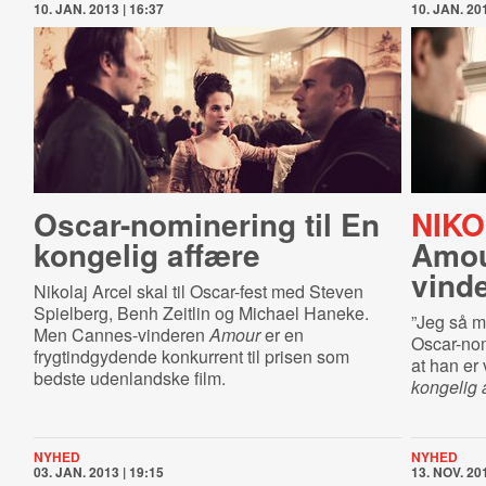
10. JAN. 2013 | 16:37
10. JAN. 201
Oscar-​no­mi­ne­ring til En
NIKO
kongelig affære
Amour
vind
Nikolaj Arcel skal til Oscar-fest med Steven
Spielberg, Benh Zeitlin og Michael Haneke.
”Jeg så mi
Men Cannes-vinderen
Amour
er en
Oscar-nom
frygtindgydende konkurrent til prisen som
at han er
bedste udenlandske film.
kongelig 
NYHED
NYHED
03. JAN. 2013 | 19:15
13. NOV. 201