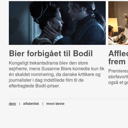
Bier forbigået til Bodil
Affle
frem 
Kongeligt trekantsdrama blev den store
sejrherre, mens Susanne Biers komedie kun fik
Premiere
én skaldet nominering, da danske kritikere og
storfavor
journalister i dag indstillede film til de
også et go
eftertragtede Bodil-priser.
dato
|
alfabetisk
|
mest læste