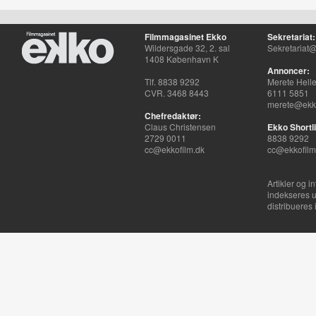
Filmmagasinet Ekko
Sekretariat:
Wildersgade 32, 2. sal
Sekretariat@
1408 København K
Annoncer:
Tlf. 8838 9292
Merete Hell
CVR. 3468 8443
6111 5851
merete@ekko
Chefredaktør:
Claus Christensen
Ekko Shortli
2729 0011
8838 9292
cc@ekkofilm.dk
cc@ekkofilm
Artikler og i
indekseres u
distribueres