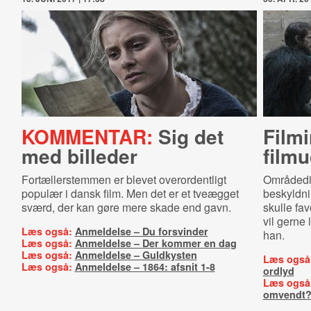
KOMMENTAR:
Sig det
Fil­mi
med billeder
filmu
Fortællerstemmen er blevet overordentligt
Områdedir
populær i dansk film. Men det er et tveægget
beskyldni
sværd, der kan gøre mere skade end gavn.
skulle fav
vil gerne 
Læs også:
Anmeldelse – Du forsvinder
han.
Læs også:
Anmeldelse – Der kommer en dag
Læs også:
Anmeldelse – Guldkysten
Læs også
Læs også:
Anmeldelse – 1864: afsnit 1-8
ordlyd
Læs også
omvendt