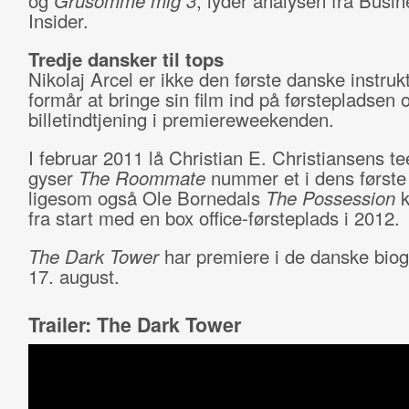
og
Grusomme mig 3
, lyder analysen fra Busin
Insider.
Tredje dansker til tops
Nikolaj Arcel er ikke den første danske instrukt
formår at bringe sin film ind på førstepladsen 
billetindtjening i premiereweekenden.
I februar 2011 lå Christian E. Christiansens t
gyser
The Roommate
nummer et i dens først
ligesom også Ole Bornedals
The Possession
k
fra start med en box office-førsteplads i 2012.
The Dark Tower
har premiere i de danske biog
17. august.
Trailer: The Dark Tower