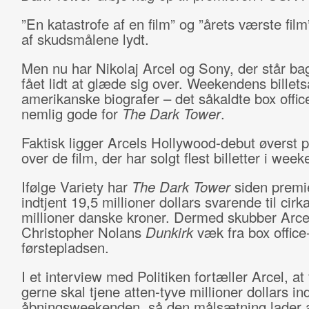
”En katastrofe af en film” og ”årets værste film
af skudsmålene lydt.
Men nu har Nikolaj Arcel og Sony, der står bag
fået lidt at glæde sig over. Weekendens billets
amerikanske biografer – det såkaldte box offic
nemlig gode for
The Dark Tower
.
Faktisk ligger Arcels Hollywood-debut øverst p
over de film, der har solgt flest billetter i wee
Ifølge Variety har
The Dark Tower
siden premi
indtjent 19,5 millioner dollars svarende til cirk
millioner danske kroner. Dermed skubber Arcel
Christopher Nolans
Dunkirk
væk fra box office
førstepladsen.
I et interview med Politiken fortæller Arcel, at
gerne skal tjene atten-tyve millioner dollars ind
åbningsweekenden, så den målsætning lader alt