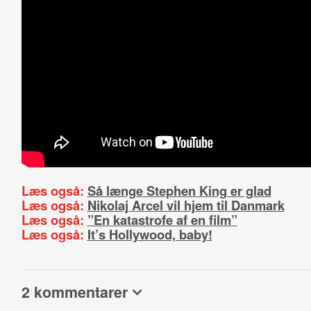
Læs også:
Så længe Stephen King er glad
Læs også:
Nikolaj Arcel vil hjem til Danmark
Læs også:
”En katastrofe af en film”
Læs også:
It’s Hollywood, baby!
2 kommentarer