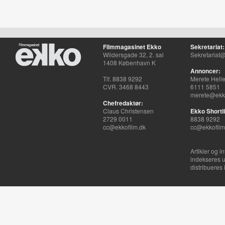
Filmmagasinet Ekko
Sekretariat:
Wildersgade 32, 2. sal
Sekretariat@
1408 København K
Annoncer:
Tlf. 8838 9292
Merete Hell
CVR. 3468 8443
6111 5851
merete@ekko
Chefredaktør:
Claus Christensen
Ekko Shortli
2729 0011
8838 9292
cc@ekkofilm.dk
cc@ekkofilm
Artikler og i
indekseres u
distribueres